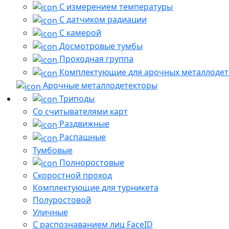
С измерением температуры
С датчиком радиации
С камерой
Досмотровые тумбы
Проходная группа
Комплектующие для арочных металлодет
Арочные металлодетекторы
Триподы
Со считывателями карт
Раздвижные
Распашные
Тумбовые
Полноростовые
Скоростной проход
Комплектующие для турникета
Полуростовой
Уличные
С распознаванием лиц FaceID