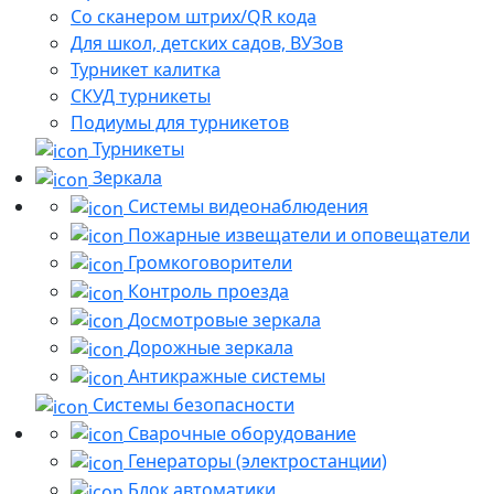
Со сканером штрих/QR кода
Для школ, детских садов, ВУЗов
Турникет калитка
СКУД турникеты
Подиумы для турникетов
Турникеты
Зеркала
Системы видеонаблюдения
Пожарные извещатели и оповещатели
Громкоговорители
Контроль проезда
Досмотровые зеркала
Дорожные зеркала
Антикражные системы
Системы безопасности
Сварочные оборудование
Генераторы (электростанции)
Блок автоматики