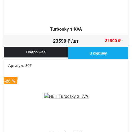
Turbosky 1 KVA
23599 ₽ /шт
31900 ₽
Подробнее
В корзину
Артикул: 307
а -26 %