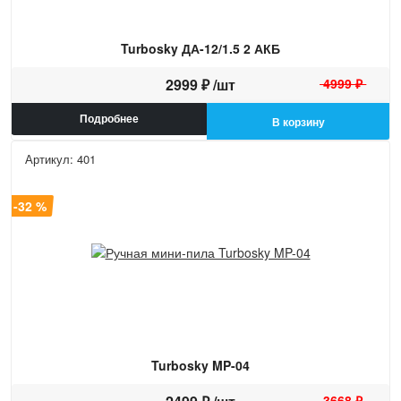
Turbosky ДА-12/1.5 2 АКБ
2999 ₽ /шт
4999 ₽
Подробнее
В корзину
Артикул: 401
а -32 %
Turbosky MP-04
3668 ₽