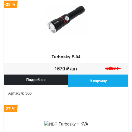
а -28 %
Turbosky F-04
1670 ₽ /шт
2289 ₽
Подробнее
В корзину
Артикул: 306
а -27 %