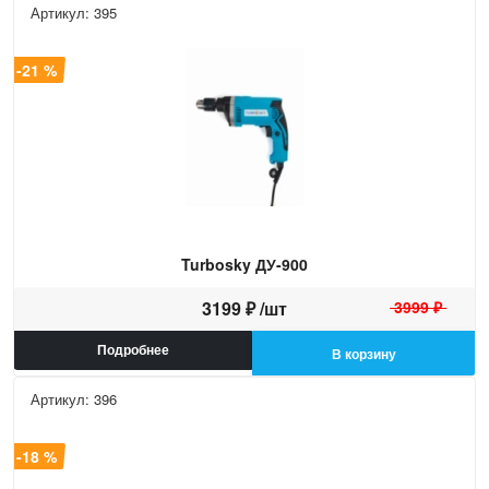
Артикул: 395
а -21 %
Turbosky ДУ-900
3199 ₽ /шт
3999 ₽
Подробнее
В корзину
Артикул: 396
а -18 %