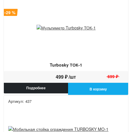
а -29 %
Turbosky ТОК-1
499 ₽ /шт
699 ₽
Подробнее
В корзину
Артикул: 437