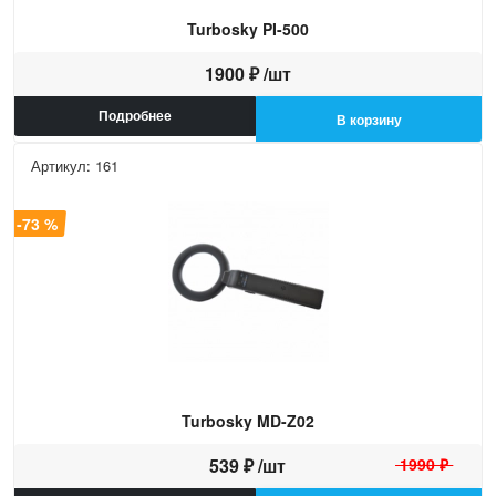
Turbosky PI-500
1900 ₽ /шт
Подробнее
В корзину
Артикул: 161
а -73 %
Turbosky MD-Z02
539 ₽ /шт
1990 ₽