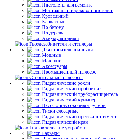
Пистолеты для ремонта
Монтажный пороховой пистолет
Кровельный
Каркасный
По бетону
По дереву
Аккумуляторный
Гвоздезабиватели и степлеры
Для строительной пыли
Мощные
Моющие
Аксессуары
Промышленный пылесос
Строительные пылесосы
Гидравлические рохли
Гидравлический пробойник
Гидравлический труборасширитель
Гидравлический кримпер
Насос опрессовочный ручной
Тиски слесарные
Гидравлический пресс-инструмент
Гидравлический кран
Гидравлические устройства
Барьеры
Дорожные водоналивные барьеры