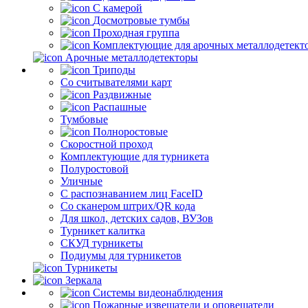
С камерой
Досмотровые тумбы
Проходная группа
Комплектующие для арочных металлодетект
Арочные металлодетекторы
Триподы
Со считывателями карт
Раздвижные
Распашные
Тумбовые
Полноростовые
Скоростной проход
Комплектующие для турникета
Полуростовой
Уличные
С распознаванием лиц FaceID
Со сканером штрих/QR кода
Для школ, детских садов, ВУЗов
Турникет калитка
СКУД турникеты
Подиумы для турникетов
Турникеты
Зеркала
Системы видеонаблюдения
Пожарные извещатели и оповещатели