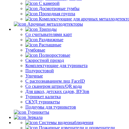
С камерой
Досмотровые тумбы
Проходная группа
Комплектующие для арочных металлодетект
Арочные металлодетекторы
Триподы
Со считывателями карт
Раздвижные
Распашные
Тумбовые
Полноростовые
Скоростной проход
Комплектующие для турникета
Полуростовой
Уличные
С распознаванием лиц FaceID
Со сканером штрих/QR кода
Для школ, детских садов, ВУЗов
Турникет калитка
СКУД турникеты
Подиумы для турникетов
Турникеты
Зеркала
Системы видеонаблюдения
Пожарные извещатели и оповещатели