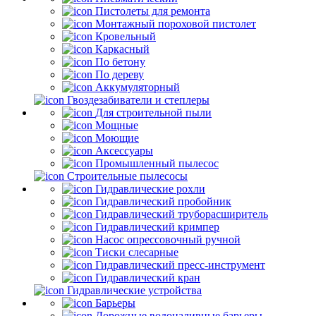
Пистолеты для ремонта
Монтажный пороховой пистолет
Кровельный
Каркасный
По бетону
По дереву
Аккумуляторный
Гвоздезабиватели и степлеры
Для строительной пыли
Мощные
Моющие
Аксессуары
Промышленный пылесос
Строительные пылесосы
Гидравлические рохли
Гидравлический пробойник
Гидравлический труборасширитель
Гидравлический кримпер
Насос опрессовочный ручной
Тиски слесарные
Гидравлический пресс-инструмент
Гидравлический кран
Гидравлические устройства
Барьеры
Дорожные водоналивные барьеры