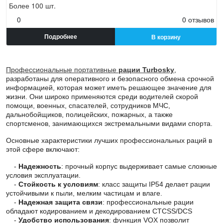
Более 100 шт.
0
0 отзывов
Подробнее
В корзину
Профессиональные портативные
рации Turbosky
,
разработаны для оперативного и безопасного обмена срочной
информацией, которая может иметь решающее значение для
жизни. Они широко применяются среди водителей скорой
помощи, военных, спасателей, сотрудников МЧС,
дальнобойщиков, полицейских, пожарных, а также
спортсменов, занимающихся экстремальными видами спорта.
Основные характеристики лучших профессиональных раций в
этой сфере включают:
-
Надежность
: прочный корпус выдерживает самые сложные
условия эксплуатации.
-
Стойкость к условиям
: класс защиты IP54 делает рации
устойчивыми к пыли, мелким частицам и влаге.
-
Надежная защита связи
: профессиональные рации
обладают кодированием и декодированием CTCSS/DCS
-
Удобство использования
: функция VOX позволит