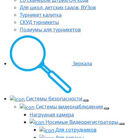
Со сканером штрих/QR кода
Для школ, детских садов, ВУЗов
Турникет калитка
СКУД турникеты
Подиумы для турникетов
Зеркала
Системы безопасности
Системы видеонаблюдения
Нагрудная камера
Носимые Видеорегистраторы
Для сотрудников
Для охраны