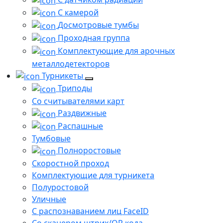
С камерой
Досмотровые тумбы
Проходная группа
Комплектующие для арочных
металлодетекторов
Турникеты
Триподы
Со считывателями карт
Раздвижные
Распашные
Тумбовые
Полноростовые
Скоростной проход
Комплектующие для турникета
Полуростовой
Уличные
С распознаванием лиц FaceID