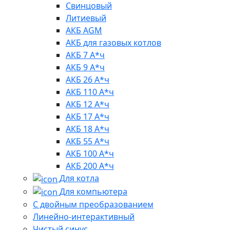
Свинцовый
Литиевый
АКБ AGM
АКБ для газовых котлов
АКБ 7 А*ч
АКБ 9 А*ч
АКБ 26 А*ч
АКБ 110 А*ч
АКБ 12 А*ч
АКБ 17 А*ч
АКБ 18 А*ч
АКБ 55 А*ч
АКБ 100 А*ч
АКБ 200 А*ч
Для котла
Для компьютера
C двойным преобразованием
Линейно-интерактивный
Чистый синус