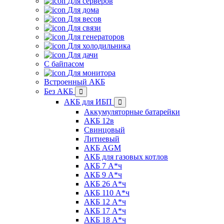
Для серверов
Для дома
Для весов
Для связи
Для генераторов
Для холодильника
Для дачи
С байпасом
Для монитора
Встроенный АКБ
Без АКБ
АКБ для ИБП
Аккумуляторные батарейки
АКБ 12в
Свинцовый
Литиевый
АКБ AGM
АКБ для газовых котлов
АКБ 7 А*ч
АКБ 9 А*ч
АКБ 26 А*ч
АКБ 110 А*ч
АКБ 12 А*ч
АКБ 17 А*ч
АКБ 18 А*ч