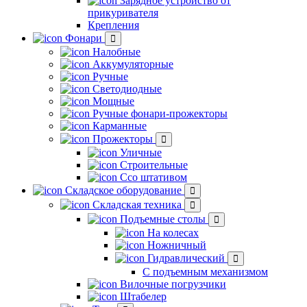
Зарядное устройство от
прикуривателя
Крепления
Фонари
Налобные
Аккумуляторные
Ручные
Светодиодные
Мощные
Ручные фонари-прожекторы
Карманные
Прожекторы
Уличные
Строительные
Ссо штативом
Складское оборудование
Складская техника
Подъемные столы
На колесах
Ножничный
Гидравлический
С подъемным механизмом
Вилочные погрузчики
Штабелер