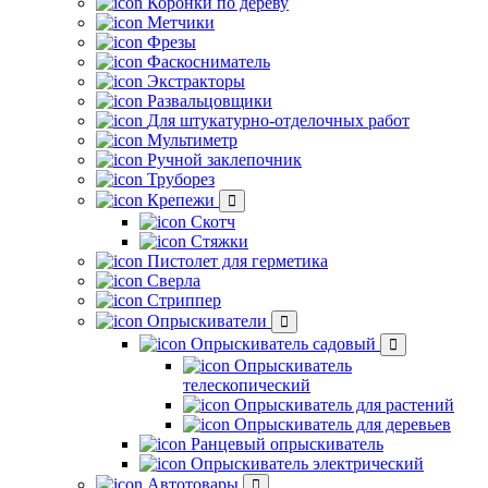
Коронки по дереву
Метчики
Фрезы
Фаскосниматель
Экстракторы
Развальцовщики
Для штукатурно-отделочных работ
Мультиметр
Ручной заклепочник
Труборез
Крепежи
Скотч
Стяжки
Пистолет для герметика
Сверла
Стриппер
Опрыскиватели
Опрыскиватель садовый
Опрыскиватель
телескопический
Опрыскиватель для растений
Опрыскиватель для деревьев
Ранцевый опрыскиватель
Опрыскиватель электрический
Автотовары