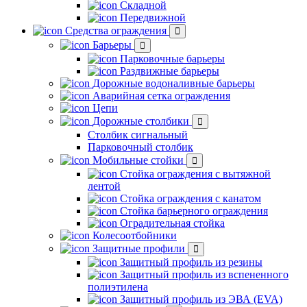
Складной
Передвижной
Средства ограждения
Барьеры
Парковочные барьеры
Раздвижные барьеры
Дорожные водоналивные барьеры
Аварийная сетка ограждения
Цепи
Дорожные столбики
Столбик сигнальный
Парковочный столбик
Мобильные стойки
Стойка ограждения с вытяжной
лентой
Стойка ограждения с канатом
Стойка барьерного ограждения
Оградительная стойка
Колесоотбойники
Защитные профили
Защитный профиль из резины
Защитный профиль из вспененного
полиэтилена
Защитный профиль из ЭВА (EVA)