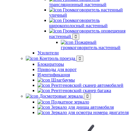
трансляционный настенный
Громкоговоритель настенный
уличный
Громкоговоритель
широкополосный настенный
Громкоговоритель оповещения
настенный
Пожарный
громкоговоритель настенный
Усилители
Контроль проезда
Блокираторы
Приводы для ворот
Идентификация
Шлагбаумы
Рентгеновский сканер автомобилей
Рентгеновский сканер багажа
Досмотровые зеркала
Подкатное зеркало
Зеркало для днища автомобиля
Зеркало для осмотра номера двигателя