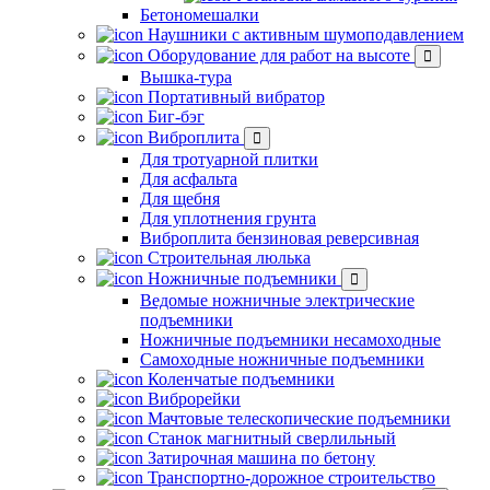
Бетономешалки
Наушники с активным шумоподавлением
Оборудование для работ на высоте
Вышка-тура
Портативный вибратор
Биг-бэг
Виброплита
Для тротуарной плитки
Для асфальта
Для щебня
Для уплотнения грунта
Виброплита бензиновая реверсивная
Строительная люлька
Ножничные подъемники
Ведомые ножничные электрические
подъемники
Ножничные подъемники несамоходные
Самоходные ножничные подъемники
Коленчатые подъемники
Виброрейки
Мачтовые телескопические подъемники
Станок магнитный сверлильный
Затирочная машина по бетону
Транспортно-дорожное строительство