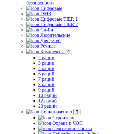
безопасности
Цифровые
DMR
Цифровые TIER 1
Цифровые TIER 2
Си-Би
Любительские
Для детей
Речные
Комплекты
2 рации
3 рации
4 рации
6 раций
7 раций
8 раций
9 раций
10 раций
12 раций
20 раций
По назначению
Строители
Охрана и ЧОП
Сельское хозяйство
Пейнтбол и страйкбол