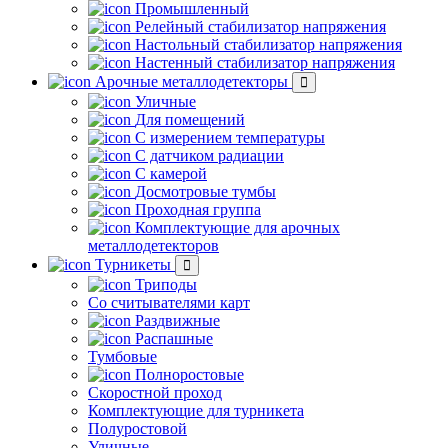
Промышленный
Релейный стабилизатор напряжения
Настольный стабилизатор напряжения
Настенный стабилизатор напряжения
Арочные металлодетекторы
Уличные
Для помещений
С измерением температуры
С датчиком радиации
С камерой
Досмотровые тумбы
Проходная группа
Комплектующие для арочных
металлодетекторов
Турникеты
Триподы
Со считывателями карт
Раздвижные
Распашные
Тумбовые
Полноростовые
Скоростной проход
Комплектующие для турникета
Полуростовой
Уличные