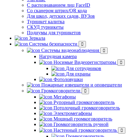
С распознаванием лиц FaceID
Со сканером штрих/QR кода
Для школ, детских садов, ВУЗов
Турникет калитка
СКУД турникеты
Подиумы для турникетов
Зеркала
Системы безопасности
Системы видеонаблюдения
Нагрудная камера
Носимые Видеорегистраторы
Для сотрудников
Для охраны
Фотоловушки
Пожарные извещатели и оповещатели
Громкоговорители
Мегафоны
Рупорный громкоговоритель
Потолочный громкоговоритель
Электромегафоны
Мощный громкоговоритель
Громкоговоритель ручной
Настенный громкоговоритель
Громкоговоритель