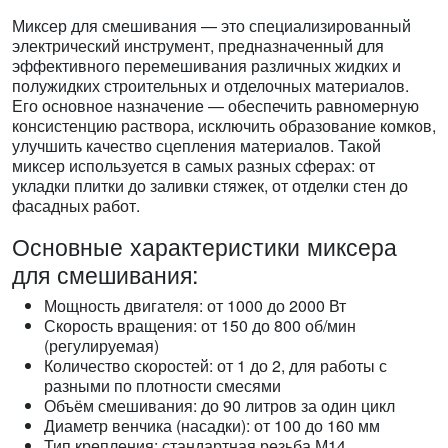
Строительный миксер большой
Миксер для смешивания — это специализированный
Миксер для клея строительный
Миксер для замешивания
электрический инструмент, предназначенный для
Миксер для смешивания
Миксер для шпаклевки
эффективного перемешивания различных жидких и
полужидких строительных и отделочных материалов.
Дрель миксер сетевой
Миксер для смесей оцинкованный
Его основное назначение — обеспечить равномерную
Миксер строительный 1050 Вт
консистенцию раствора, исключить образование комков,
Миксер строительный для цемента
улучшить качество сцепления материалов. Такой
миксер используется в самых разных сферах: от
Миксер строительный с регулировкой скорости
укладки плитки до заливки стяжек, от отделки стен до
Миксер строительный для красок
фасадных работ.
Миксер строительный для сухих смесей
Основные характеристики миксера
Строительный миксер для дома
для смешивания:
Миксер строительный 6 скорости
Строительный миксер для штукатурки
Мощность двигателя: от 1000 до 2000 Вт
Скорость вращения: от 150 до 800 об/мин
Миксер строительный для бетона ручной электрический
(регулируемая)
Миксеры строительные сетевые
Количество скоростей: от 1 до 2, для работы с
Миксер строительный с 1 венчиком
разными по плотности смесями
Объём смешивания: до 90 литров за один цикл
Диаметр венчика (насадки): от 100 до 160 мм
Тип крепления: стандартная резьба М14