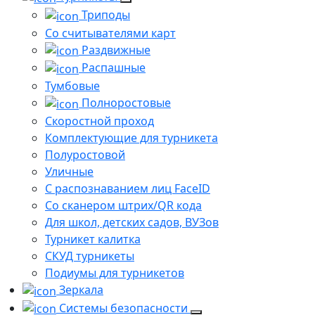
Триподы
Со считывателями карт
Раздвижные
Распашные
Тумбовые
Полноростовые
Скоростной проход
Комплектующие для турникета
Полуростовой
Уличные
С распознаванием лиц FaceID
Со сканером штрих/QR кода
Для школ, детских садов, ВУЗов
Турникет калитка
СКУД турникеты
Подиумы для турникетов
Зеркала
Системы безопасности