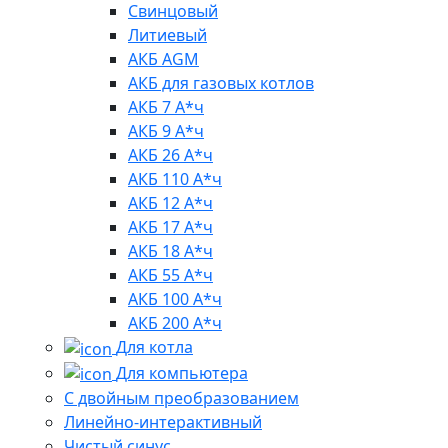
Свинцовый
Литиевый
АКБ AGM
АКБ для газовых котлов
АКБ 7 А*ч
АКБ 9 А*ч
АКБ 26 А*ч
АКБ 110 А*ч
АКБ 12 А*ч
АКБ 17 А*ч
АКБ 18 А*ч
АКБ 55 А*ч
АКБ 100 А*ч
АКБ 200 А*ч
Для котла
Для компьютера
C двойным преобразованием
Линейно-интерактивный
Чистый синус