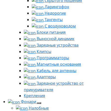
Скрытого ношения
Ларингофон
Недорогие
Тангенты
С воздуховодом
Блоки питания
Выносной динамик
Зарядные устройства
Клипсы
Программаторы
Магнитные основания
Кабель для антенны
Адаптеры
Зарядное устройство от
прикуривателя
Крепления
Фонари
Налобные