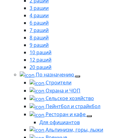
2 рации
3 рации
4 рации
6 раций
7 раций
8 раций
9 раций
10 раций
12 раций
20 раций
По назначению
Строители
Охрана и ЧОП
Сельское хозяйство
Пейнтбол и страйкбол
Ресторан и кафе
Для официантов
Альпинизм, горы, лыжи
Военные