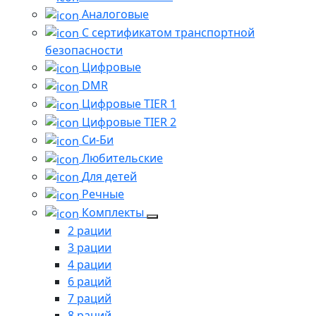
Аналоговые
С сертификатом транспортной
безопасности
Цифровые
DMR
Цифровые TIER 1
Цифровые TIER 2
Си-Би
Любительские
Для детей
Речные
Комплекты
2 рации
3 рации
4 рации
6 раций
7 раций
8 раций