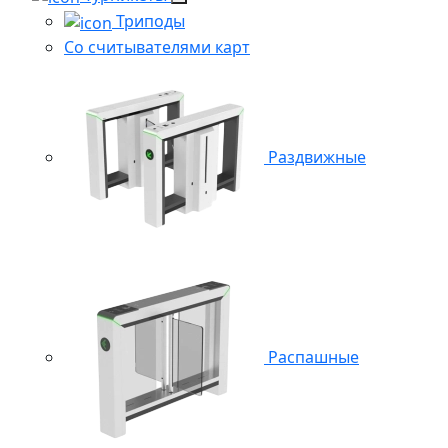
Триподы
Со считывателями карт
Раздвижные
Распашные