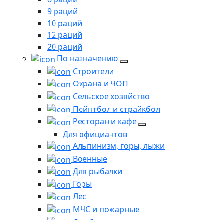
9 раций
10 раций
12 раций
20 раций
По назначению
Строители
Охрана и ЧОП
Сельское хозяйство
Пейнтбол и страйкбол
Ресторан и кафе
Для официантов
Альпинизм, горы, лыжи
Военные
Для рыбалки
Горы
Лес
МЧС и пожарные