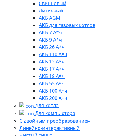
Свинцовый
Литиевый
АКБ AGM
АКБ для газовых котлов
АКБ 7 А*ч
АКБ 9 А*ч
АКБ 26 А*ч
АКБ 110 А*ч
АКБ 12 А*ч
АКБ 17 А*ч
АКБ 18 А*ч
АКБ 55 А*ч
АКБ 100 А*ч
АКБ 200 А*ч
Для котла
Для компьютера
C двойным преобразованием
Линейно-интерактивный
Чистый синус