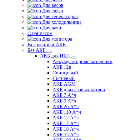
Для весов
Для связи
Для генераторов
Для холодильника
Для дачи
С байпасом
Для монитора
Встроенный АКБ
Без АКБ
АКБ для ИБП
Аккумуляторные батарейки
АКБ 12в
Свинцовый
Литиевый
АКБ AGM
АКБ для газовых котлов
АКБ 7 А*ч
АКБ 9 А*ч
АКБ 26 А*ч
АКБ 110 А*ч
АКБ 12 А*ч
АКБ 17 А*ч
АКБ 18 А*ч
АКБ 55 А*ч