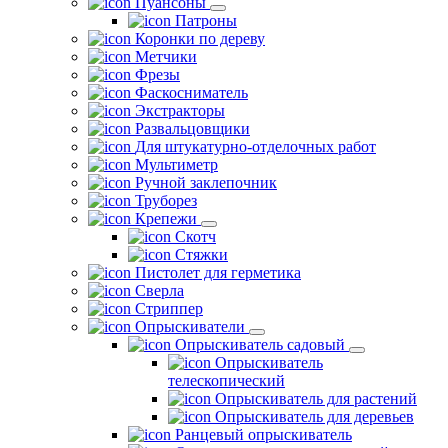
Пуансоны
Патроны
Коронки по дереву
Метчики
Фрезы
Фаскосниматель
Экстракторы
Развальцовщики
Для штукатурно-отделочных работ
Мультиметр
Ручной заклепочник
Труборез
Крепежи
Скотч
Стяжки
Пистолет для герметика
Сверла
Стриппер
Опрыскиватели
Опрыскиватель садовый
Опрыскиватель
телескопический
Опрыскиватель для растений
Опрыскиватель для деревьев
Ранцевый опрыскиватель