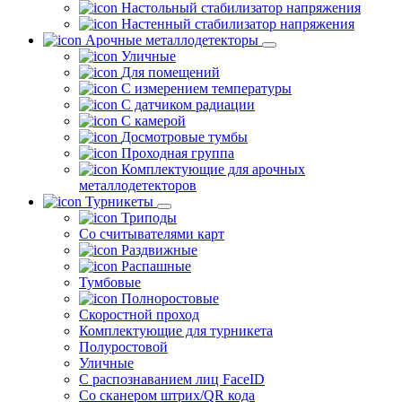
Настольный стабилизатор напряжения
Настенный стабилизатор напряжения
Арочные металлодетекторы
Уличные
Для помещений
С измерением температуры
С датчиком радиации
С камерой
Досмотровые тумбы
Проходная группа
Комплектующие для арочных
металлодетекторов
Турникеты
Триподы
Со считывателями карт
Раздвижные
Распашные
Тумбовые
Полноростовые
Скоростной проход
Комплектующие для турникета
Полуростовой
Уличные
С распознаванием лиц FaceID
Со сканером штрих/QR кода