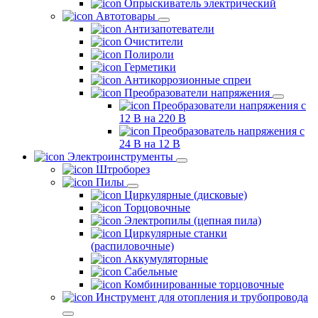
Опрыскиватель электрический
Автотовары
Антизапотеватели
Очистители
Полироли
Герметики
Антикоррозионные спреи
Преобразователи напряжения
Преобразователи напряжения с
12 В на 220 В
Преобразователь напряжения с
24 В на 12 В
Электроинструменты
Штроборез
Пилы
Циркулярные (дисковые)
Торцовочные
Электропилы (цепная пила)
Циркулярные станки
(распиловочные)
Аккумуляторные
Сабельные
Комбинированные торцовочные
Инструмент для отопления и трубопровода