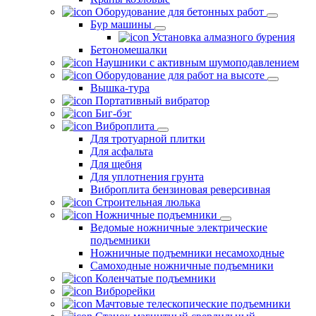
Оборудование для бетонных работ
Бур машины
Установка алмазного бурения
Бетономешалки
Наушники с активным шумоподавлением
Оборудование для работ на высоте
Вышка-тура
Портативный вибратор
Биг-бэг
Виброплита
Для тротуарной плитки
Для асфальта
Для щебня
Для уплотнения грунта
Виброплита бензиновая реверсивная
Строительная люлька
Ножничные подъемники
Ведомые ножничные электрические
подъемники
Ножничные подъемники несамоходные
Самоходные ножничные подъемники
Коленчатые подъемники
Виброрейки
Мачтовые телескопические подъемники