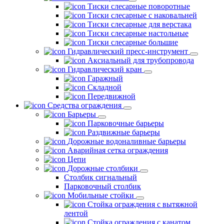
Тиски слесарные поворотные
Тиски слесарные с наковальней
Тиски слесарные для верстака
Тиски слесарные настольные
Тиски слесарные большие
Гидравлический пресс-инструмент
Аксиальный для трубопровода
Гидравлический кран
Гаражный
Складной
Передвижной
Средства ограждения
Барьеры
Парковочные барьеры
Раздвижные барьеры
Дорожные водоналивные барьеры
Аварийная сетка ограждения
Цепи
Дорожные столбики
Столбик сигнальный
Парковочный столбик
Мобильные стойки
Стойка ограждения с вытяжной
лентой
Стойка ограждения с канатом