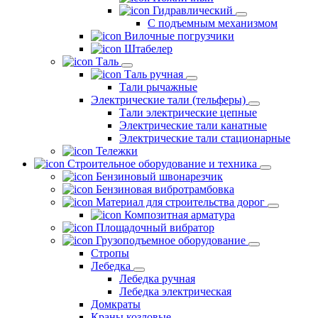
Гидравлический
С подъемным механизмом
Вилочные погрузчики
Штабелер
Таль
Таль ручная
Тали рычажные
Электрические тали (тельферы)
Тали электрические цепные
Электрические тали канатные
Электрические тали стационарные
Тележки
Строительное оборудование и техника
Бензиновый швонарезчик
Бензиновая вибротрамбовка
Материал для строительства дорог
Композитная арматура
Площадочный вибратор
Грузоподъемное оборудование
Стропы
Лебедка
Лебедка ручная
Лебедка электрическая
Домкраты
Краны козловые