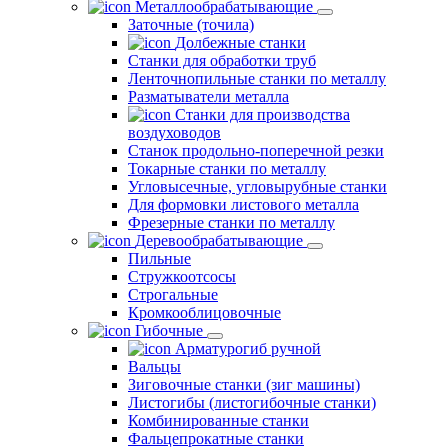
Металлообрабатывающие
Заточные (точила)
Долбежные станки
Станки для обработки труб
Ленточнопильные станки по металлу
Разматыватели металла
Станки для производства
воздуховодов
Станок продольно-поперечной резки
Токарные станки по металлу
Угловысечные, угловырубные станки
Для формовки листового металла
Фрезерные станки по металлу
Деревообрабатывающие
Пильные
Стружкоотсосы
Строгальные
Кромкооблицовочные
Гибочные
Арматурогиб ручной
Вальцы
Зиговочные станки (зиг машины)
Листогибы (листогибочные станки)
Комбинированные станки
Фальцепрокатные станки