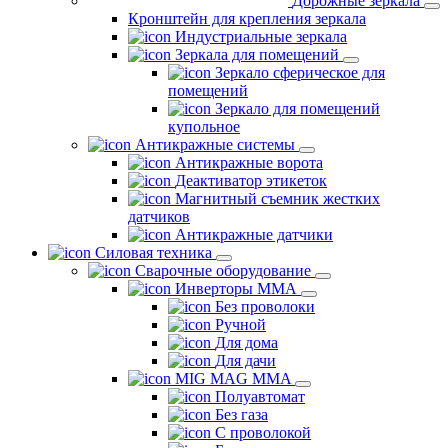
Дорожные зеркала
Кронштейн для крепления зеркала
Индустриальные зеркала
Зеркала для помещений
Зеркало сферическое для
помещений
Зеркало для помещений
купольное
Антикражные системы
Антикражные ворота
Деактиватор этикеток
Магнитный съемник жестких
датчиков
Антикражные датчики
Силовая техника
Сварочные оборудование
Инверторы ММА
Без проволоки
Ручной
Для дома
Для дачи
MIG MAG MMA
Полуавтомат
Без газа
С проволокой