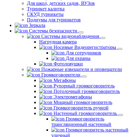
Для школ, детских садов, ВУЗов
Турникет калитка
СКУД турникеты
Подиумы для турникетов
Зеркала
Системы безопасности
Системы видеонаблюдения
Нагрудная камера
Носимые Видеорегистраторы
Для сотрудников
Для охраны
Фотоловушки
Пожарные извещатели и оповещатели
Громкоговорители
Мегафоны
Рупорный громкоговоритель
Потолочный громкоговоритель
Электромегафоны
Мощный громкоговоритель
Громкоговоритель ручной
Настенный громкоговоритель
Громкоговоритель
трансляционный настенный
Громкоговоритель настенный
уличный