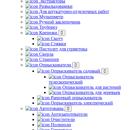
Экстракторы
Развальцовщики
Для штукатурно-отделочных работ
Мультиметр
Ручной заклепочник
Труборез
Крепежи
Скотч
Стяжки
Пистолет для герметика
Сверла
Стриппер
Опрыскиватели
Опрыскиватель садовый
Опрыскиватель
телескопический
Опрыскиватель для растений
Опрыскиватель для деревьев
Ранцевый опрыскиватель
Опрыскиватель электрический
Автотовары
Антизапотеватели
Очистители
Полироли
Герметики