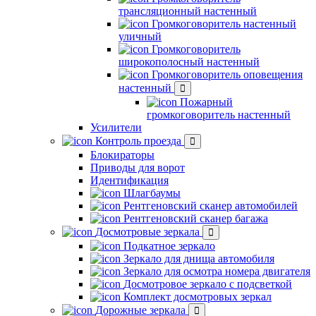
трансляционный настенный
Громкоговоритель настенный
уличный
Громкоговоритель
широкополосный настенный
Громкоговоритель оповещения
настенный
Пожарный
громкоговоритель настенный
Усилители
Контроль проезда
Блокираторы
Приводы для ворот
Идентификация
Шлагбаумы
Рентгеновский сканер автомобилей
Рентгеновский сканер багажа
Досмотровые зеркала
Подкатное зеркало
Зеркало для днища автомобиля
Зеркало для осмотра номера двигателя
Досмотровое зеркало с подсветкой
Комплект досмотровых зеркал
Дорожные зеркала