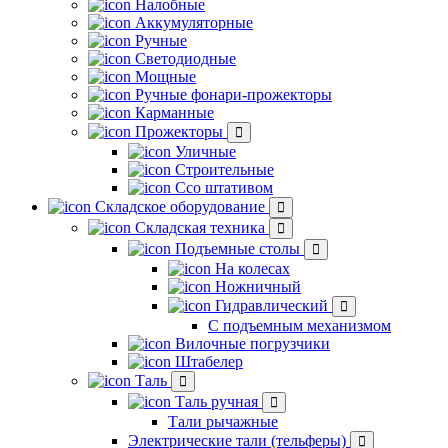
Налобные
Аккумуляторные
Ручные
Светодиодные
Мощные
Ручные фонари-прожекторы
Карманные
Прожекторы
Уличные
Строительные
Ссо штативом
Складское оборудование
Складская техника
Подъемные столы
На колесах
Ножничный
Гидравлический
С подъемным механизмом
Вилочные погрузчики
Штабелер
Таль
Таль ручная
Тали рычажные
Электрические тали (тельферы)