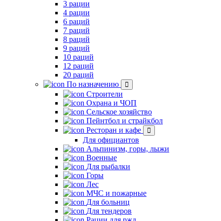
3 рации
4 рации
6 раций
7 раций
8 раций
9 раций
10 раций
12 раций
20 раций
По назначению
Строители
Охрана и ЧОП
Сельское хозяйство
Пейнтбол и страйкбол
Ресторан и кафе
Для официантов
Альпинизм, горы, лыжи
Военные
Для рыбалки
Горы
Лес
МЧС и пожарные
Для больниц
Для тендеров
Рации для ржд