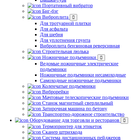
Портативный вибратор
Биг-бэг
Виброплита
Для тротуарной плитки
Для асфальта
Для щебня
Для уплотнения грунта
Виброплита бензиновая реверсивная
Строительная люлька
Ножничные подъемники
Ведомые ножничные электрические
подъемники
Ножничные подъемники несамоходные
Самоходные ножничные подъемники
Коленчатые подъемники
Виброрейки
Мачтовые телескопические подъемники
Станок магнитный сверлильный
Затирочная машина по бетону
Транспортно-дорожное строительство
Оборудование для торговли и ресторанов
Термопринтер для этикеток
Сканер штрихкода
Система дистанционных пейджеров