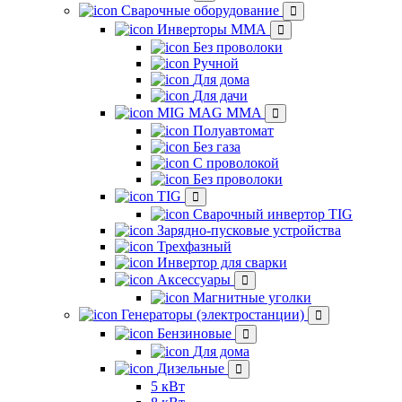
Сварочные оборудование
Инверторы ММА
Без проволоки
Ручной
Для дома
Для дачи
MIG MAG MMA
Полуавтомат
Без газа
С проволокой
Без проволоки
TIG
Сварочный инвертор TIG
Зарядно-пусковые устройства
Трехфазный
Инвертор для сварки
Аксессуары
Магнитные уголки
Генераторы (электростанции)
Бензиновые
Для дома
Дизельные
5 кВт