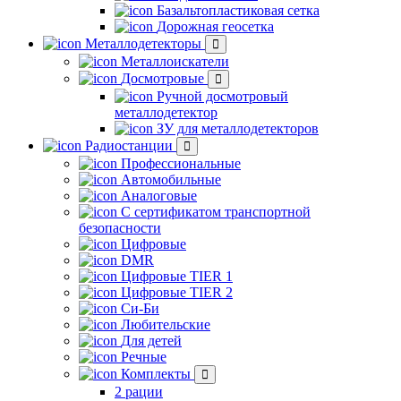
Базальтопластиковая сетка
Дорожная геосетка
Металлодетекторы
Металлоискатели
Досмотровые
Ручной досмотровый
металлодетектор
ЗУ для металлодетекторов
Радиостанции
Профессиональные
Автомобильные
Аналоговые
С сертификатом транспортной
безопасности
Цифровые
DMR
Цифровые TIER 1
Цифровые TIER 2
Си-Би
Любительские
Для детей
Речные
Комплекты
2 рации