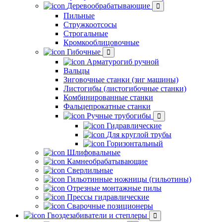
Деревообрабатывающие
Пильные
Стружкоотсосы
Строгальные
Кромкооблицовочные
Гибочные
Арматурогиб ручной
Вальцы
Зиговочные станки (зиг машины)
Листогибы (листогибочные станки)
Комбинированные станки
Фальцепрокатные станки
Ручные трубогибы
Гидравлические
Для круглой трубы
Горизонтальный
Шлифовальные
Камнеобрабатывающие
Сверлильные
Гильотинные ножницы (гильотины)
Отрезные монтажные пилы
Прессы гидравлические
Сварочные позиционеры
Гвоздезабиватели и степлеры