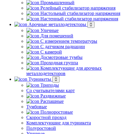
Промышленный
Релейный стабилизатор напряжения
Настольный стабилизатор напряжения
Настенный стабилизатор напряжения
Арочные металлодетекторы
Уличные
Для помещений
С измерением температуры
С датчиком радиации
С камерой
Досмотровые тумбы
Проходная группа
Комплектующие для арочных
металлодетекторов
Турникеты
Триподы
Со считывателями карт
Раздвижные
Распашные
Тумбовые
Полноростовые
Скоростной проход
Комплектующие для турникета
Полуростовой
Уличные