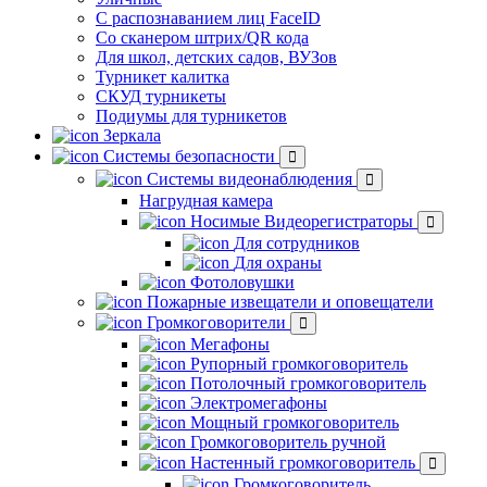
С распознаванием лиц FaceID
Со сканером штрих/QR кода
Для школ, детских садов, ВУЗов
Турникет калитка
СКУД турникеты
Подиумы для турникетов
Зеркала
Системы безопасности
Системы видеонаблюдения
Нагрудная камера
Носимые Видеорегистраторы
Для сотрудников
Для охраны
Фотоловушки
Пожарные извещатели и оповещатели
Громкоговорители
Мегафоны
Рупорный громкоговоритель
Потолочный громкоговоритель
Электромегафоны
Мощный громкоговоритель
Громкоговоритель ручной
Настенный громкоговоритель
Громкоговоритель