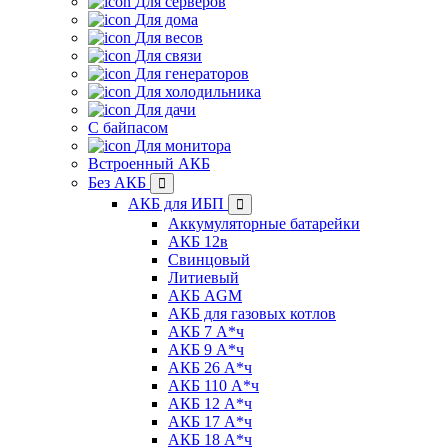
Для серверов
Для дома
Для весов
Для связи
Для генераторов
Для холодильника
Для дачи
С байпасом
Для монитора
Встроенный АКБ
Без АКБ
АКБ для ИБП
Аккумуляторные батарейки
АКБ 12в
Свинцовый
Литиевый
АКБ AGM
АКБ для газовых котлов
АКБ 7 А*ч
АКБ 9 А*ч
АКБ 26 А*ч
АКБ 110 А*ч
АКБ 12 А*ч
АКБ 17 А*ч
АКБ 18 А*ч