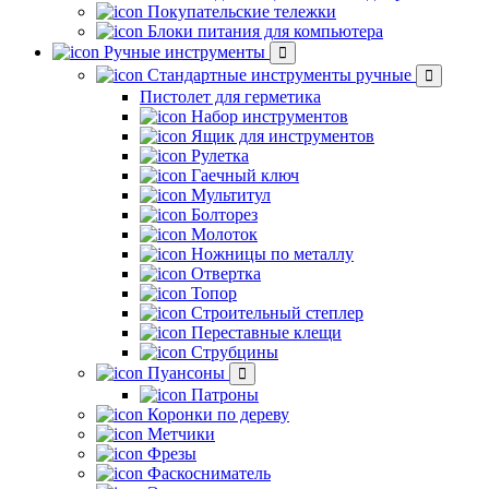
Покупательские тележки
Блоки питания для компьютера
Ручные инструменты
Стандартные инструменты ручные
Пистолет для герметика
Набор инструментов
Ящик для инструментов
Рулетка
Гаечный ключ
Мультитул
Болторез
Молоток
Ножницы по металлу
Отвертка
Топор
Строительный степлер
Переставные клещи
Струбцины
Пуансоны
Патроны
Коронки по дереву
Метчики
Фрезы
Фаскосниматель