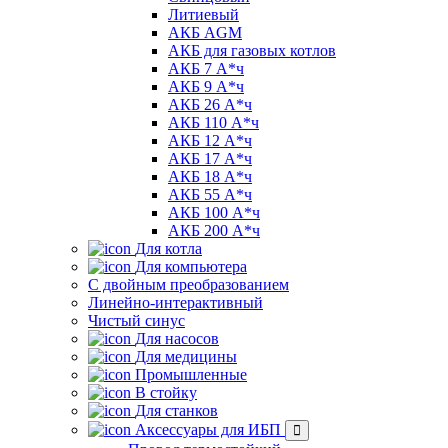
Литиевый
АКБ AGM
АКБ для газовых котлов
АКБ 7 А*ч
АКБ 9 А*ч
АКБ 26 А*ч
АКБ 110 А*ч
АКБ 12 А*ч
АКБ 17 А*ч
АКБ 18 А*ч
АКБ 55 А*ч
АКБ 100 А*ч
АКБ 200 А*ч
Для котла
Для компьютера
C двойным преобразованием
Линейно-интерактивный
Чистый синус
Для насосов
Для медицины
Промышленные
В стойку
Для станков
Аксессуары для ИБП