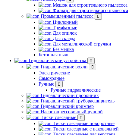
Мешок для строительного пылесоса
Фильтр для строительного пылесоса
Промышленный пылесос
Циклонный
Трехфазные
Для опилок
Для склада
Для металлической стружки
Без мешка
Бетонная пыль
Гидравлические устройства
Гидравлические рохли
Электрические
Самоходные
Ручные
Ручные гидравлические
Гидравлический пробойник
Гидравлический труборасширитель
Гидравлический кримпер
Насос опрессовочный ручной
Тиски слесарные
Тиски слесарные поворотные
Тиски слесарные с наковальней
Тиски слесарные для верстака