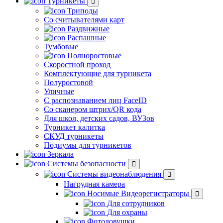
Турникеты
Триподы
Со считывателями карт
Раздвижные
Распашные
Тумбовые
Полноростовые
Скоростной проход
Комплектующие для турникета
Полуростовой
Уличные
С распознаванием лиц FaceID
Со сканером штрих/QR кода
Для школ, детских садов, ВУЗов
Турникет калитка
СКУД турникеты
Подиумы для турникетов
Зеркала
Системы безопасности
Системы видеонаблюдения
Нагрудная камера
Носимые Видеорегистраторы
Для сотрудников
Для охраны
Фотоловушки