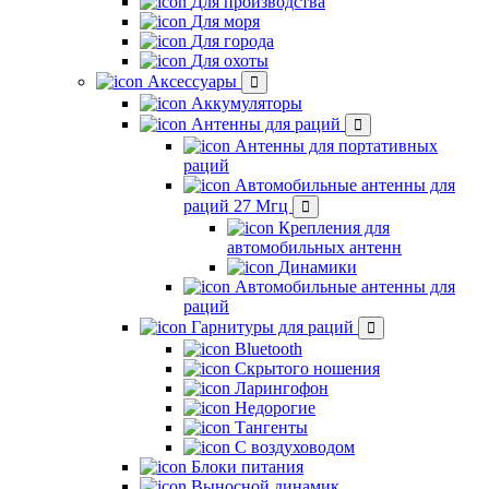
Для производства
Для моря
Для города
Для охоты
Аксессуары
Аккумуляторы
Антенны для раций
Антенны для портативных
раций
Автомобильные антенны для
раций 27 Мгц
Крепления для
автомобильных антенн
Динамики
Автомобильные антенны для
раций
Гарнитуры для раций
Bluetooth
Скрытого ношения
Ларингофон
Недорогие
Тангенты
С воздуховодом
Блоки питания
Выносной динамик