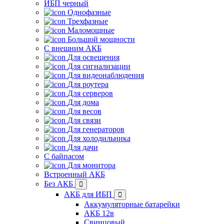
ИБП черный
Однофазные
Трехфазные
Маломощные
Большой мощности
С внешним АКБ
Для освещения
Для сигнализации
Для видеонаблюдения
Для роутера
Для серверов
Для дома
Для весов
Для связи
Для генераторов
Для холодильника
Для дачи
С байпасом
Для монитора
Встроенный АКБ
Без АКБ
АКБ для ИБП
Аккумуляторные батарейки
АКБ 12в
Свинцовый