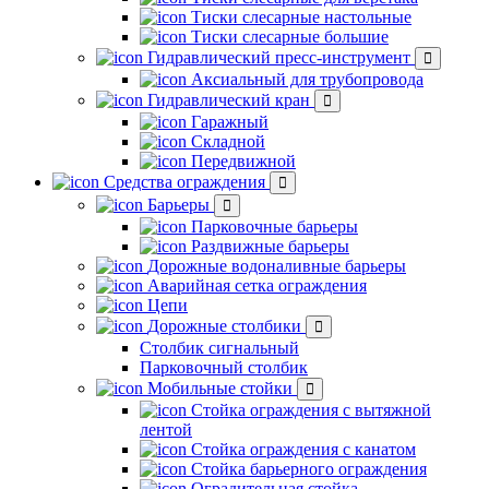
Тиски слесарные настольные
Тиски слесарные большие
Гидравлический пресс-инструмент
Аксиальный для трубопровода
Гидравлический кран
Гаражный
Складной
Передвижной
Средства ограждения
Барьеры
Парковочные барьеры
Раздвижные барьеры
Дорожные водоналивные барьеры
Аварийная сетка ограждения
Цепи
Дорожные столбики
Столбик сигнальный
Парковочный столбик
Мобильные стойки
Стойка ограждения с вытяжной
лентой
Стойка ограждения с канатом
Стойка барьерного ограждения
Оградительная стойка