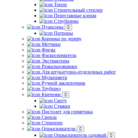
Топор
Строительный степлер
Переставные клещи
Струбцины
Пуансоны
Патроны
Коронки по дереву
Метчики
Фрезы
Фаскосниматель
Экстракторы
Развальцовщики
Для штукатурно-отделочных работ
Мультиметр
Ручной заклепочник
Труборез
Крепежи
Скотч
Стяжки
Пистолет для герметика
Сверла
Стриппер
Опрыскиватели
Опрыскиватель садовый