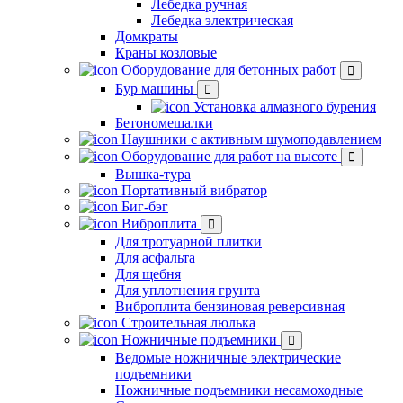
Лебедка ручная
Лебедка электрическая
Домкраты
Краны козловые
Оборудование для бетонных работ
Бур машины
Установка алмазного бурения
Бетономешалки
Наушники с активным шумоподавлением
Оборудование для работ на высоте
Вышка-тура
Портативный вибратор
Биг-бэг
Виброплита
Для тротуарной плитки
Для асфальта
Для щебня
Для уплотнения грунта
Виброплита бензиновая реверсивная
Строительная люлька
Ножничные подъемники
Ведомые ножничные электрические
подъемники
Ножничные подъемники несамоходные