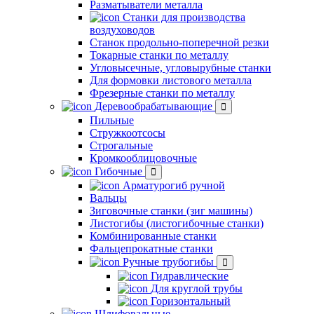
Разматыватели металла
Станки для производства
воздуховодов
Станок продольно-поперечной резки
Токарные станки по металлу
Угловысечные, угловырубные станки
Для формовки листового металла
Фрезерные станки по металлу
Деревообрабатывающие
Пильные
Стружкоотсосы
Строгальные
Кромкооблицовочные
Гибочные
Арматурогиб ручной
Вальцы
Зиговочные станки (зиг машины)
Листогибы (листогибочные станки)
Комбинированные станки
Фальцепрокатные станки
Ручные трубогибы
Гидравлические
Для круглой трубы
Горизонтальный
Шлифовальные