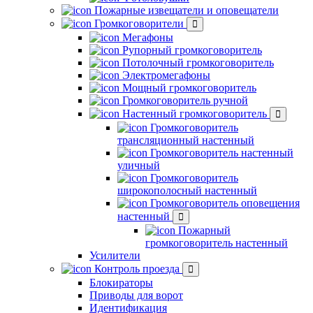
Пожарные извещатели и оповещатели
Громкоговорители
Мегафоны
Рупорный громкоговоритель
Потолочный громкоговоритель
Электромегафоны
Мощный громкоговоритель
Громкоговоритель ручной
Настенный громкоговоритель
Громкоговоритель
трансляционный настенный
Громкоговоритель настенный
уличный
Громкоговоритель
широкополосный настенный
Громкоговоритель оповещения
настенный
Пожарный
громкоговоритель настенный
Усилители
Контроль проезда
Блокираторы
Приводы для ворот
Идентификация