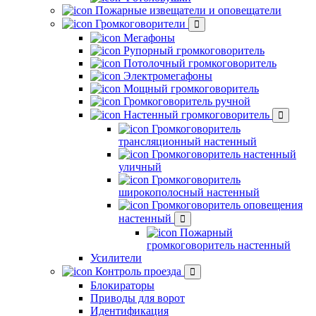
Пожарные извещатели и оповещатели
Громкоговорители
Мегафоны
Рупорный громкоговоритель
Потолочный громкоговоритель
Электромегафоны
Мощный громкоговоритель
Громкоговоритель ручной
Настенный громкоговоритель
Громкоговоритель
трансляционный настенный
Громкоговоритель настенный
уличный
Громкоговоритель
широкополосный настенный
Громкоговоритель оповещения
настенный
Пожарный
громкоговоритель настенный
Усилители
Контроль проезда
Блокираторы
Приводы для ворот
Идентификация