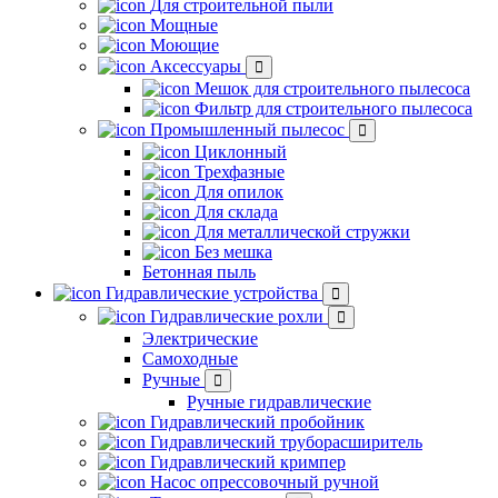
Для строительной пыли
Мощные
Моющие
Аксессуары
Мешок для строительного пылесоса
Фильтр для строительного пылесоса
Промышленный пылесос
Циклонный
Трехфазные
Для опилок
Для склада
Для металлической стружки
Без мешка
Бетонная пыль
Гидравлические устройства
Гидравлические рохли
Электрические
Самоходные
Ручные
Ручные гидравлические
Гидравлический пробойник
Гидравлический труборасширитель
Гидравлический кримпер
Насос опрессовочный ручной