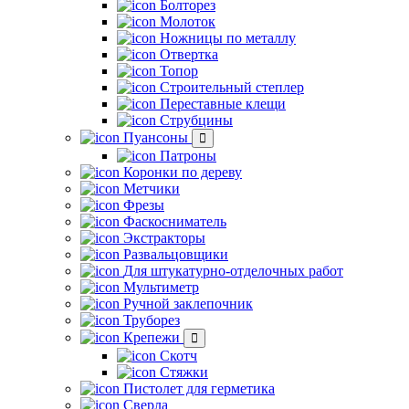
Болторез
Молоток
Ножницы по металлу
Отвертка
Топор
Строительный степлер
Переставные клещи
Струбцины
Пуансоны
Патроны
Коронки по дереву
Метчики
Фрезы
Фаскосниматель
Экстракторы
Развальцовщики
Для штукатурно-отделочных работ
Мультиметр
Ручной заклепочник
Труборез
Крепежи
Скотч
Стяжки
Пистолет для герметика
Сверла