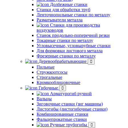
Долбежные станки
Станки для обработки труб
Ленточнопильные станки по металлу
Разматыватели металла
Станки для производства
воздуховодов
Станок продольно-поперечной резки
Токарные станки по металлу
Угловысечные, угловырубные станки
Для формовки листового металла
Фрезерные станки по металлу
Деревообрабатывающие
Пильные
Стружкоотсосы
Строгальные
Кромкооблицовочные
Гибочные
Арматурогиб ручной
Вальцы
Зиговочные станки (зиг машины)
Листогибы (листогибочные станки)
Комбинированные станки
Фальцепрокатные станки
Ручные трубогибы