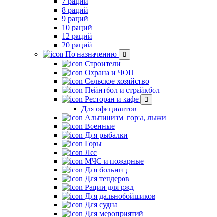
7 раций
8 раций
9 раций
10 раций
12 раций
20 раций
По назначению
Строители
Охрана и ЧОП
Сельское хозяйство
Пейнтбол и страйкбол
Ресторан и кафе
Для официантов
Альпинизм, горы, лыжи
Военные
Для рыбалки
Горы
Лес
МЧС и пожарные
Для больниц
Для тендеров
Рации для ржд
Для дальнобойщиков
Для судна
Для мероприятий