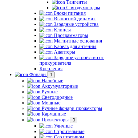
Тангенты
С воздуховодом
Блоки питания
Выносной динамик
Зарядные устройства
Клипсы
Программаторы
Магнитные основания
Кабель для антенны
Адаптеры
Зарядное устройство от
прикуривателя
Крепления
Фонари
Налобные
Аккумуляторные
Ручные
Светодиодные
Мощные
Ручные фонари-прожекторы
Карманные
Прожекторы
Уличные
Строительные
Ссо штативом