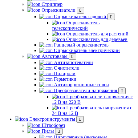
Стриппер
Опрыскиватели
Опрыскиватель садовый
Опрыскиватель
телескопический
Опрыскиватель для растений
Опрыскиватель для деревьев
Ранцевый опрыскиватель
Опрыскиватель электрический
Автотовары
Антизапотеватели
Очистители
Полироли
Герметики
Антикоррозионные спреи
Преобразователи напряжения
Преобразователи напряжения с
12 В на 220 В
Преобразователь напряжения с
24 В на 12 В
Электроинструменты
Штроборез
Пилы
Циркулярные (дисковые)