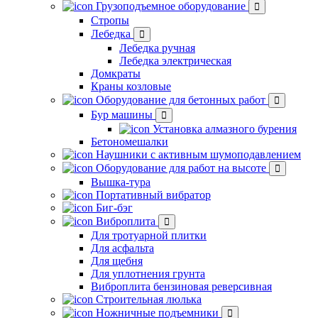
Грузоподъемное оборудование
Стропы
Лебедка
Лебедка ручная
Лебедка электрическая
Домкраты
Краны козловые
Оборудование для бетонных работ
Бур машины
Установка алмазного бурения
Бетономешалки
Наушники с активным шумоподавлением
Оборудование для работ на высоте
Вышка-тура
Портативный вибратор
Биг-бэг
Виброплита
Для тротуарной плитки
Для асфальта
Для щебня
Для уплотнения грунта
Виброплита бензиновая реверсивная
Строительная люлька
Ножничные подъемники