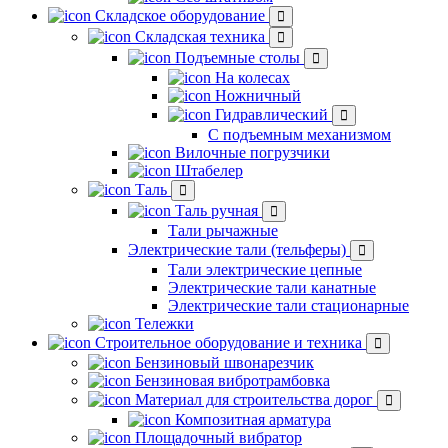
Складское оборудование
Складская техника
Подъемные столы
На колесах
Ножничный
Гидравлический
С подъемным механизмом
Вилочные погрузчики
Штабелер
Таль
Таль ручная
Тали рычажные
Электрические тали (тельферы)
Тали электрические цепные
Электрические тали канатные
Электрические тали стационарные
Тележки
Строительное оборудование и техника
Бензиновый швонарезчик
Бензиновая вибротрамбовка
Материал для строительства дорог
Композитная арматура
Площадочный вибратор