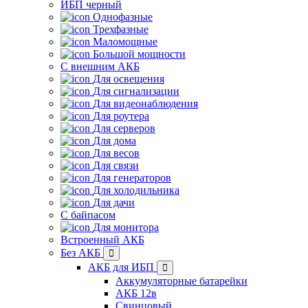
ИБП черный
Однофазные
Трехфазные
Маломощные
Большой мощности
С внешним АКБ
Для освещения
Для сигнализации
Для видеонаблюдения
Для роутера
Для серверов
Для дома
Для весов
Для связи
Для генераторов
Для холодильника
Для дачи
С байпасом
Для монитора
Встроенный АКБ
Без АКБ
АКБ для ИБП
Аккумуляторные батарейки
АКБ 12в
Свинцовый