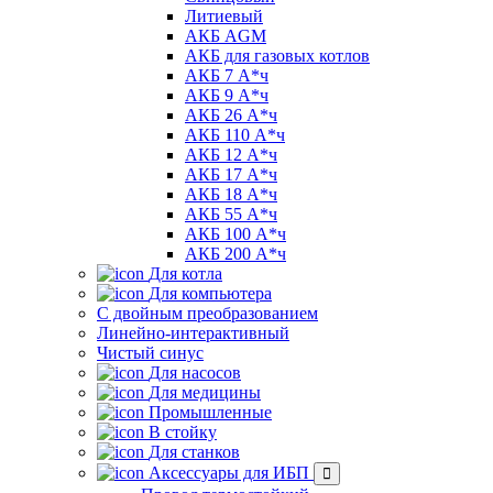
Литиевый
АКБ AGM
АКБ для газовых котлов
АКБ 7 А*ч
АКБ 9 А*ч
АКБ 26 А*ч
АКБ 110 А*ч
АКБ 12 А*ч
АКБ 17 А*ч
АКБ 18 А*ч
АКБ 55 А*ч
АКБ 100 А*ч
АКБ 200 А*ч
Для котла
Для компьютера
C двойным преобразованием
Линейно-интерактивный
Чистый синус
Для насосов
Для медицины
Промышленные
В стойку
Для станков
Аксессуары для ИБП