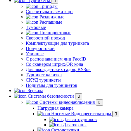
Турникеты
Триподы
Со считывателями карт
Раздвижные
Распашные
Тумбовые
Полноростовые
Скоростной проход
Комплектующие для турникета
Полуростовой
Уличные
С распознаванием лиц FaceID
Со сканером штрих/QR кода
Для школ, детских садов, ВУЗов
Турникет калитка
СКУД турникеты
Подиумы для турникетов
Зеркала
Системы безопасности
Системы видеонаблюдения
Нагрудная камера
Носимые Видеорегистраторы
Для сотрудников
Для охраны
Фотоловушки