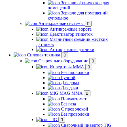
Зеркало сферическое для
помещений
Зеркало для помещений
купольное
Антикражные системы
Антикражные ворота
Деактиватор этикеток
Магнитный съемник жестких
датчиков
Антикражные датчики
Силовая техника
Сварочные оборудование
Инверторы ММА
Без проволоки
Ручной
Для дома
Для дачи
MIG MAG MMA
Полуавтомат
Без газа
С проволокой
Без проволоки
TIG
Сварочный инвертор TIG