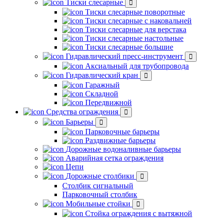
Тиски слесарные
Тиски слесарные поворотные
Тиски слесарные с наковальней
Тиски слесарные для верстака
Тиски слесарные настольные
Тиски слесарные большие
Гидравлический пресс-инструмент
Аксиальный для трубопровода
Гидравлический кран
Гаражный
Складной
Передвижной
Средства ограждения
Барьеры
Парковочные барьеры
Раздвижные барьеры
Дорожные водоналивные барьеры
Аварийная сетка ограждения
Цепи
Дорожные столбики
Столбик сигнальный
Парковочный столбик
Мобильные стойки
Стойка ограждения с вытяжной