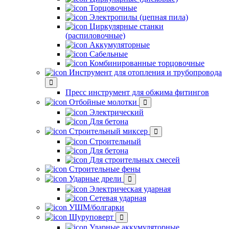
Торцовочные
Электропилы (цепная пила)
Циркулярные станки
(распиловочные)
Аккумуляторные
Сабельные
Комбинированные торцовочные
Инструмент для отопления и трубопровода
Пресс инструмент для обжима фитингов
Отбойные молотки
Электрический
Для бетона
Строительный миксер
Строительный
Для бетона
Для строительных смесей
Строительные фены
Ударные дрели
Электрическая ударная
Сетевая ударная
УШМ/болгарки
Шуруповерт
Ударные аккумуляторные