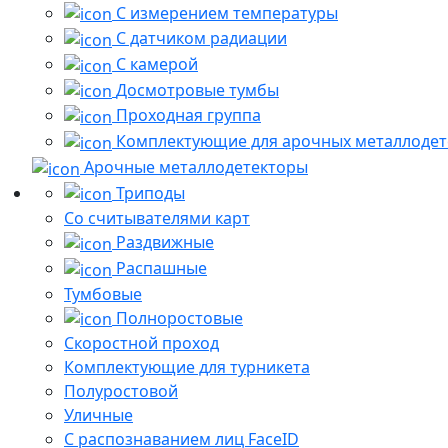
С измерением температуры
С датчиком радиации
С камерой
Досмотровые тумбы
Проходная группа
Комплектующие для арочных металлодет
Арочные металлодетекторы
Триподы
Со считывателями карт
Раздвижные
Распашные
Тумбовые
Полноростовые
Скоростной проход
Комплектующие для турникета
Полуростовой
Уличные
С распознаванием лиц FaceID