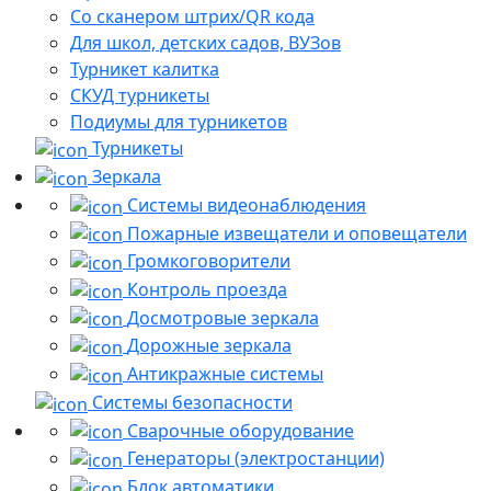
Со сканером штрих/QR кода
Для школ, детских садов, ВУЗов
Турникет калитка
СКУД турникеты
Подиумы для турникетов
Турникеты
Зеркала
Системы видеонаблюдения
Пожарные извещатели и оповещатели
Громкоговорители
Контроль проезда
Досмотровые зеркала
Дорожные зеркала
Антикражные системы
Системы безопасности
Сварочные оборудование
Генераторы (электростанции)
Блок автоматики