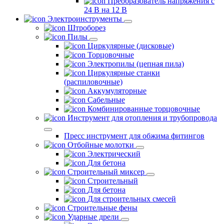
Преобразователь напряжения с
24 В на 12 В
Электроинструменты
Штроборез
Пилы
Циркулярные (дисковые)
Торцовочные
Электропилы (цепная пила)
Циркулярные станки
(распиловочные)
Аккумуляторные
Сабельные
Комбинированные торцовочные
Инструмент для отопления и трубопровода
Пресс инструмент для обжима фитингов
Отбойные молотки
Электрический
Для бетона
Строительный миксер
Строительный
Для бетона
Для строительных смесей
Строительные фены
Ударные дрели