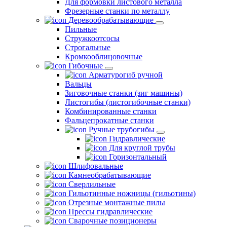
Для формовки листового металла
Фрезерные станки по металлу
Деревообрабатывающие
Пильные
Стружкоотсосы
Строгальные
Кромкооблицовочные
Гибочные
Арматурогиб ручной
Вальцы
Зиговочные станки (зиг машины)
Листогибы (листогибочные станки)
Комбинированные станки
Фальцепрокатные станки
Ручные трубогибы
Гидравлические
Для круглой трубы
Горизонтальный
Шлифовальные
Камнеобрабатывающие
Сверлильные
Гильотинные ножницы (гильотины)
Отрезные монтажные пилы
Прессы гидравлические
Сварочные позиционеры