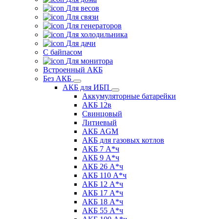
Для весов
Для связи
Для генераторов
Для холодильника
Для дачи
С байпасом
Для монитора
Встроенный АКБ
Без АКБ
АКБ для ИБП
Аккумуляторные батарейки
АКБ 12в
Свинцовый
Литиевый
АКБ AGM
АКБ для газовых котлов
АКБ 7 А*ч
АКБ 9 А*ч
АКБ 26 А*ч
АКБ 110 А*ч
АКБ 12 А*ч
АКБ 17 А*ч
АКБ 18 А*ч
АКБ 55 А*ч