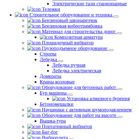
Электрические тали стационарные
Тележки
Строительное оборудование и техника
Бензиновый швонарезчик
Бензиновая вибротрамбовка
Материал для строительства дорог
Композитная арматура
Площадочный вибратор
Грузоподъемное оборудование
Стропы
Лебедка
Лебедка ручная
Лебедка электрическая
Домкраты
Краны козловые
Оборудование для бетонных работ
Бур машины
Установка алмазного бурения
Бетономешалки
Наушники с активным шумоподавлением
Оборудование для работ на высоте
Вышка-тура
Портативный вибратор
Биг-бэг
Виброплита