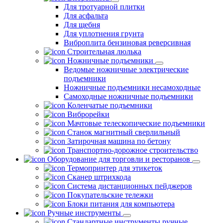
Для тротуарной плитки
Для асфальта
Для щебня
Для уплотнения грунта
Виброплита бензиновая реверсивная
Строительная люлька
Ножничные подъемники
Ведомые ножничные электрические
подъемники
Ножничные подъемники несамоходные
Самоходные ножничные подъемники
Коленчатые подъемники
Виброрейки
Мачтовые телескопические подъемники
Станок магнитный сверлильный
Затирочная машина по бетону
Транспортно-дорожное строительство
Оборудование для торговли и ресторанов
Термопринтер для этикеток
Сканер штрихкода
Система дистанционных пейджеров
Покупательские тележки
Блоки питания для компьютера
Ручные инструменты
Стандартные инструменты ручные