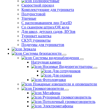
Полноростовые
Скоростной проход
Комплектующие для турникета
Полуростовой
Уличные
С распознаванием лиц FaceID
Со сканером штрих/QR кода
Для школ, детских садов, ВУЗов
Турникет калитка
СКУД турникеты
Подиумы для турникетов
Зеркала
Системы безопасности
Системы видеонаблюдения
Нагрудная камера
Носимые Видеорегистраторы
Для сотрудников
Для охраны
Фотоловушки
Пожарные извещатели и оповещатели
Громкоговорители
Мегафоны
Рупорный громкоговоритель
Потолочный громкоговоритель
Электромегафоны