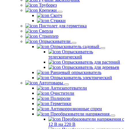
Труборез
Крепежи
Скотч
Стяжки
Пистолет для герметика
Сверла
Стриппер
Опрыскиватели
Опрыскиватель садовый
Опрыскиватель
телескопический
Опрыскиватель для растений
Опрыскиватель для деревьев
Ранцевый опрыскиватель
Опрыскиватель электрический
Автотовары
Антизапотеватели
Очистители
Полироли
Герметики
Антикоррозионные спреи
Преобразователи напряжения
Преобразователи напряжения с
12 В на 220 В