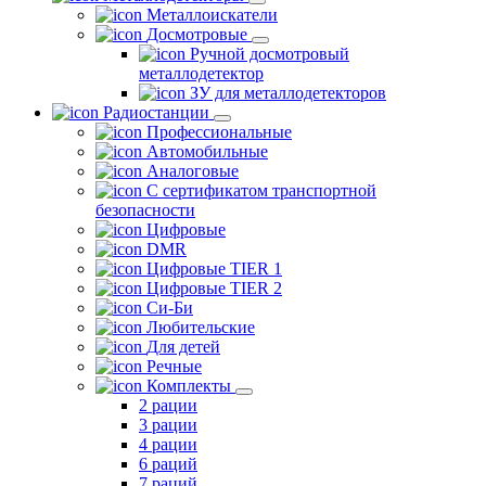
Металлоискатели
Досмотровые
Ручной досмотровый
металлодетектор
ЗУ для металлодетекторов
Радиостанции
Профессиональные
Автомобильные
Аналоговые
С сертификатом транспортной
безопасности
Цифровые
DMR
Цифровые TIER 1
Цифровые TIER 2
Си-Би
Любительские
Для детей
Речные
Комплекты
2 рации
3 рации
4 рации
6 раций
7 раций