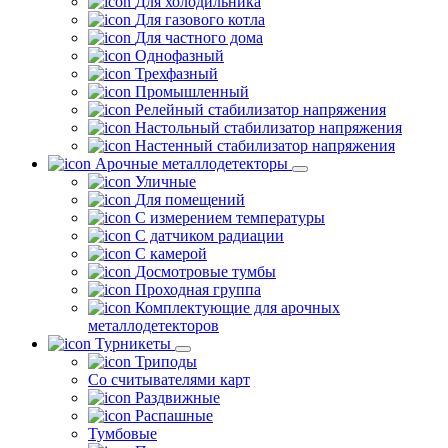
Для холодильника
Для газового котла
Для частного дома
Однофазный
Трехфазный
Промышленный
Релейный стабилизатор напряжения
Настольный стабилизатор напряжения
Настенный стабилизатор напряжения
Арочные металлодетекторы
Уличные
Для помещений
С измерением температуры
С датчиком радиации
С камерой
Досмотровые тумбы
Проходная группа
Комплектующие для арочных
металлодетекторов
Турникеты
Триподы
Со считывателями карт
Раздвижные
Распашные
Тумбовые