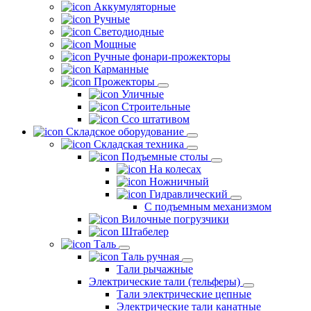
Аккумуляторные
Ручные
Светодиодные
Мощные
Ручные фонари-прожекторы
Карманные
Прожекторы
Уличные
Строительные
Ссо штативом
Складское оборудование
Складская техника
Подъемные столы
На колесах
Ножничный
Гидравлический
С подъемным механизмом
Вилочные погрузчики
Штабелер
Таль
Таль ручная
Тали рычажные
Электрические тали (тельферы)
Тали электрические цепные
Электрические тали канатные