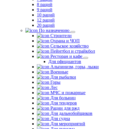
8 раций
9 раций
10 раций
12 раций
20 раций
По назначению
Строители
Охрана и ЧОП
Сельское хозяйство
Пейнтбол и страйкбол
Ресторан и кафе
Для официантов
Альпинизм, горы, лыжи
Военные
Для рыбалки
Горы
Лес
МЧС и пожарные
Для больниц
Для тендеров
Рации для ржд
Для дальнобойщиков
Для судна
Для мероприятий
Для туризма