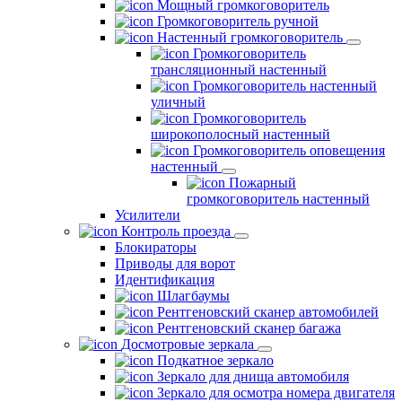
Мощный громкоговоритель
Громкоговоритель ручной
Настенный громкоговоритель
Громкоговоритель
трансляционный настенный
Громкоговоритель настенный
уличный
Громкоговоритель
широкополосный настенный
Громкоговоритель оповещения
настенный
Пожарный
громкоговоритель настенный
Усилители
Контроль проезда
Блокираторы
Приводы для ворот
Идентификация
Шлагбаумы
Рентгеновский сканер автомобилей
Рентгеновский сканер багажа
Досмотровые зеркала
Подкатное зеркало
Зеркало для днища автомобиля
Зеркало для осмотра номера двигателя