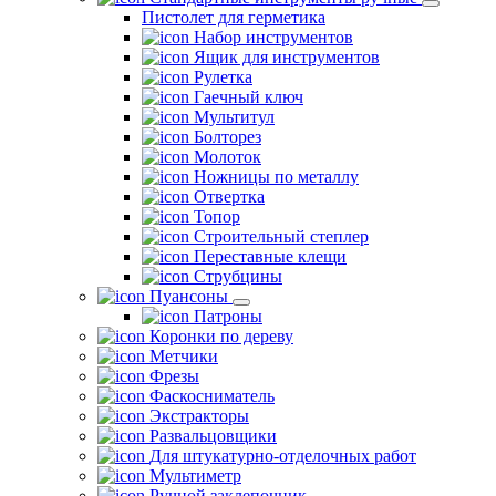
Пистолет для герметика
Набор инструментов
Ящик для инструментов
Рулетка
Гаечный ключ
Мультитул
Болторез
Молоток
Ножницы по металлу
Отвертка
Топор
Строительный степлер
Переставные клещи
Струбцины
Пуансоны
Патроны
Коронки по дереву
Метчики
Фрезы
Фаскосниматель
Экстракторы
Развальцовщики
Для штукатурно-отделочных работ
Мультиметр
Ручной заклепочник