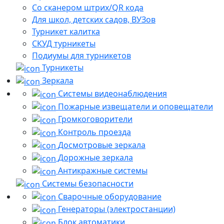
Со сканером штрих/QR кода
Для школ, детских садов, ВУЗов
Турникет калитка
СКУД турникеты
Подиумы для турникетов
Турникеты
Зеркала
Системы видеонаблюдения
Пожарные извещатели и оповещатели
Громкоговорители
Контроль проезда
Досмотровые зеркала
Дорожные зеркала
Антикражные системы
Системы безопасности
Сварочные оборудование
Генераторы (электростанции)
Блок автоматики