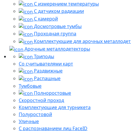
С измерением температуры
С датчиком радиации
С камерой
Досмотровые тумбы
Проходная группа
Комплектующие для арочных металлодет
Арочные металлодетекторы
Триподы
Со считывателями карт
Раздвижные
Распашные
Тумбовые
Полноростовые
Скоростной проход
Комплектующие для турникета
Полуростовой
Уличные
С распознаванием лиц FaceID