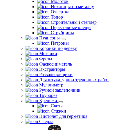
Молоток
Ножницы по металлу
Отвертка
Топор
Строительный степлер
Переставные клещи
Струбцины
Пуансоны
Патроны
Коронки по дереву
Метчики
Фрезы
Фаскосниматель
Экстракторы
Развальцовщики
Для штукатурно-отделочных работ
Мультиметр
Ручной заклепочник
Труборез
Крепежи
Скотч
Стяжки
Пистолет для герметика
Сверла