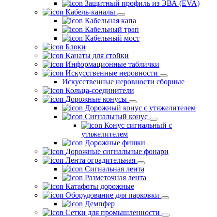
Защитный профиль из ЭВА (EVA)
Кабель-каналы
Кабельная капа
Кабельный трап
Кабельный мост
Блоки
Канаты для стойки
Информационные таблички
Искусственные неровности
Искусственные неровности сборные
Кольца-соединители
Дорожные конусы
Дорожный конус с утяжелителем
Сигнальный конус
Конус сигнальный с
утяжелителем
Дорожные фишки
Дорожные сигнальные фонари
Лента оградительная
Сигнальная лента
Разметочная лента
Катафоты дорожные
Оборудование для парковки
Демпфер
Сетки для промышленности