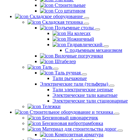
Строительные
Ссо штативом
Складское оборудование
Складская техника
Подъемные столы
На колесах
Ножничный
Гидравлический
С подъемным механизмом
Вилочные погрузчики
Штабелер
Таль
Таль ручная
Тали рычажные
Электрические тали (тельферы)
Тали электрические цепные
Электрические тали канатные
Электрические тали стационарные
Тележки
Строительное оборудование и техника
Бензиновый швонарезчик
Бензиновая вибротрамбовка
Материал для строительства дорог
Композитная арматура