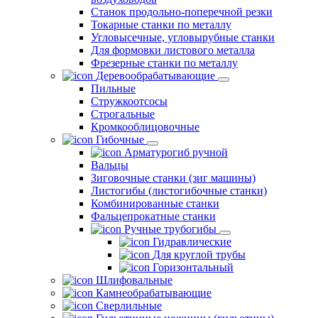
Станок продольно-поперечной резки
Токарные станки по металлу
Угловысечные, угловырубные станки
Для формовки листового металла
Фрезерные станки по металлу
Деревообрабатывающие
Пильные
Стружкоотсосы
Строгальные
Кромкооблицовочные
Гибочные
Арматурогиб ручной
Вальцы
Зиговочные станки (зиг машины)
Листогибы (листогибочные станки)
Комбинированные станки
Фальцепрокатные станки
Ручные трубогибы
Гидравлические
Для круглой трубы
Горизонтальный
Шлифовальные
Камнеобрабатывающие
Сверлильные