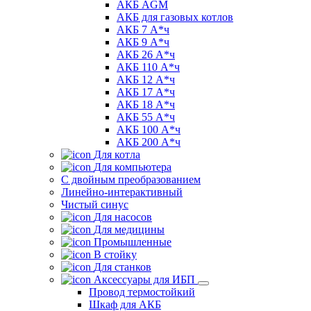
АКБ AGM
АКБ для газовых котлов
АКБ 7 А*ч
АКБ 9 А*ч
АКБ 26 А*ч
АКБ 110 А*ч
АКБ 12 А*ч
АКБ 17 А*ч
АКБ 18 А*ч
АКБ 55 А*ч
АКБ 100 А*ч
АКБ 200 А*ч
Для котла
Для компьютера
C двойным преобразованием
Линейно-интерактивный
Чистый синус
Для насосов
Для медицины
Промышленные
В стойку
Для станков
Аксессуары для ИБП
Провод термостойкий
Шкаф для АКБ