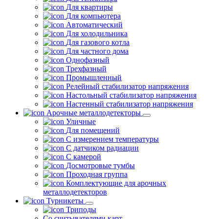
Для квартиры
Для компьютера
Автоматический
Для холодильника
Для газового котла
Для частного дома
Однофазный
Трехфазный
Промышленный
Релейный стабилизатор напряжения
Настольный стабилизатор напряжения
Настенный стабилизатор напряжения
Арочные металлодетекторы
Уличные
Для помещений
С измерением температуры
С датчиком радиации
С камерой
Досмотровые тумбы
Проходная группа
Комплектующие для арочных
металлодетекторов
Турникеты
Триподы
Со считывателями карт