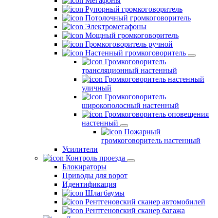
Мегафоны
Рупорный громкоговоритель
Потолочный громкоговоритель
Электромегафоны
Мощный громкоговоритель
Громкоговоритель ручной
Настенный громкоговоритель
Громкоговоритель
трансляционный настенный
Громкоговоритель настенный
уличный
Громкоговоритель
широкополосный настенный
Громкоговоритель оповещения
настенный
Пожарный
громкоговоритель настенный
Усилители
Контроль проезда
Блокираторы
Приводы для ворот
Идентификация
Шлагбаумы
Рентгеновский сканер автомобилей
Рентгеновский сканер багажа