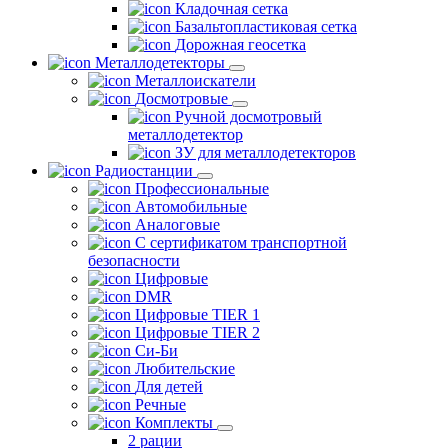
Кладочная сетка
Базальтопластиковая сетка
Дорожная геосетка
Металлодетекторы
Металлоискатели
Досмотровые
Ручной досмотровый
металлодетектор
ЗУ для металлодетекторов
Радиостанции
Профессиональные
Автомобильные
Аналоговые
С сертификатом транспортной
безопасности
Цифровые
DMR
Цифровые TIER 1
Цифровые TIER 2
Си-Би
Любительские
Для детей
Речные
Комплекты
2 рации