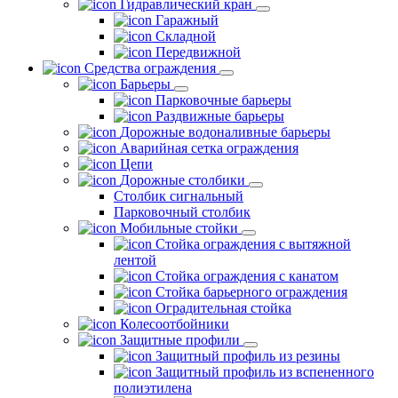
Гидравлический кран
Гаражный
Складной
Передвижной
Средства ограждения
Барьеры
Парковочные барьеры
Раздвижные барьеры
Дорожные водоналивные барьеры
Аварийная сетка ограждения
Цепи
Дорожные столбики
Столбик сигнальный
Парковочный столбик
Мобильные стойки
Стойка ограждения с вытяжной
лентой
Стойка ограждения с канатом
Стойка барьерного ограждения
Оградительная стойка
Колесоотбойники
Защитные профили
Защитный профиль из резины
Защитный профиль из вспененного
полиэтилена