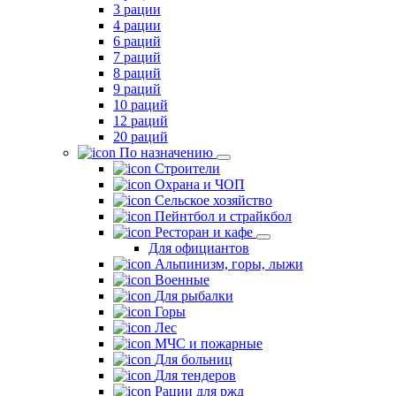
3 рации
4 рации
6 раций
7 раций
8 раций
9 раций
10 раций
12 раций
20 раций
По назначению
Строители
Охрана и ЧОП
Сельское хозяйство
Пейнтбол и страйкбол
Ресторан и кафе
Для официантов
Альпинизм, горы, лыжи
Военные
Для рыбалки
Горы
Лес
МЧС и пожарные
Для больниц
Для тендеров
Рации для ржд