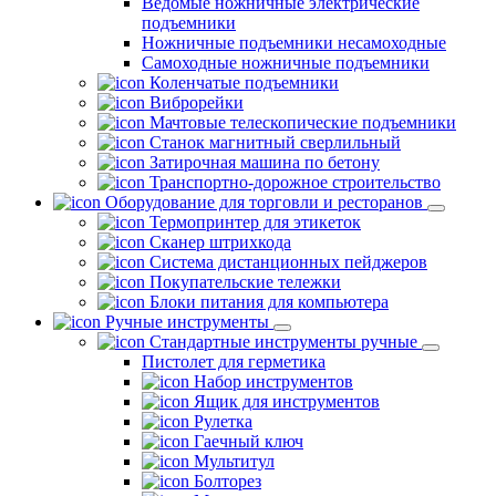
Ведомые ножничные электрические
подъемники
Ножничные подъемники несамоходные
Самоходные ножничные подъемники
Коленчатые подъемники
Виброрейки
Мачтовые телескопические подъемники
Станок магнитный сверлильный
Затирочная машина по бетону
Транспортно-дорожное строительство
Оборудование для торговли и ресторанов
Термопринтер для этикеток
Сканер штрихкода
Система дистанционных пейджеров
Покупательские тележки
Блоки питания для компьютера
Ручные инструменты
Стандартные инструменты ручные
Пистолет для герметика
Набор инструментов
Ящик для инструментов
Рулетка
Гаечный ключ
Мультитул
Болторез