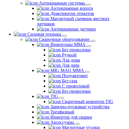
Антикражные системы
Антикражные ворота
Деактиватор этикеток
Магнитный съемник жестких
датчиков
Антикражные датчики
Силовая техника
Сварочные оборудование
Инверторы ММА
Без проволоки
Ручной
Для дома
Для дачи
MIG MAG MMA
Полуавтомат
Без газа
С проволокой
Без проволоки
TIG
Сварочный инвертор TIG
Зарядно-пусковые устройства
Трехфазный
Инвертор для сварки
Аксессуары
Магнитные уголки