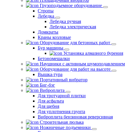
Площадочный вибратор
Грузоподъемное оборудование
Стропы
Лебедка
Лебедка ручная
Лебедка электрическая
Домкраты
Краны козловые
Оборудование для бетонных работ
Бур машины
Установка алмазного бурения
Бетономешалки
Наушники с активным шумоподавлением
Оборудование для работ на высоте
Вышка-тура
Портативный вибратор
Биг-бэг
Виброплита
Для тротуарной плитки
Для асфальта
Для щебня
Для уплотнения грунта
Виброплита бензиновая реверсивная
Строительная люлька
Ножничные подъемники