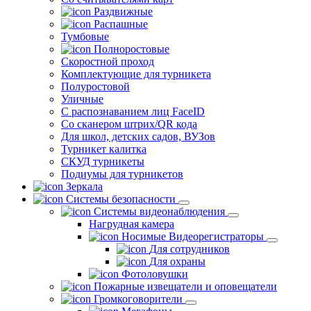
Раздвижные
Распашные
Тумбовые
Полноростовые
Скоростной проход
Комплектующие для турникета
Полуростовой
Уличные
С распознаванием лиц FaceID
Со сканером штрих/QR кода
Для школ, детских садов, ВУЗов
Турникет калитка
СКУД турникеты
Подиумы для турникетов
Зеркала
Системы безопасности
Системы видеонаблюдения
Нагрудная камера
Носимые Видеорегистраторы
Для сотрудников
Для охраны
Фотоловушки
Пожарные извещатели и оповещатели
Громкоговорители