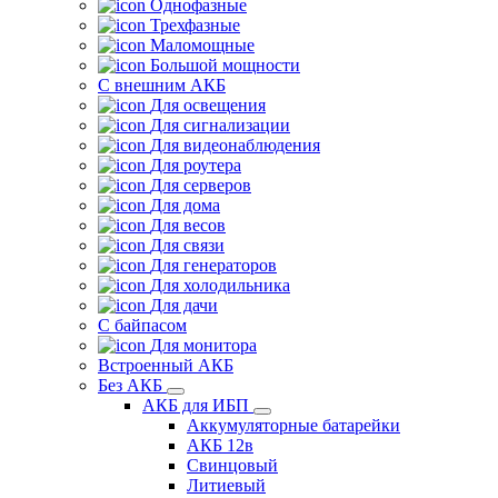
Однофазные
Трехфазные
Маломощные
Большой мощности
С внешним АКБ
Для освещения
Для сигнализации
Для видеонаблюдения
Для роутера
Для серверов
Для дома
Для весов
Для связи
Для генераторов
Для холодильника
Для дачи
С байпасом
Для монитора
Встроенный АКБ
Без АКБ
АКБ для ИБП
Аккумуляторные батарейки
АКБ 12в
Свинцовый
Литиевый