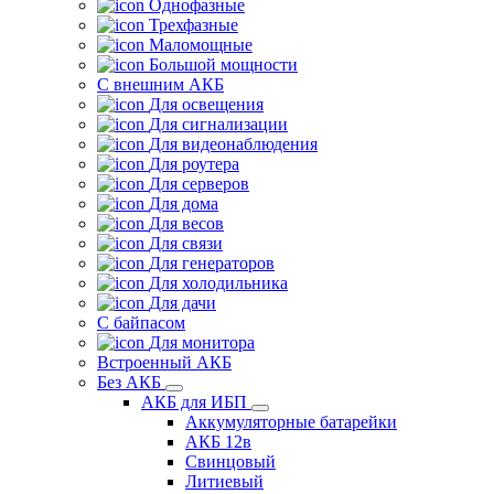
Однофазные
Трехфазные
Маломощные
Большой мощности
С внешним АКБ
Для освещения
Для сигнализации
Для видеонаблюдения
Для роутера
Для серверов
Для дома
Для весов
Для связи
Для генераторов
Для холодильника
Для дачи
С байпасом
Для монитора
Встроенный АКБ
Без АКБ
АКБ для ИБП
Аккумуляторные батарейки
АКБ 12в
Свинцовый
Литиевый