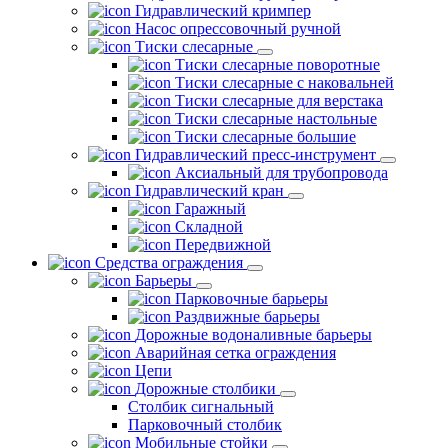
Гидравлический кримпер
Насос опрессовочный ручной
Тиски слесарные
Тиски слесарные поворотные
Тиски слесарные с наковальней
Тиски слесарные для верстака
Тиски слесарные настольные
Тиски слесарные большие
Гидравлический пресс-инструмент
Аксиальный для трубопровода
Гидравлический кран
Гаражный
Складной
Передвижной
Средства ограждения
Барьеры
Парковочные барьеры
Раздвижные барьеры
Дорожные водоналивные барьеры
Аварийная сетка ограждения
Цепи
Дорожные столбики
Столбик сигнальный
Парковочный столбик
Мобильные стойки