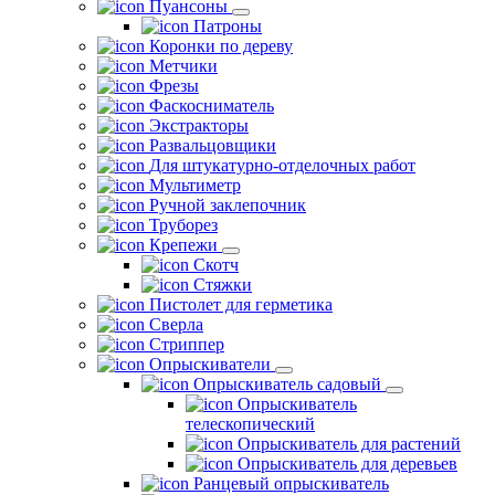
Пуансоны
Патроны
Коронки по дереву
Метчики
Фрезы
Фаскосниматель
Экстракторы
Развальцовщики
Для штукатурно-отделочных работ
Мультиметр
Ручной заклепочник
Труборез
Крепежи
Скотч
Стяжки
Пистолет для герметика
Сверла
Стриппер
Опрыскиватели
Опрыскиватель садовый
Опрыскиватель
телескопический
Опрыскиватель для растений
Опрыскиватель для деревьев
Ранцевый опрыскиватель