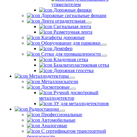
утяжелителем
Дорожные фишки
Дорожные сигнальные фонари
Лента оградительная
Сигнальная лента
Разметочная лента
Катафоты дорожные
Оборудование для парковки
Демпфер
Сетки для промышленности
Кладочная сетка
Базальтопластиковая сетка
Дорожная геосетка
Металлодетекторы
Металлоискатели
Досмотровые
Ручной досмотровый
металлодетектор
ЗУ для металлодетекторов
Радиостанции
Профессиональные
Автомобильные
Аналоговые
С сертификатом транспортной
безопасности