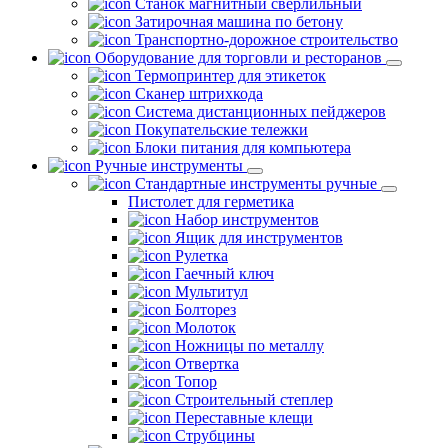
Станок магнитный сверлильный
Затирочная машина по бетону
Транспортно-дорожное строительство
Оборудование для торговли и ресторанов
Термопринтер для этикеток
Сканер штрихкода
Система дистанционных пейджеров
Покупательские тележки
Блоки питания для компьютера
Ручные инструменты
Стандартные инструменты ручные
Пистолет для герметика
Набор инструментов
Ящик для инструментов
Рулетка
Гаечный ключ
Мультитул
Болторез
Молоток
Ножницы по металлу
Отвертка
Топор
Строительный степлер
Переставные клещи
Струбцины