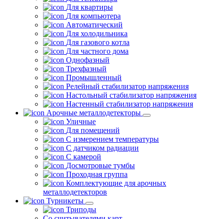
Для квартиры
Для компьютера
Автоматический
Для холодильника
Для газового котла
Для частного дома
Однофазный
Трехфазный
Промышленный
Релейный стабилизатор напряжения
Настольный стабилизатор напряжения
Настенный стабилизатор напряжения
Арочные металлодетекторы
Уличные
Для помещений
С измерением температуры
С датчиком радиации
С камерой
Досмотровые тумбы
Проходная группа
Комплектующие для арочных
металлодетекторов
Турникеты
Триподы
Со считывателями карт