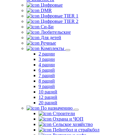
Цифровые
DMR
Цифровые TIER 1
Цифровые TIER 2
Си-Би
Любительские
Для детей
Речные
Комплекты
2 рации
3 рации
4 рации
6 раций
7 раций
8 раций
9 раций
10 раций
12 раций
20 раций
По назначению
Строители
Охрана и ЧОП
Сельское хозяйство
Пейнтбол и страйкбол