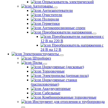
Опрыскиватель электрический
Автотовары
Антизапотеватели
Очистители
Полироли
Герметики
Антикоррозионные спреи
Преобразователи напряжения
Преобразователи напряжения с
12 В на 220 В
Преобразователь напряжения с
24 В на 12 В
Электроинструменты
Штроборез
Пилы
Циркулярные (дисковые)
Торцовочные
Электропилы (цепная пила)
Циркулярные станки
(распиловочные)
Аккумуляторные
Сабельные
Комбинированные торцовочные
Инструмент для отопления и трубопровода