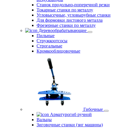
Станок продольно-поперечной резки
Токарные станки по металлу
Угловысечные, угловырубные станки
Для формовки листового металла
Фрезерные станки по металлу
Деревообрабатывающие
Пильные
Стружкоотсосы
Строгальные
Кромкооблицовочные
Гибочные
Арматурогиб ручной
Вальцы
Зиговочные станки (зиг машины)