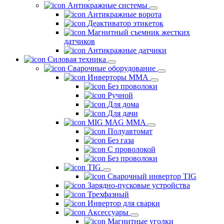
Антикражные системы
Антикражные ворота
Деактиватор этикеток
Магнитный съемник жестких
датчиков
Антикражные датчики
Силовая техника
Сварочные оборудование
Инверторы ММА
Без проволоки
Ручной
Для дома
Для дачи
MIG MAG MMA
Полуавтомат
Без газа
С проволокой
Без проволоки
TIG
Сварочный инвертор TIG
Зарядно-пусковые устройства
Трехфазный
Инвертор для сварки
Аксессуары
Магнитные уголки