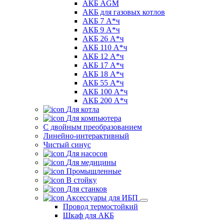
АКБ AGM
АКБ для газовых котлов
АКБ 7 А*ч
АКБ 9 А*ч
АКБ 26 А*ч
АКБ 110 А*ч
АКБ 12 А*ч
АКБ 17 А*ч
АКБ 18 А*ч
АКБ 55 А*ч
АКБ 100 А*ч
АКБ 200 А*ч
Для котла
Для компьютера
C двойным преобразованием
Линейно-интерактивный
Чистый синус
Для насосов
Для медицины
Промышленные
В стойку
Для станков
Аксессуары для ИБП
Провод термостойкий
Шкаф для АКБ