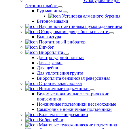
Оборудование для
бетонных работ
Бур машины
Установка алмазного бурения
Бетономешалки
Наушники с активным шумоподавлением
Оборудование для работ на высоте
Вышка-тура
Портативный вибратор
Биг-бэг
Виброплита
Для тротуарной плитки
Для асфальта
Для щебня
Для уплотнения грунта
Виброплита бензиновая реверсивная
Строительная люлька
Ножничные подъемники
Ведомые ножничные электрические
подъемники
Ножничные подъемники несамоходные
Самоходные ножничные подъемники
Коленчатые подъемники
Виброрейки
Мачтовые телескопические подъемники