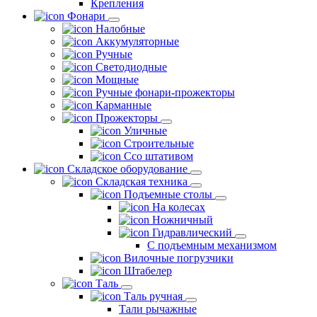
Крепления
Фонари
Налобные
Аккумуляторные
Ручные
Светодиодные
Мощные
Ручные фонари-прожекторы
Карманные
Прожекторы
Уличные
Строительные
Ссо штативом
Складское оборудование
Складская техника
Подъемные столы
На колесах
Ножничный
Гидравлический
С подъемным механизмом
Вилочные погрузчики
Штабелер
Таль
Таль ручная
Тали рычажные