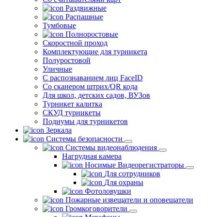
Раздвижные
Распашные
Тумбовые
Полноростовые
Скоростной проход
Комплектующие для турникета
Полуростовой
Уличные
С распознаванием лиц FaceID
Со сканером штрих/QR кода
Для школ, детских садов, ВУЗов
Турникет калитка
СКУД турникеты
Подиумы для турникетов
Зеркала
Системы безопасности
Системы видеонаблюдения
Нагрудная камера
Носимые Видеорегистраторы
Для сотрудников
Для охраны
Фотоловушки
Пожарные извещатели и оповещатели
Громкоговорители