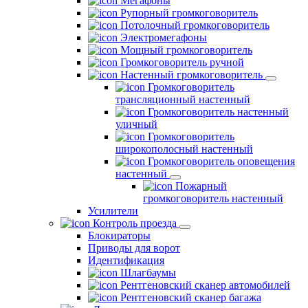
Мегафоны
Рупорный громкоговоритель
Потолочный громкоговоритель
Электромегафоны
Мощный громкоговоритель
Громкоговоритель ручной
Настенный громкоговоритель
Громкоговоритель
трансляционный настенный
Громкоговоритель настенный
уличный
Громкоговоритель
широкополосный настенный
Громкоговоритель оповещения
настенный
Пожарный
громкоговоритель настенный
Усилители
Контроль проезда
Блокираторы
Приводы для ворот
Идентификация
Шлагбаумы
Рентгеновский сканер автомобилей
Рентгеновский сканер багажа