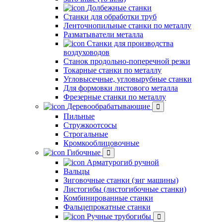
Долбежные станки
Станки для обработки труб
Ленточнопильные станки по металлу
Разматыватели металла
Станки для производства
воздуховодов
Станок продольно-поперечной резки
Токарные станки по металлу
Угловысечные, угловырубные станки
Для формовки листового металла
Фрезерные станки по металлу
Деревообрабатывающие
Пильные
Стружкоотсосы
Строгальные
Кромкооблицовочные
Гибочные
Арматурогиб ручной
Вальцы
Зиговочные станки (зиг машины)
Листогибы (листогибочные станки)
Комбинированные станки
Фальцепрокатные станки
Ручные трубогибы