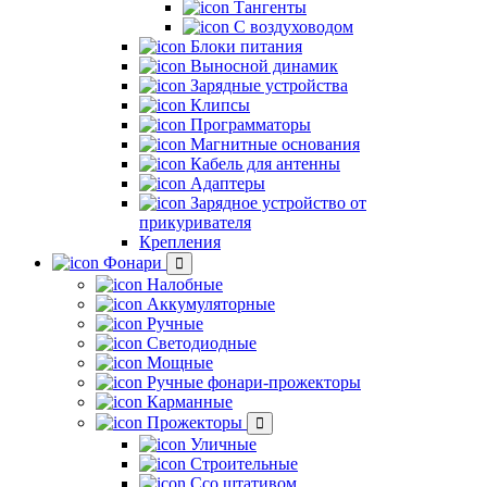
Тангенты
С воздуховодом
Блоки питания
Выносной динамик
Зарядные устройства
Клипсы
Программаторы
Магнитные основания
Кабель для антенны
Адаптеры
Зарядное устройство от
прикуривателя
Крепления
Фонари
Налобные
Аккумуляторные
Ручные
Светодиодные
Мощные
Ручные фонари-прожекторы
Карманные
Прожекторы
Уличные
Строительные
Ссо штативом