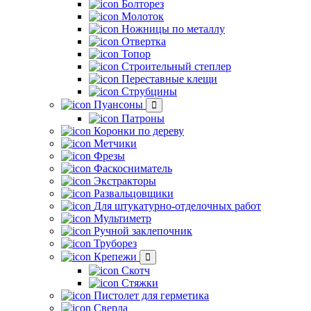
Болторез
Молоток
Ножницы по металлу
Отвертка
Топор
Строительный степлер
Переставные клещи
Струбцины
Пуансоны
Патроны
Коронки по дереву
Метчики
Фрезы
Фаскосниматель
Экстракторы
Развальцовщики
Для штукатурно-отделочных работ
Мультиметр
Ручной заклепочник
Труборез
Крепежи
Скотч
Стяжки
Пистолет для герметика
Сверла