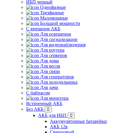
ИБП черный
Однофазные
Трехфазные
Маломощные
Большой мощности
С внешним АКБ
Для освещения
Для сигнализации
Для видеонаблюдения
Для роутера
Для серверов
Для дома
Для весов
Для связи
Для генераторов
Для холодильника
Для дачи
С байпасом
Для монитора
Встроенный АКБ
Без АКБ
АКБ для ИБП
Аккумуляторные батарейки
АКБ 12в
Свинцовый