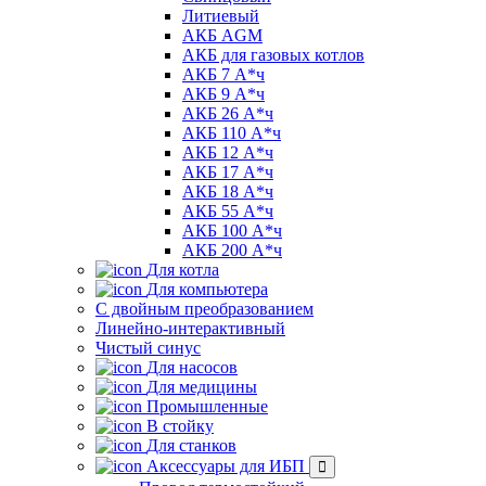
Литиевый
АКБ AGM
АКБ для газовых котлов
АКБ 7 А*ч
АКБ 9 А*ч
АКБ 26 А*ч
АКБ 110 А*ч
АКБ 12 А*ч
АКБ 17 А*ч
АКБ 18 А*ч
АКБ 55 А*ч
АКБ 100 А*ч
АКБ 200 А*ч
Для котла
Для компьютера
C двойным преобразованием
Линейно-интерактивный
Чистый синус
Для насосов
Для медицины
Промышленные
В стойку
Для станков
Аксессуары для ИБП