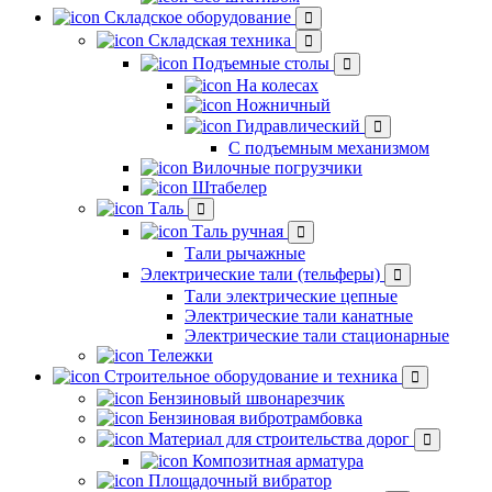
Складское оборудование
Складская техника
Подъемные столы
На колесах
Ножничный
Гидравлический
С подъемным механизмом
Вилочные погрузчики
Штабелер
Таль
Таль ручная
Тали рычажные
Электрические тали (тельферы)
Тали электрические цепные
Электрические тали канатные
Электрические тали стационарные
Тележки
Строительное оборудование и техника
Бензиновый швонарезчик
Бензиновая вибротрамбовка
Материал для строительства дорог
Композитная арматура
Площадочный вибратор