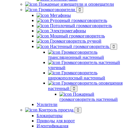
Пожарные извещатели и оповещатели
Громкоговорители
Мегафоны
Рупорный громкоговоритель
Потолочный громкоговоритель
Электромегафоны
Мощный громкоговоритель
Громкоговоритель ручной
Настенный громкоговоритель
Громкоговоритель
трансляционный настенный
Громкоговоритель настенный
уличный
Громкоговоритель
широкополосный настенный
Громкоговоритель оповещения
настенный
Пожарный
громкоговоритель настенный
Усилители
Контроль проезда
Блокираторы
Приводы для ворот
Идентификация