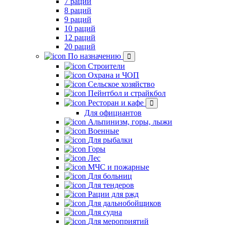
7 раций
8 раций
9 раций
10 раций
12 раций
20 раций
По назначению
Строители
Охрана и ЧОП
Сельское хозяйство
Пейнтбол и страйкбол
Ресторан и кафе
Для официантов
Альпинизм, горы, лыжи
Военные
Для рыбалки
Горы
Лес
МЧС и пожарные
Для больниц
Для тендеров
Рации для ржд
Для дальнобойщиков
Для судна
Для мероприятий