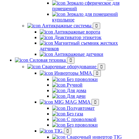
Зеркало сферическое для
помещений
Зеркало для помещений
купольное
Антикражные системы
Антикражные ворота
Деактиватор этикеток
Магнитный съемник жестких
датчиков
Антикражные датчики
Силовая техника
Сварочные оборудование
Инверторы ММА
Без проволоки
Ручной
Для дома
Для дачи
MIG MAG MMA
Полуавтомат
Без газа
С проволокой
Без проволоки
TIG
Сварочный инвертор TIG