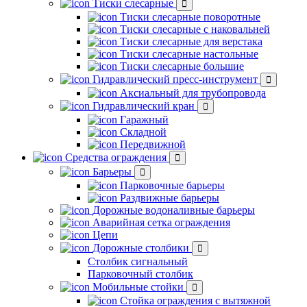
Тиски слесарные
Тиски слесарные поворотные
Тиски слесарные с наковальней
Тиски слесарные для верстака
Тиски слесарные настольные
Тиски слесарные большие
Гидравлический пресс-инструмент
Аксиальный для трубопровода
Гидравлический кран
Гаражный
Складной
Передвижной
Средства ограждения
Барьеры
Парковочные барьеры
Раздвижные барьеры
Дорожные водоналивные барьеры
Аварийная сетка ограждения
Цепи
Дорожные столбики
Столбик сигнальный
Парковочный столбик
Мобильные стойки
Стойка ограждения с вытяжной