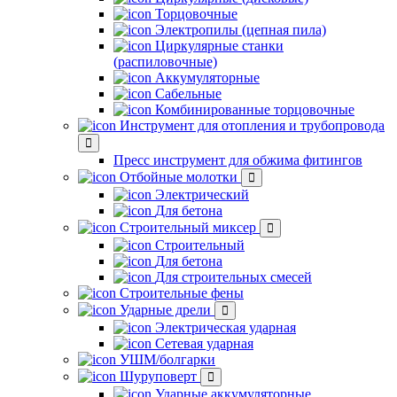
Торцовочные
Электропилы (цепная пила)
Циркулярные станки
(распиловочные)
Аккумуляторные
Сабельные
Комбинированные торцовочные
Инструмент для отопления и трубопровода
Пресс инструмент для обжима фитингов
Отбойные молотки
Электрический
Для бетона
Строительный миксер
Строительный
Для бетона
Для строительных смесей
Строительные фены
Ударные дрели
Электрическая ударная
Сетевая ударная
УШМ/болгарки
Шуруповерт
Ударные аккумуляторные