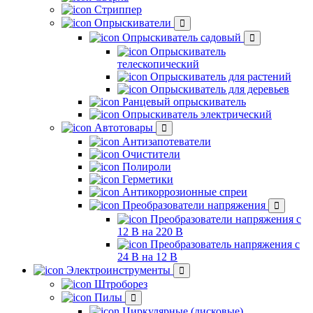
Стриппер
Опрыскиватели
Опрыскиватель садовый
Опрыскиватель
телескопический
Опрыскиватель для растений
Опрыскиватель для деревьев
Ранцевый опрыскиватель
Опрыскиватель электрический
Автотовары
Антизапотеватели
Очистители
Полироли
Герметики
Антикоррозионные спреи
Преобразователи напряжения
Преобразователи напряжения с
12 В на 220 В
Преобразователь напряжения с
24 В на 12 В
Электроинструменты
Штроборез
Пилы
Циркулярные (дисковые)