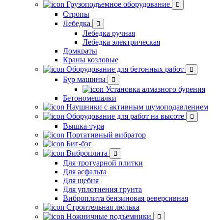
Грузоподъемное оборудование
Стропы
Лебедка
Лебедка ручная
Лебедка электрическая
Домкраты
Краны козловые
Оборудование для бетонных работ
Бур машины
Установка алмазного бурения
Бетономешалки
Наушники с активным шумоподавлением
Оборудование для работ на высоте
Вышка-тура
Портативный вибратор
Биг-бэг
Виброплита
Для тротуарной плитки
Для асфальта
Для щебня
Для уплотнения грунта
Виброплита бензиновая реверсивная
Строительная люлька
Ножничные подъемники