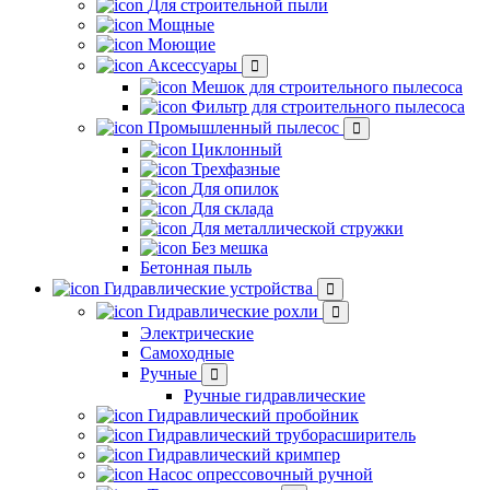
Для строительной пыли
Мощные
Моющие
Аксессуары
Мешок для строительного пылесоса
Фильтр для строительного пылесоса
Промышленный пылесос
Циклонный
Трехфазные
Для опилок
Для склада
Для металлической стружки
Без мешка
Бетонная пыль
Гидравлические устройства
Гидравлические рохли
Электрические
Самоходные
Ручные
Ручные гидравлические
Гидравлический пробойник
Гидравлический труборасширитель
Гидравлический кримпер
Насос опрессовочный ручной