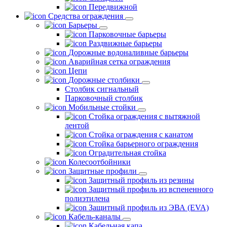
Передвижной
Средства ограждения
Барьеры
Парковочные барьеры
Раздвижные барьеры
Дорожные водоналивные барьеры
Аварийная сетка ограждения
Цепи
Дорожные столбики
Столбик сигнальный
Парковочный столбик
Мобильные стойки
Стойка ограждения с вытяжной
лентой
Стойка ограждения с канатом
Стойка барьерного ограждения
Оградительная стойка
Колесоотбойники
Защитные профили
Защитный профиль из резины
Защитный профиль из вспененного
полиэтилена
Защитный профиль из ЭВА (EVA)
Кабель-каналы
Кабельная капа