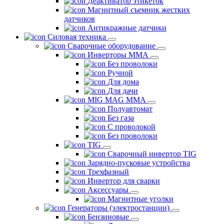
Деактиватор этикеток
Магнитный съемник жестких
датчиков
Антикражные датчики
Силовая техника
Сварочные оборудование
Инверторы ММА
Без проволоки
Ручной
Для дома
Для дачи
MIG MAG MMA
Полуавтомат
Без газа
С проволокой
Без проволоки
TIG
Сварочный инвертор TIG
Зарядно-пусковые устройства
Трехфазный
Инвертор для сварки
Аксессуары
Магнитные уголки
Генераторы (электростанции)
Бензиновые