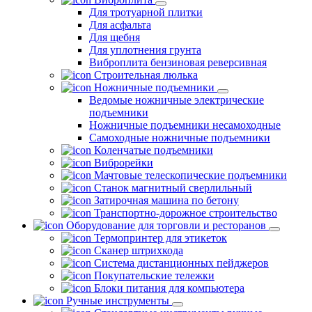
Для тротуарной плитки
Для асфальта
Для щебня
Для уплотнения грунта
Виброплита бензиновая реверсивная
Строительная люлька
Ножничные подъемники
Ведомые ножничные электрические
подъемники
Ножничные подъемники несамоходные
Самоходные ножничные подъемники
Коленчатые подъемники
Виброрейки
Мачтовые телескопические подъемники
Станок магнитный сверлильный
Затирочная машина по бетону
Транспортно-дорожное строительство
Оборудование для торговли и ресторанов
Термопринтер для этикеток
Сканер штрихкода
Система дистанционных пейджеров
Покупательские тележки
Блоки питания для компьютера
Ручные инструменты