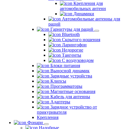
Крепления для
автомобильных антенн
Динамики
Автомобильные антенны для
раций
Гарнитуры для раций
Bluetooth
Скрытого ношения
Ларингофон
Недорогие
Тангенты
С воздуховодом
Блоки питания
Выносной динамик
Зарядные устройства
Клипсы
Программаторы
Магнитные основания
Кабель для антенны
Адаптеры
Зарядное устройство от
прикуривателя
Крепления
Фонари
Налобные