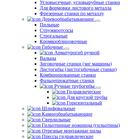
Угловысечные, угловырубные станки
Для формовки листового металла
Фрезерные станки по металлу
Деревообрабатывающие
Пильные
Стружкоотсосы
Строгальные
Кромкооблицовочные
Гибочные
Арматурогиб ручной
Вальцы
Зиговочные станки (зиг машины)
Листогибы (листогибочные станки)
Комбинированные станки
Фальцепрокатные станки
Ручные трубогибы
Гидравлические
Для круглой трубы
Горизонтальный
Шлифовальные
Камнеобрабатывающие
Сверлильные
Гильотинные ножницы (гильотины)
Отрезные монтажные пилы
Прессы гидравлические