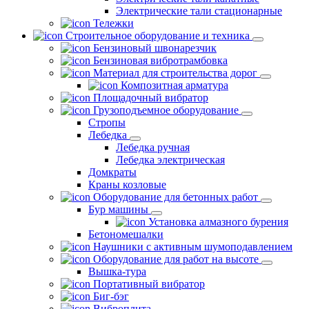
Электрические тали стационарные
Тележки
Строительное оборудование и техника
Бензиновый швонарезчик
Бензиновая вибротрамбовка
Материал для строительства дорог
Композитная арматура
Площадочный вибратор
Грузоподъемное оборудование
Стропы
Лебедка
Лебедка ручная
Лебедка электрическая
Домкраты
Краны козловые
Оборудование для бетонных работ
Бур машины
Установка алмазного бурения
Бетономешалки
Наушники с активным шумоподавлением
Оборудование для работ на высоте
Вышка-тура
Портативный вибратор
Биг-бэг
Виброплита