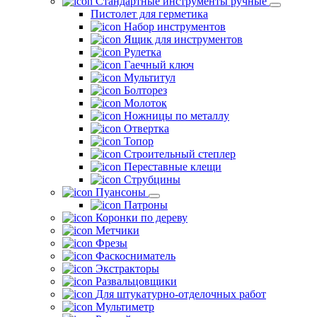
Стандартные инструменты ручные
Пистолет для герметика
Набор инструментов
Ящик для инструментов
Рулетка
Гаечный ключ
Мультитул
Болторез
Молоток
Ножницы по металлу
Отвертка
Топор
Строительный степлер
Переставные клещи
Струбцины
Пуансоны
Патроны
Коронки по дереву
Метчики
Фрезы
Фаскосниматель
Экстракторы
Развальцовщики
Для штукатурно-отделочных работ
Мультиметр