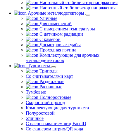
Настольный стабилизатор напряжения
Настенный стабилизатор напряжения
Арочные металлодетекторы
Уличные
Для помещений
С измерением температуры
С датчиком радиации
С камерой
Досмотровые тумбы
Проходная группа
Комплектующие для арочных
металлодетекторов
Турникеты
Триподы
Со считывателями карт
Раздвижные
Распашные
Тумбовые
Полноростовые
Скоростной проход
Комплектующие для турникета
Полуростовой
Уличные
С распознаванием лиц FaceID
Со сканером штрих/QR кода