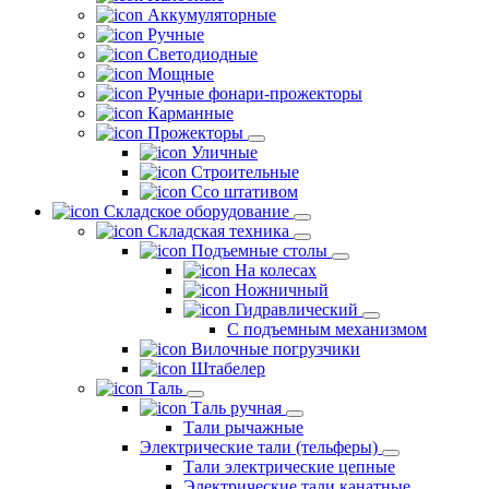
Аккумуляторные
Ручные
Светодиодные
Мощные
Ручные фонари-прожекторы
Карманные
Прожекторы
Уличные
Строительные
Ссо штативом
Складское оборудование
Складская техника
Подъемные столы
На колесах
Ножничный
Гидравлический
С подъемным механизмом
Вилочные погрузчики
Штабелер
Таль
Таль ручная
Тали рычажные
Электрические тали (тельферы)
Тали электрические цепные
Электрические тали канатные