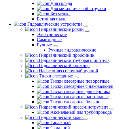
Для склада
Для металлической стружки
Без мешка
Бетонная пыль
Гидравлические устройства
Гидравлические рохли
Электрические
Самоходные
Ручные
Ручные гидравлические
Гидравлический пробойник
Гидравлический труборасширитель
Гидравлический кримпер
Насос опрессовочный ручной
Тиски слесарные
Тиски слесарные поворотные
Тиски слесарные с наковальней
Тиски слесарные для верстака
Тиски слесарные настольные
Тиски слесарные большие
Гидравлический пресс-инструмент
Аксиальный для трубопровода
Гидравлический кран
Гаражный
Складной