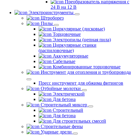
Преобразователь напряжения с
24 В на 12 В
Электроинструменты
Штроборез
Пилы
Циркулярные (дисковые)
Торцовочные
Электропилы (цепная пила)
Циркулярные станки
(распиловочные)
Аккумуляторные
Сабельные
Комбинированные торцовочные
Инструмент для отопления и трубопровода
Пресс инструмент для обжима фитингов
Отбойные молотки
Электрический
Для бетона
Строительный миксер
Строительный
Для бетона
Для строительных смесей
Строительные фены
Ударные дрели