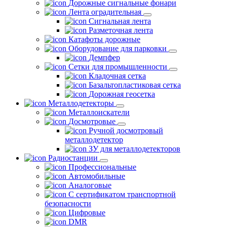
Дорожные сигнальные фонари
Лента оградительная
Сигнальная лента
Разметочная лента
Катафоты дорожные
Оборудование для парковки
Демпфер
Сетки для промышленности
Кладочная сетка
Базальтопластиковая сетка
Дорожная геосетка
Металлодетекторы
Металлоискатели
Досмотровые
Ручной досмотровый
металлодетектор
ЗУ для металлодетекторов
Радиостанции
Профессиональные
Автомобильные
Аналоговые
С сертификатом транспортной
безопасности
Цифровые
DMR