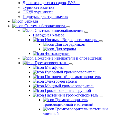
Для школ, детских садов, ВУЗов
Турникет калитка
СКУД турникеты
Подиумы для турникетов
Зеркала
Системы безопасности
Системы видеонаблюдения
Нагрудная камера
Носимые Видеорегистраторы
Для сотрудников
Для охраны
Фотоловушки
Пожарные извещатели и оповещатели
Громкоговорители
Мегафоны
Рупорный громкоговоритель
Потолочный громкоговоритель
Электромегафоны
Мощный громкоговоритель
Громкоговоритель ручной
Настенный громкоговоритель
Громкоговоритель
трансляционный настенный
Громкоговоритель настенный
уличный