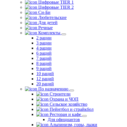
Цифровые TIER 1
Цифровые TIER 2
Си-Би
Любительские
Для детей
Речные
Комплекты
2 рации
3 рации
4 рации
6 раций
7 раций
8 раций
9 раций
10 раций
12 раций
20 раций
По назначению
Строители
Охрана и ЧОП
Сельское хозяйство
Пейнтбол и страйкбол
Ресторан и кафе
Для официантов
Альпинизм, горы, лыжи