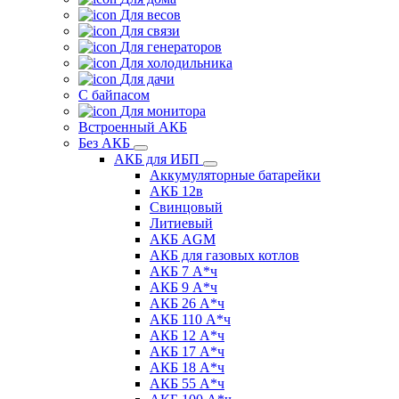
Для весов
Для связи
Для генераторов
Для холодильника
Для дачи
С байпасом
Для монитора
Встроенный АКБ
Без АКБ
АКБ для ИБП
Аккумуляторные батарейки
АКБ 12в
Свинцовый
Литиевый
АКБ AGM
АКБ для газовых котлов
АКБ 7 А*ч
АКБ 9 А*ч
АКБ 26 А*ч
АКБ 110 А*ч
АКБ 12 А*ч
АКБ 17 А*ч
АКБ 18 А*ч
АКБ 55 А*ч