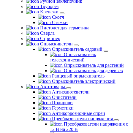
Ручной заклепочник
Труборез
Крепежи
Скотч
Стяжки
Пистолет для герметика
Сверла
Стриппер
Опрыскиватели
Опрыскиватель садовый
Опрыскиватель
телескопический
Опрыскиватель для растений
Опрыскиватель для деревьев
Ранцевый опрыскиватель
Опрыскиватель электрический
Автотовары
Антизапотеватели
Очистители
Полироли
Герметики
Антикоррозионные спреи
Преобразователи напряжения
Преобразователи напряжения с
12 В на 220 В