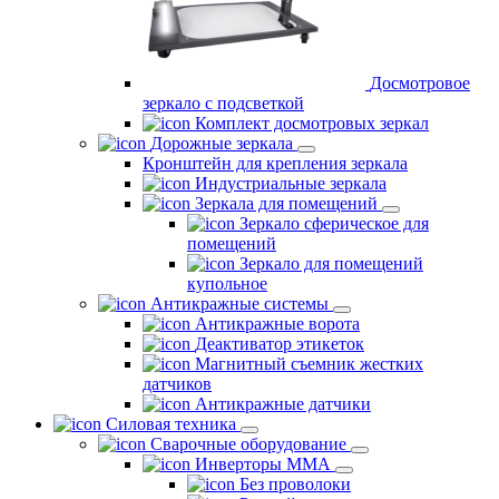
Досмотровое
зеркало с подсветкой
Комплект досмотровых зеркал
Дорожные зеркала
Кронштейн для крепления зеркала
Индустриальные зеркала
Зеркала для помещений
Зеркало сферическое для
помещений
Зеркало для помещений
купольное
Антикражные системы
Антикражные ворота
Деактиватор этикеток
Магнитный съемник жестких
датчиков
Антикражные датчики
Силовая техника
Сварочные оборудование
Инверторы ММА
Без проволоки