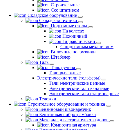
Строительные
Ссо штативом
Складское оборудование
Складская техника
Подъемные столы
На колесах
Ножничный
Гидравлический
С подъемным механизмом
Вилочные погрузчики
Штабелер
Таль
Таль ручная
Тали рычажные
Электрические тали (тельферы)
Тали электрические цепные
Электрические тали канатные
Электрические тали стационарные
Тележки
Строительное оборудование и техника
Бензиновый швонарезчик
Бензиновая вибротрамбовка
Материал для строительства дорог
Композитная арматура