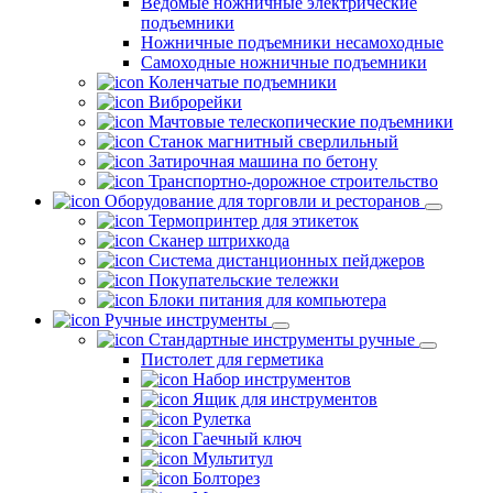
Ведомые ножничные электрические
подъемники
Ножничные подъемники несамоходные
Самоходные ножничные подъемники
Коленчатые подъемники
Виброрейки
Мачтовые телескопические подъемники
Станок магнитный сверлильный
Затирочная машина по бетону
Транспортно-дорожное строительство
Оборудование для торговли и ресторанов
Термопринтер для этикеток
Сканер штрихкода
Система дистанционных пейджеров
Покупательские тележки
Блоки питания для компьютера
Ручные инструменты
Стандартные инструменты ручные
Пистолет для герметика
Набор инструментов
Ящик для инструментов
Рулетка
Гаечный ключ
Мультитул
Болторез