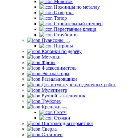
Молоток
Ножницы по металлу
Отвертка
Топор
Строительный степлер
Переставные клещи
Струбцины
Пуансоны
Патроны
Коронки по дереву
Метчики
Фрезы
Фаскосниматель
Экстракторы
Развальцовщики
Для штукатурно-отделочных работ
Мультиметр
Ручной заклепочник
Труборез
Крепежи
Скотч
Стяжки
Пистолет для герметика
Сверла
Стриппер