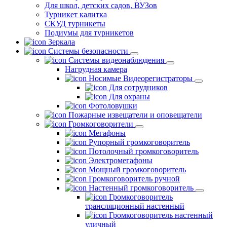
Для школ, детских садов, ВУЗов
Турникет калитка
СКУД турникеты
Подиумы для турникетов
Зеркала
Системы безопасности
Системы видеонаблюдения
Нагрудная камера
Носимые Видеорегистраторы
Для сотрудников
Для охраны
Фотоловушки
Пожарные извещатели и оповещатели
Громкоговорители
Мегафоны
Рупорный громкоговоритель
Потолочный громкоговоритель
Электромегафоны
Мощный громкоговоритель
Громкоговоритель ручной
Настенный громкоговоритель
Громкоговоритель
трансляционный настенный
Громкоговоритель настенный
уличный