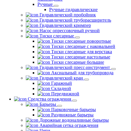
Ручные
Ручные гидравлические
Гидравлический пробойник
Гидравлический труборасширитель
Гидравлический кримпер
Насос опрессовочный ручной
Тиски слесарные
Тиски слесарные поворотные
Тиски слесарные с наковальней
Тиски слесарные для верстака
Тиски слесарные настольные
Тиски слесарные большие
Гидравлический пресс-инструмент
Аксиальный для трубопровода
Гидравлический кран
Гаражный
Складной
Передвижной
Средства ограждения
Барьеры
Парковочные барьеры
Раздвижные барьеры
Дорожные водоналивные барьеры
Аварийная сетка ограждения
Цепи