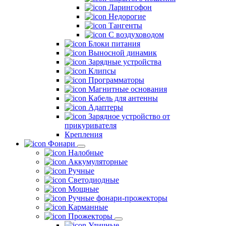
Ларингофон
Недорогие
Тангенты
С воздуховодом
Блоки питания
Выносной динамик
Зарядные устройства
Клипсы
Программаторы
Магнитные основания
Кабель для антенны
Адаптеры
Зарядное устройство от
прикуривателя
Крепления
Фонари
Налобные
Аккумуляторные
Ручные
Светодиодные
Мощные
Ручные фонари-прожекторы
Карманные
Прожекторы
Уличные