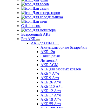
Для весов
Для связи
Для генераторов
Для холодильника
Для дачи
С байпасом
Для монитора
Встроенный АКБ
Без АКБ
АКБ для ИБП
Аккумуляторные батарейки
АКБ 12в
Свинцовый
Литиевый
АКБ AGM
АКБ для газовых котлов
АКБ 7 А*ч
АКБ 9 А*ч
АКБ 26 А*ч
АКБ 110 А*ч
АКБ 12 А*ч
АКБ 17 А*ч
АКБ 18 А*ч
АКБ 55 А*ч