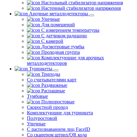
Настольный стабилизатор напряжения
Настенный стабилизатор напряжения
Арочные металлодетекторы
Уличные
Для помещений
С измерением температуры
С датчиком радиации
С камерой
Досмотровые тумбы
Проходная группа
Комплектующие для арочных
металлодетекторов
Турникеты
Триподы
Со считывателями карт
Раздвижные
Распашные
Тумбовые
Полноростовые
Скоростной проход
Комплектующие для турникета
Полуростовой
Уличные
С распознаванием лиц FaceID
Со сканером штрих/QR кода