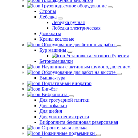
Площадочный вибратор
Грузоподъемное оборудование
Стропы
Лебедка
Лебедка ручная
Лебедка электрическая
Домкраты
Краны козловые
Оборудование для бетонных работ
Бур машины
Установка алмазного бурения
Бетономешалки
Наушники с активным шумоподавлением
Оборудование для работ на высоте
Вышка-тура
Портативный вибратор
Биг-бэг
Виброплита
Для тротуарной плитки
Для асфальта
Для щебня
Для уплотнения грунта
Виброплита бензиновая реверсивная
Строительная люлька
Ножничные подъемники