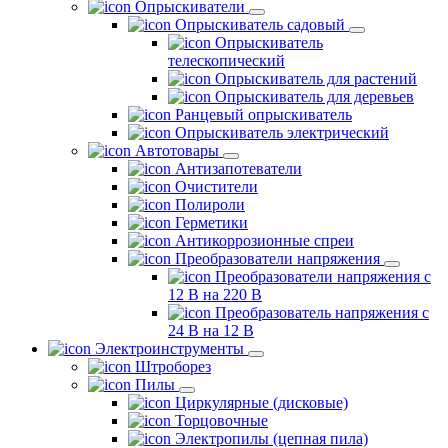
Опрыскиватели
Опрыскиватель садовый
Опрыскиватель
телескопический
Опрыскиватель для растений
Опрыскиватель для деревьев
Ранцевый опрыскиватель
Опрыскиватель электрический
Автотовары
Антизапотеватели
Очистители
Полироли
Герметики
Антикоррозионные спреи
Преобразователи напряжения
Преобразователи напряжения с
12 В на 220 В
Преобразователь напряжения с
24 В на 12 В
Электроинструменты
Штроборез
Пилы
Циркулярные (дисковые)
Торцовочные
Электропилы (цепная пила)