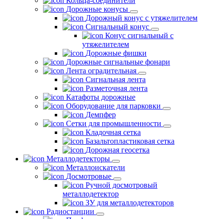
Кольца-соединители
Дорожные конусы
Дорожный конус с утяжелителем
Сигнальный конус
Конус сигнальный с
утяжелителем
Дорожные фишки
Дорожные сигнальные фонари
Лента оградительная
Сигнальная лента
Разметочная лента
Катафоты дорожные
Оборудование для парковки
Демпфер
Сетки для промышленности
Кладочная сетка
Базальтопластиковая сетка
Дорожная геосетка
Металлодетекторы
Металлоискатели
Досмотровые
Ручной досмотровый
металлодетектор
ЗУ для металлодетекторов
Радиостанции