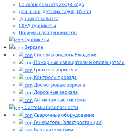
Со сканером штрих/QR кода
Для школ, детских садов, ВУЗов
Турникет калитка
СКУД турникеты
Подиумы для турникетов
Турникеты
Зеркала
Системы видеонаблюдения
Пожарные извещатели и оповещатели
Громкоговорители
Контроль проезда
Досмотровые зеркала
Дорожные зеркала
Антикражные системы
Системы безопасности
Сварочные оборудование
Генераторы (электростанции)
Блок автоматики