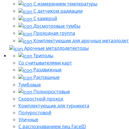
С измерением температуры
С датчиком радиации
С камерой
Досмотровые тумбы
Проходная группа
Комплектующие для арочных металлодет
Арочные металлодетекторы
Триподы
Со считывателями карт
Раздвижные
Распашные
Тумбовые
Полноростовые
Скоростной проход
Комплектующие для турникета
Полуростовой
Уличные
С распознаванием лиц FaceID