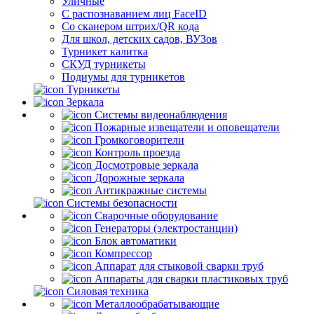
Уличные
С распознаванием лиц FaceID
Со сканером штрих/QR кода
Для школ, детских садов, ВУЗов
Турникет калитка
СКУД турникеты
Подиумы для турникетов
Турникеты
Зеркала
Системы видеонаблюдения
Пожарные извещатели и оповещатели
Громкоговорители
Контроль проезда
Досмотровые зеркала
Дорожные зеркала
Антикражные системы
Системы безопасности
Сварочные оборудование
Генераторы (электростанции)
Блок автоматики
Компрессор
Аппарат для стыковой сварки труб
Аппараты для сварки пластиковых труб
Силовая техника
Металлообрабатывающие