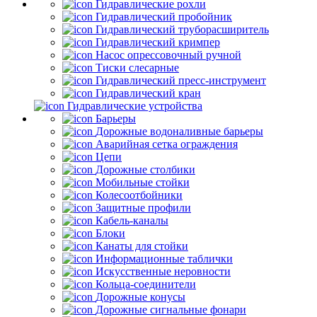
Гидравлические рохли
Гидравлический пробойник
Гидравлический труборасширитель
Гидравлический кримпер
Насос опрессовочный ручной
Тиски слесарные
Гидравлический пресс-инструмент
Гидравлический кран
Гидравлические устройства
Барьеры
Дорожные водоналивные барьеры
Аварийная сетка ограждения
Цепи
Дорожные столбики
Мобильные стойки
Колесоотбойники
Защитные профили
Кабель-каналы
Блоки
Канаты для стойки
Информационные таблички
Искусственные неровности
Кольца-соединители
Дорожные конусы
Дорожные сигнальные фонари