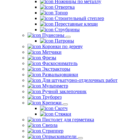
Ножницы по металлу
Отвертка
Топор
Строительный степлер
Переставные клещи
Струбцины
Пуансоны
Патроны
Коронки по дереву
Метчики
Фрезы
Фаскосниматель
Экстракторы
Развальцовщики
Для штукатурно-отделочных работ
Мультиметр
Ручной заклепочник
Труборез
Крепежи
Скотч
Стяжки
Пистолет для герметика
Сверла
Стриппер
Опрыскиватели