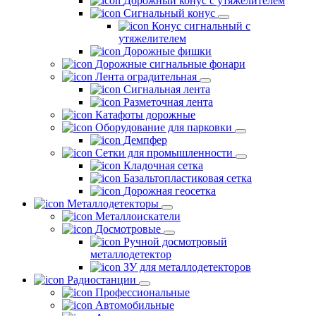
Дорожный конус с утяжелителем
Сигнальный конус
Конус сигнальный с
утяжелителем
Дорожные фишки
Дорожные сигнальные фонари
Лента оградительная
Сигнальная лента
Разметочная лента
Катафоты дорожные
Оборудование для парковки
Демпфер
Сетки для промышленности
Кладочная сетка
Базальтопластиковая сетка
Дорожная геосетка
Металлодетекторы
Металлоискатели
Досмотровые
Ручной досмотровый
металлодетектор
ЗУ для металлодетекторов
Радиостанции
Профессиональные
Автомобильные