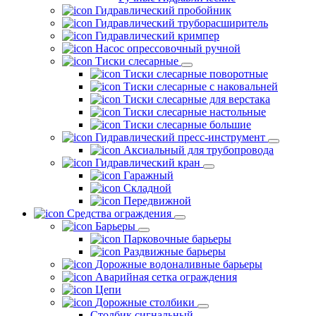
Гидравлический пробойник
Гидравлический труборасширитель
Гидравлический кримпер
Насос опрессовочный ручной
Тиски слесарные
Тиски слесарные поворотные
Тиски слесарные с наковальней
Тиски слесарные для верстака
Тиски слесарные настольные
Тиски слесарные большие
Гидравлический пресс-инструмент
Аксиальный для трубопровода
Гидравлический кран
Гаражный
Складной
Передвижной
Средства ограждения
Барьеры
Парковочные барьеры
Раздвижные барьеры
Дорожные водоналивные барьеры
Аварийная сетка ограждения
Цепи
Дорожные столбики
Столбик сигнальный