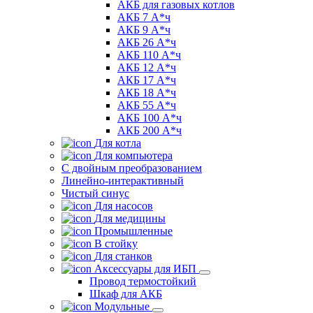
АКБ для газовых котлов
АКБ 7 А*ч
АКБ 9 А*ч
АКБ 26 А*ч
АКБ 110 А*ч
АКБ 12 А*ч
АКБ 17 А*ч
АКБ 18 А*ч
АКБ 55 А*ч
АКБ 100 А*ч
АКБ 200 А*ч
Для котла
Для компьютера
C двойным преобразованием
Линейно-интерактивный
Чистый синус
Для насосов
Для медицины
Промышленные
В стойку
Для станков
Аксессуары для ИБП
Провод термостойкий
Шкаф для АКБ
Модульные