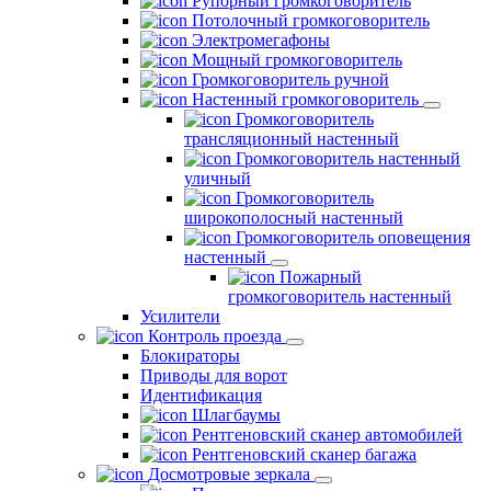
Рупорный громкоговоритель
Потолочный громкоговоритель
Электромегафоны
Мощный громкоговоритель
Громкоговоритель ручной
Настенный громкоговоритель
Громкоговоритель
трансляционный настенный
Громкоговоритель настенный
уличный
Громкоговоритель
широкополосный настенный
Громкоговоритель оповещения
настенный
Пожарный
громкоговоритель настенный
Усилители
Контроль проезда
Блокираторы
Приводы для ворот
Идентификация
Шлагбаумы
Рентгеновский сканер автомобилей
Рентгеновский сканер багажа
Досмотровые зеркала