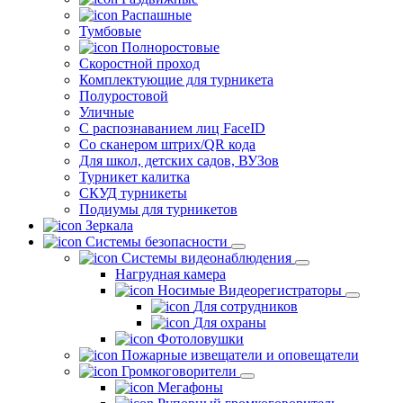
Распашные
Тумбовые
Полноростовые
Скоростной проход
Комплектующие для турникета
Полуростовой
Уличные
С распознаванием лиц FaceID
Со сканером штрих/QR кода
Для школ, детских садов, ВУЗов
Турникет калитка
СКУД турникеты
Подиумы для турникетов
Зеркала
Системы безопасности
Системы видеонаблюдения
Нагрудная камера
Носимые Видеорегистраторы
Для сотрудников
Для охраны
Фотоловушки
Пожарные извещатели и оповещатели
Громкоговорители
Мегафоны