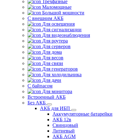
Трехфазные
Маломощные
Большой мощности
С внешним АКБ
Для освещения
Для сигнализации
Для видеонаблюдения
Для роутера
Для серверов
Для дома
Для весов
Для связи
Для генераторов
Для холодильника
Для дачи
С байпасом
Для монитора
Встроенный АКБ
Без АКБ
АКБ для ИБП
Аккумуляторные батарейки
АКБ 12в
Свинцовый
Литиевый
АКБ AGM