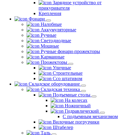
Зарядное устройство от
прикуривателя
Крепления
Фонари
Налобные
Аккумуляторные
Ручные
Светодиодные
Мощные
Ручные фонари-прожекторы
Карманные
Прожекторы
Уличные
Строительные
Ссо штативом
Складское оборудование
Складская техника
Подъемные столы
На колесах
Ножничный
Гидравлический
С подъемным механизмом
Вилочные погрузчики
Штабелер
Таль