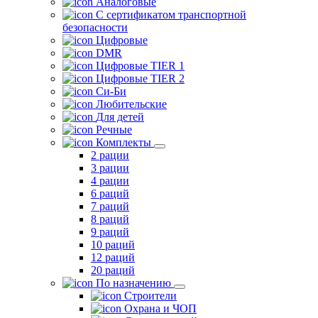
Аналоговые
С сертификатом транспортной
безопасности
Цифровые
DMR
Цифровые TIER 1
Цифровые TIER 2
Си-Би
Любительские
Для детей
Речные
Комплекты
2 рации
3 рации
4 рации
6 раций
7 раций
8 раций
9 раций
10 раций
12 раций
20 раций
По назначению
Строители
Охрана и ЧОП