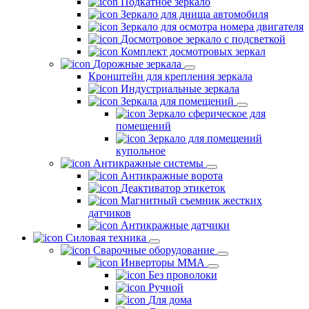
Подкатное зеркало
Зеркало для днища автомобиля
Зеркало для осмотра номера двигателя
Досмотровое зеркало с подсветкой
Комплект досмотровых зеркал
Дорожные зеркала
Кронштейн для крепления зеркала
Индустриальные зеркала
Зеркала для помещений
Зеркало сферическое для
помещений
Зеркало для помещений
купольное
Антикражные системы
Антикражные ворота
Деактиватор этикеток
Магнитный съемник жестких
датчиков
Антикражные датчики
Силовая техника
Сварочные оборудование
Инверторы ММА
Без проволоки
Ручной
Для дома