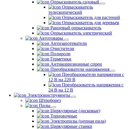
Опрыскиватель садовый
Опрыскиватель
телескопический
Опрыскиватель для растений
Опрыскиватель для деревьев
Ранцевый опрыскиватель
Опрыскиватель электрический
Автотовары
Антизапотеватели
Очистители
Полироли
Герметики
Антикоррозионные спреи
Преобразователи напряжения
Преобразователи напряжения с
12 В на 220 В
Преобразователь напряжения с
24 В на 12 В
Электроинструменты
Штроборез
Пилы
Циркулярные (дисковые)
Торцовочные
Электропилы (цепная пила)
Циркулярные станки