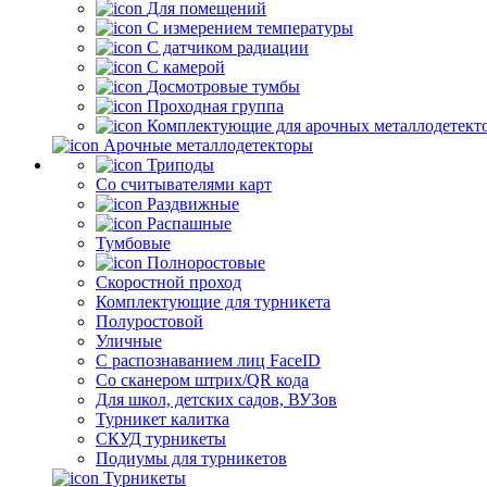
Для помещений
С измерением температуры
С датчиком радиации
С камерой
Досмотровые тумбы
Проходная группа
Комплектующие для арочных металлодетект
Арочные металлодетекторы
Триподы
Со считывателями карт
Раздвижные
Распашные
Тумбовые
Полноростовые
Скоростной проход
Комплектующие для турникета
Полуростовой
Уличные
С распознаванием лиц FaceID
Со сканером штрих/QR кода
Для школ, детских садов, ВУЗов
Турникет калитка
СКУД турникеты
Подиумы для турникетов
Турникеты