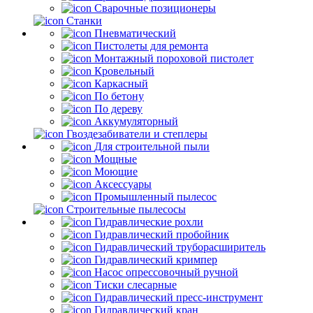
Сварочные позиционеры
Станки
Пневматический
Пистолеты для ремонта
Монтажный пороховой пистолет
Кровельный
Каркасный
По бетону
По дереву
Аккумуляторный
Гвоздезабиватели и степлеры
Для строительной пыли
Мощные
Моющие
Аксессуары
Промышленный пылесос
Строительные пылесосы
Гидравлические рохли
Гидравлический пробойник
Гидравлический труборасширитель
Гидравлический кримпер
Насос опрессовочный ручной
Тиски слесарные
Гидравлический пресс-инструмент
Гидравлический кран