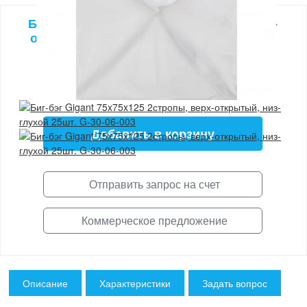
Биг-бэг Gigant 75x75x125 2стропы, верх-
открытый, низ-глухой 25шт. G-30-06-003
Артикул 1964
15475
₽
Добавить в корзину
Отправить запрос на счет
Коммерческое предложение
Описание
Характеристики
Задать вопрос