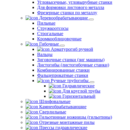
Угловысечные, угловырубные станки
Для формовки листового металла
Фрезерные станки по металлу
Деревообрабатывающие
Пильные
Стружкоотсосы
Строгальные
Кромкооблицовочные
Гибочные
Арматурогиб ручной
Вальцы
Зиговочные станки (зиг машины)
Листогибы (листогибочные станки)
Комбинированные станки
Фальцепрокатные станки
Ручные трубогибы
Гидравлические
Для круглой трубы
Горизонтальный
Шлифовальные
Камнеобрабатывающие
Сверлильные
Гильотинные ножницы (гильотины)
Отрезные монтажные пилы
Прессы гидравлические