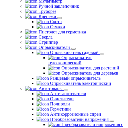
Мультиметр
Ручной заклепочник
Труборез
Крепежи
Скотч
Стяжки
Пистолет для герметика
Сверла
Стриппер
Опрыскиватели
Опрыскиватель садовый
Опрыскиватель
телескопический
Опрыскиватель для растений
Опрыскиватель для деревьев
Ранцевый опрыскиватель
Опрыскиватель электрический
Автотовары
Антизапотеватели
Очистители
Полироли
Герметики
Антикоррозионные спреи
Преобразователи напряжения
Преобразователи напряжения с