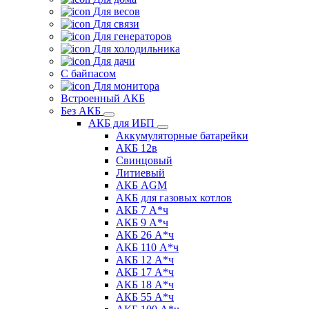
Для весов
Для связи
Для генераторов
Для холодильника
Для дачи
С байпасом
Для монитора
Встроенный АКБ
Без АКБ
АКБ для ИБП
Аккумуляторные батарейки
АКБ 12в
Свинцовый
Литиевый
АКБ AGM
АКБ для газовых котлов
АКБ 7 А*ч
АКБ 9 А*ч
АКБ 26 А*ч
АКБ 110 А*ч
АКБ 12 А*ч
АКБ 17 А*ч
АКБ 18 А*ч
АКБ 55 А*ч