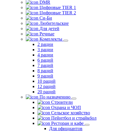
DMR
Цифровые TIER 1
Цифровые TIER 2
Си-Би
Любительские
Для детей
Речные
Комплекты
2 рации
3 рации
4 рации
6 раций
7 раций
8 раций
9 раций
10 раций
12 раций
20 раций
По назначению
Строители
Охрана и ЧОП
Сельское хозяйство
Пейнтбол и страйкбол
Ресторан и кафе
Для официантов