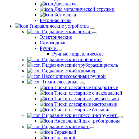
Для склада
Для металлической стружки
Без мешка
Бетонная пыль
Гидравлические устройства
Гидравлические рохли
Электрические
Самоходные
Ручные
Ручные гидравлические
Гидравлический пробойник
Гидравлический труборасширитель
Гидравлический кримпер
Насос опрессовочный ручной
Тиски слесарные
Тиски слесарные поворотные
Тиски слесарные с наковальней
Тиски слесарные для верстака
Тиски слесарные настольные
Тиски слесарные большие
Гидравлический пресс-инструмент
Аксиальный для трубопровода
Гидравлический кран
Гаражный
Складной