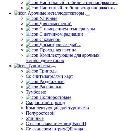
Настольный стабилизатор напряжения
Настенный стабилизатор напряжения
Арочные металлодетекторы
Уличные
Для помещений
С измерением температуры
С датчиком радиации
С камерой
Досмотровые тумбы
Проходная группа
Комплектующие для арочных
металлодетекторов
Турникеты
Триподы
Со считывателями карт
Раздвижные
Распашные
Тумбовые
Полноростовые
Скоростной проход
Комплектующие для турникета
Полуростовой
Уличные
С распознаванием лиц FaceID
Со сканером штрих/QR кода