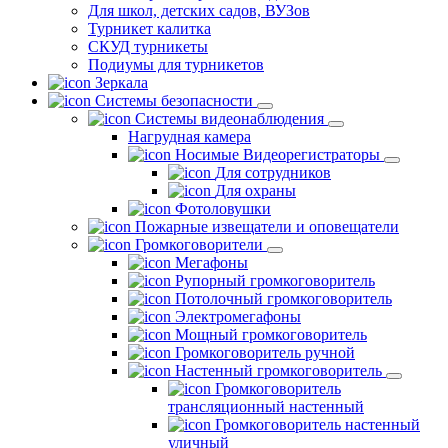
Для школ, детских садов, ВУЗов
Турникет калитка
СКУД турникеты
Подиумы для турникетов
Зеркала
Системы безопасности
Системы видеонаблюдения
Нагрудная камера
Носимые Видеорегистраторы
Для сотрудников
Для охраны
Фотоловушки
Пожарные извещатели и оповещатели
Громкоговорители
Мегафоны
Рупорный громкоговоритель
Потолочный громкоговоритель
Электромегафоны
Мощный громкоговоритель
Громкоговоритель ручной
Настенный громкоговоритель
Громкоговоритель
трансляционный настенный
Громкоговоритель настенный
уличный