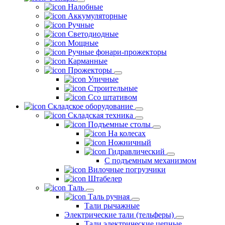
Налобные
Аккумуляторные
Ручные
Светодиодные
Мощные
Ручные фонари-прожекторы
Карманные
Прожекторы
Уличные
Строительные
Ссо штативом
Складское оборудование
Складская техника
Подъемные столы
На колесах
Ножничный
Гидравлический
С подъемным механизмом
Вилочные погрузчики
Штабелер
Таль
Таль ручная
Тали рычажные
Электрические тали (тельферы)
Тали электрические цепные