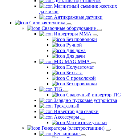
Деактиватор этикеток
Магнитный съемник жестких
датчиков
Антикражные датчики
Силовая техника
Сварочные оборудование
Инверторы ММА
Без проволоки
Ручной
Для дома
Для дачи
MIG MAG MMA
Полуавтомат
Без газа
С проволокой
Без проволоки
TIG
Сварочный инвертор TIG
Зарядно-пусковые устройства
Трехфазный
Инвертор для сварки
Аксессуары
Магнитные уголки
Генераторы (электростанции)
Бензиновые