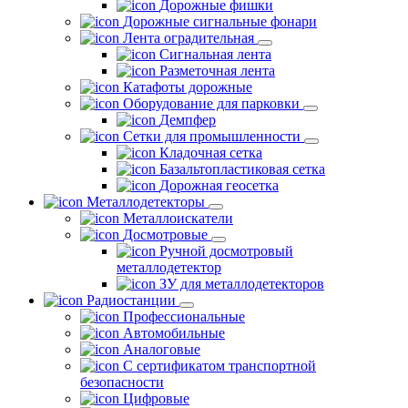
Дорожные фишки
Дорожные сигнальные фонари
Лента оградительная
Сигнальная лента
Разметочная лента
Катафоты дорожные
Оборудование для парковки
Демпфер
Сетки для промышленности
Кладочная сетка
Базальтопластиковая сетка
Дорожная геосетка
Металлодетекторы
Металлоискатели
Досмотровые
Ручной досмотровый
металлодетектор
ЗУ для металлодетекторов
Радиостанции
Профессиональные
Автомобильные
Аналоговые
С сертификатом транспортной
безопасности
Цифровые