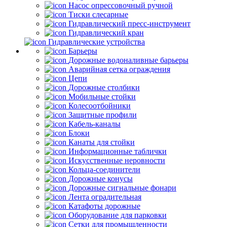
Насос опрессовочный ручной
Тиски слесарные
Гидравлический пресс-инструмент
Гидравлический кран
Гидравлические устройства
Барьеры
Дорожные водоналивные барьеры
Аварийная сетка ограждения
Цепи
Дорожные столбики
Мобильные стойки
Колесоотбойники
Защитные профили
Кабель-каналы
Блоки
Канаты для стойки
Информационные таблички
Искусственные неровности
Кольца-соединители
Дорожные конусы
Дорожные сигнальные фонари
Лента оградительная
Катафоты дорожные
Оборудование для парковки
Сетки для промышленности