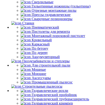
Сверлильные
Гильотинные ножницы (гильотины)
Отрезные монтажные пилы
Прессы гидравлические
Сварочные позиционеры
Станки
Пневматический
Пистолеты для ремонта
Монтажный пороховой пистолет
Кровельный
Каркасный
По бетону
По дереву
Аккумуляторный
Гвоздезабиватели и степлеры
Для строительной пыли
Мощные
Моющие
Аксессуары
Промышленный пылесос
Строительные пылесосы
Гидравлические рохли
Гидравлический пробойник
Гидравлический труборасширитель
Гидравлический кримпер