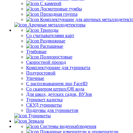
С камерой
Досмотровые тумбы
Проходная группа
Комплектующие для арочных металлодетект
Арочные металлодетекторы
Триподы
Со считывателями карт
Раздвижные
Распашные
Тумбовые
Полноростовые
Скоростной проход
Комплектующие для турникета
Полуростовой
Уличные
С распознаванием лиц FaceID
Со сканером штрих/QR кода
Для школ, детских садов, ВУЗов
Турникет калитка
СКУД турникеты
Подиумы для турникетов
Турникеты
Зеркала
Системы видеонаблюдения
Пожарные извещатели и оповещатели