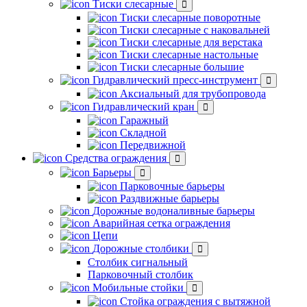
Тиски слесарные
Тиски слесарные поворотные
Тиски слесарные с наковальней
Тиски слесарные для верстака
Тиски слесарные настольные
Тиски слесарные большие
Гидравлический пресс-инструмент
Аксиальный для трубопровода
Гидравлический кран
Гаражный
Складной
Передвижной
Средства ограждения
Барьеры
Парковочные барьеры
Раздвижные барьеры
Дорожные водоналивные барьеры
Аварийная сетка ограждения
Цепи
Дорожные столбики
Столбик сигнальный
Парковочный столбик
Мобильные стойки
Стойка ограждения с вытяжной