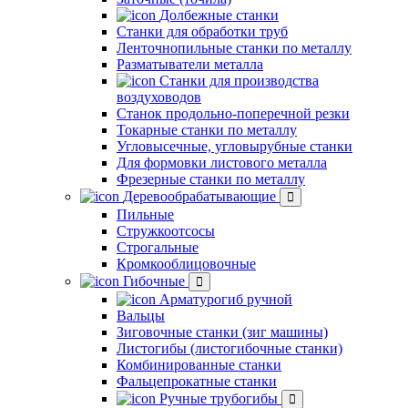
Долбежные станки
Станки для обработки труб
Ленточнопильные станки по металлу
Разматыватели металла
Станки для производства
воздуховодов
Станок продольно-поперечной резки
Токарные станки по металлу
Угловысечные, угловырубные станки
Для формовки листового металла
Фрезерные станки по металлу
Деревообрабатывающие
Пильные
Стружкоотсосы
Строгальные
Кромкооблицовочные
Гибочные
Арматурогиб ручной
Вальцы
Зиговочные станки (зиг машины)
Листогибы (листогибочные станки)
Комбинированные станки
Фальцепрокатные станки
Ручные трубогибы