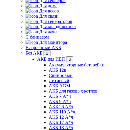
Для серверов
Для дома
Для весов
Для связи
Для генераторов
Для холодильника
Для дачи
С байпасом
Для монитора
Встроенный АКБ
Без АКБ
АКБ для ИБП
Аккумуляторные батарейки
АКБ 12в
Свинцовый
Литиевый
АКБ AGM
АКБ для газовых котлов
АКБ 7 А*ч
АКБ 9 А*ч
АКБ 26 А*ч
АКБ 110 А*ч
АКБ 12 А*ч
АКБ 17 А*ч
АКБ 18 А*ч