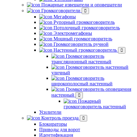
Пожарные извещатели и оповещатели
Громкоговорители
Мегафоны
Рупорный громкоговоритель
Потолочный громкоговоритель
Электромегафоны
Мощный громкоговоритель
Громкоговоритель ручной
Настенный громкоговоритель
Громкоговоритель
трансляционный настенный
Громкоговоритель настенный
уличный
Громкоговоритель
широкополосный настенный
Громкоговоритель оповещения
настенный
Пожарный
громкоговоритель настенный
Усилители
Контроль проезда
Блокираторы
Приводы для ворот
Идентификация