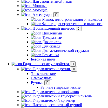
Для строительной пыли
Мощные
Моющие
Аксессуары
Мешок для строительного пылесоса
Фильтр для строительного пылесоса
Промышленный пылесос
Циклонный
Трехфазные
Для опилок
Для склада
Для металлической стружки
Без мешка
Бетонная пыль
Гидравлические устройства
Гидравлические рохли
Электрические
Самоходные
Ручные
Ручные гидравлические
Гидравлический пробойник
Гидравлический труборасширитель
Гидравлический кримпер
Насос опрессовочный ручной