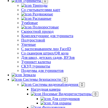
Турникеты
Триподы
Со считывателями карт
Раздвижные
Распашные
Тумбовые
Полноростовые
Скоростной проход
Комплектующие для турникета
Полуростовой
Уличные
С распознаванием лиц FaceID
Со сканером штрих/QR кода
Для школ, детских садов, ВУЗов
Турникет калитка
СКУД турникеты
Подиумы для турникетов
Зеркала
Системы безопасности
Системы видеонаблюдения
Нагрудная камера
Носимые Видеорегистраторы
Для сотрудников
Для охраны
Фотоловушки