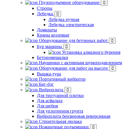
Грузоподъемное оборудование
Стропы
Лебедка
Лебедка ручная
Лебедка электрическая
Домкраты
Краны козловые
Оборудование для бетонных работ
Бур машины
Установка алмазного бурения
Бетономешалки
Наушники с активным шумоподавлением
Оборудование для работ на высоте
Вышка-тура
Портативный вибратор
Биг-бэг
Виброплита
Для тротуарной плитки
Для асфальта
Для щебня
Для уплотнения грунта
Виброплита бензиновая реверсивная
Строительная люлька
Ножничные подъемники