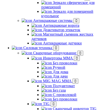
Зеркало сферическое для
помещений
Зеркало для помещений
купольное
Антикражные системы
Антикражные ворота
Деактиватор этикеток
Магнитный съемник жестких
датчиков
Антикражные датчики
Силовая техника
Сварочные оборудование
Инверторы ММА
Без проволоки
Ручной
Для дома
Для дачи
MIG MAG MMA
Полуавтомат
Без газа
С проволокой
Без проволоки
TIG
Сварочный инвертор TIG