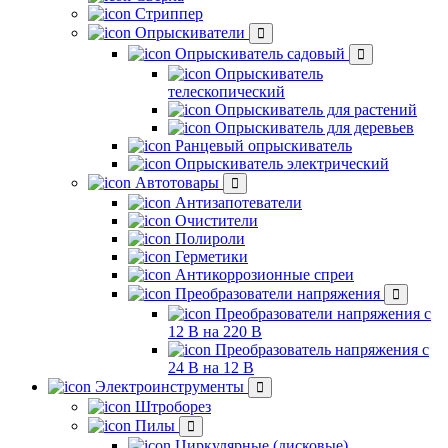
Стриппер
Опрыскиватели
Опрыскиватель садовый
Опрыскиватель
телескопический
Опрыскиватель для растений
Опрыскиватель для деревьев
Ранцевый опрыскиватель
Опрыскиватель электрический
Автотовары
Антизапотеватели
Очистители
Полироли
Герметики
Антикоррозионные спреи
Преобразователи напряжения
Преобразователи напряжения с
12 В на 220 В
Преобразователь напряжения с
24 В на 12 В
Электроинструменты
Штроборез
Пилы
Циркулярные (дисковые)