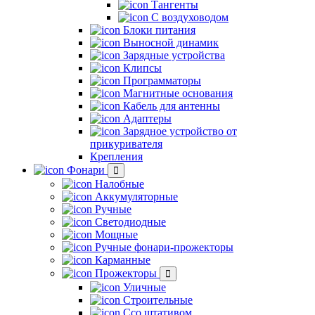
Тангенты
С воздуховодом
Блоки питания
Выносной динамик
Зарядные устройства
Клипсы
Программаторы
Магнитные основания
Кабель для антенны
Адаптеры
Зарядное устройство от
прикуривателя
Крепления
Фонари
Налобные
Аккумуляторные
Ручные
Светодиодные
Мощные
Ручные фонари-прожекторы
Карманные
Прожекторы
Уличные
Строительные
Ссо штативом