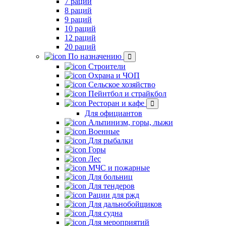
7 раций
8 раций
9 раций
10 раций
12 раций
20 раций
По назначению
Строители
Охрана и ЧОП
Сельское хозяйство
Пейнтбол и страйкбол
Ресторан и кафе
Для официантов
Альпинизм, горы, лыжи
Военные
Для рыбалки
Горы
Лес
МЧС и пожарные
Для больниц
Для тендеров
Рации для ржд
Для дальнобойщиков
Для судна
Для мероприятий