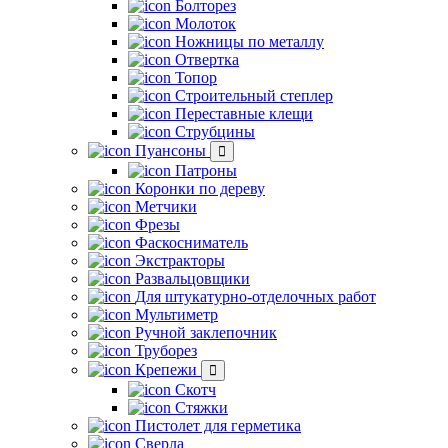
Болторез
Молоток
Ножницы по металлу
Отвертка
Топор
Строительный степлер
Переставные клещи
Струбцины
Пуансоны
Патроны
Коронки по дереву
Метчики
Фрезы
Фаскосниматель
Экстракторы
Развальцовщики
Для штукатурно-отделочных работ
Мультиметр
Ручной заклепочник
Труборез
Крепежи
Скотч
Стяжки
Пистолет для герметика
Сверла