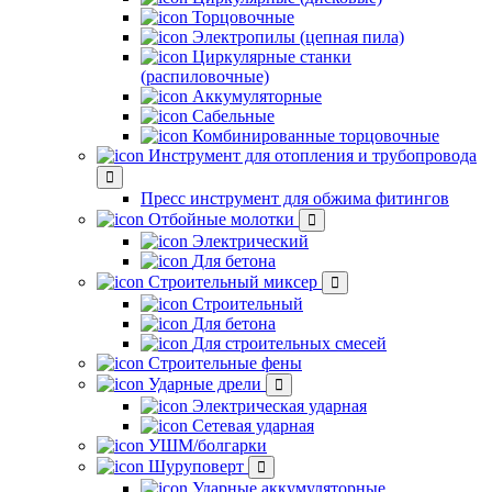
Торцовочные
Электропилы (цепная пила)
Циркулярные станки
(распиловочные)
Аккумуляторные
Сабельные
Комбинированные торцовочные
Инструмент для отопления и трубопровода
Пресс инструмент для обжима фитингов
Отбойные молотки
Электрический
Для бетона
Строительный миксер
Строительный
Для бетона
Для строительных смесей
Строительные фены
Ударные дрели
Электрическая ударная
Сетевая ударная
УШМ/болгарки
Шуруповерт
Ударные аккумуляторные