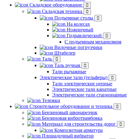
Складское оборудование
Складская техника
Подъемные столы
На колесах
Ножничный
Гидравлический
С подъемным механизмом
Вилочные погрузчики
Штабелер
Таль
Таль ручная
Тали рычажные
Электрические тали (тельферы)
Тали электрические цепные
Электрические тали канатные
Электрические тали стационарные
Тележки
Строительное оборудование и техника
Бензиновый швонарезчик
Бензиновая вибротрамбовка
Материал для строительства дорог
Композитная арматура
Площадочный вибратор