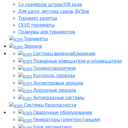
Со сканером штрих/QR кода
Для школ, детских садов, ВУЗов
Турникет калитка
СКУД турникеты
Подиумы для турникетов
Турникеты
Зеркала
Системы видеонаблюдения
Пожарные извещатели и оповещатели
Громкоговорители
Контроль проезда
Досмотровые зеркала
Дорожные зеркала
Антикражные системы
Системы безопасности
Сварочные оборудование
Генераторы (электростанции)
Блок автоматики