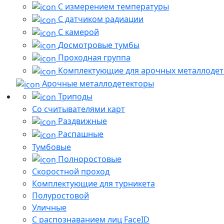
С измерением температуры
С датчиком радиации
С камерой
Досмотровые тумбы
Проходная группа
Комплектующие для арочных металлодет
Арочные металлодетекторы
Триподы
Со считывателями карт
Раздвижные
Распашные
Тумбовые
Полноростовые
Скоростной проход
Комплектующие для турникета
Полуростовой
Уличные
С распознаванием лиц FaceID