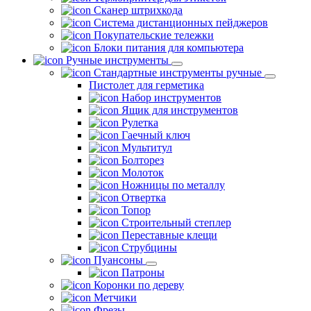
Сканер штрихкода
Система дистанционных пейджеров
Покупательские тележки
Блоки питания для компьютера
Ручные инструменты
Стандартные инструменты ручные
Пистолет для герметика
Набор инструментов
Ящик для инструментов
Рулетка
Гаечный ключ
Мультитул
Болторез
Молоток
Ножницы по металлу
Отвертка
Топор
Строительный степлер
Переставные клещи
Струбцины
Пуансоны
Патроны
Коронки по дереву
Метчики
Фрезы