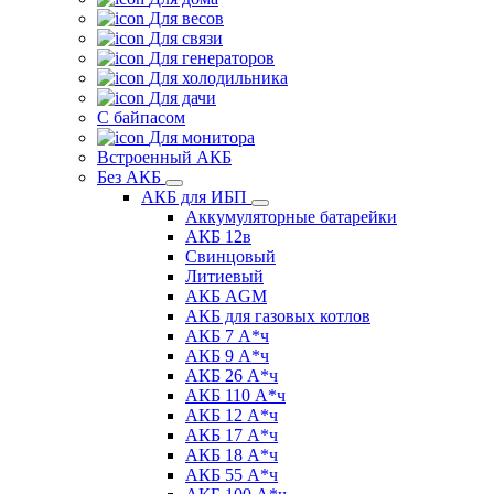
Для весов
Для связи
Для генераторов
Для холодильника
Для дачи
С байпасом
Для монитора
Встроенный АКБ
Без АКБ
АКБ для ИБП
Аккумуляторные батарейки
АКБ 12в
Свинцовый
Литиевый
АКБ AGM
АКБ для газовых котлов
АКБ 7 А*ч
АКБ 9 А*ч
АКБ 26 А*ч
АКБ 110 А*ч
АКБ 12 А*ч
АКБ 17 А*ч
АКБ 18 А*ч
АКБ 55 А*ч