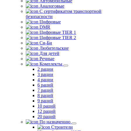
Автомобильные
Аналоговые
С сертификатом транспортной
безопасности
Цифровые
DMR
Цифровые TIER 1
Цифровые TIER 2
Си-Би
Любительские
Для детей
Речные
Комплекты
2 рации
3 рации
4 рации
6 раций
7 раций
8 раций
9 раций
10 раций
12 раций
20 раций
По назначению
Строители