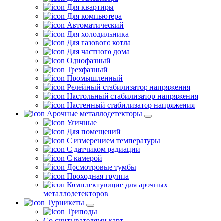
Для квартиры
Для компьютера
Автоматический
Для холодильника
Для газового котла
Для частного дома
Однофазный
Трехфазный
Промышленный
Релейный стабилизатор напряжения
Настольный стабилизатор напряжения
Настенный стабилизатор напряжения
Арочные металлодетекторы
Уличные
Для помещений
С измерением температуры
С датчиком радиации
С камерой
Досмотровые тумбы
Проходная группа
Комплектующие для арочных
металлодетекторов
Турникеты
Триподы
Со считывателями карт