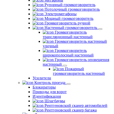
Мегафоны
Рупорный громкоговоритель
Потолочный громкоговоритель
Электромегафоны
Мощный громкоговоритель
Громкоговоритель ручной
Настенный громкоговоритель
Громкоговоритель
трансляционный настенный
Громкоговоритель настенный
уличный
Громкоговоритель
широкополосный настенный
Громкоговоритель оповещения
настенный
Пожарный
громкоговоритель настенный
Усилители
Контроль проезда
Блокираторы
Приводы для ворот
Идентификация
Шлагбаумы
Рентгеновский сканер автомобилей
Рентгеновский сканер багажа