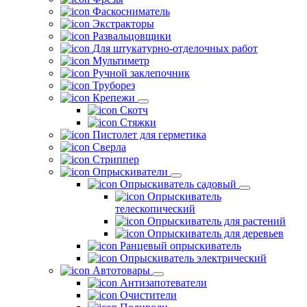
Фаскосниматель
Экстракторы
Развальцовщики
Для штукатурно-отделочных работ
Мультиметр
Ручной заклепочник
Труборез
Крепежи
Скотч
Стяжки
Пистолет для герметика
Сверла
Стриппер
Опрыскиватели
Опрыскиватель садовый
Опрыскиватель
телескопический
Опрыскиватель для растений
Опрыскиватель для деревьев
Ранцевый опрыскиватель
Опрыскиватель электрический
Автотовары
Антизапотеватели
Очистители