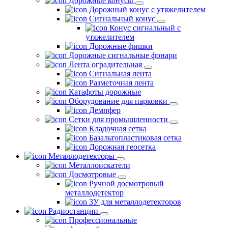
Дорожные конусы
Дорожный конус с утяжелителем
Сигнальный конус
Конус сигнальный с
утяжелителем
Дорожные фишки
Дорожные сигнальные фонари
Лента оградительная
Сигнальная лента
Разметочная лента
Катафоты дорожные
Оборудование для парковки
Демпфер
Сетки для промышленности
Кладочная сетка
Базальтопластиковая сетка
Дорожная геосетка
Металлодетекторы
Металлоискатели
Досмотровые
Ручной досмотровый
металлодетектор
ЗУ для металлодетекторов
Радиостанции
Профессиональные