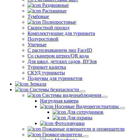
Раздвижные
Распашные
Тумбовые
Полноростовые
Скоростной проход
Комплектующие для турникета
Полуростовой
Уличные
С распознаванием лиц FaceID
Со сканером штрих/QR кода
Для школ, детских садов, ВУЗов
Турникет калитка
СКУД турникеты
Подиумы для турникетов
Зеркала
Системы безопасности
Системы видеонаблюдения
Нагрудная камера
Носимые Видеорегистраторы
Для сотрудников
Для охраны
Фотоловушки
Пожарные извещатели и оповещатели
Громкоговорители