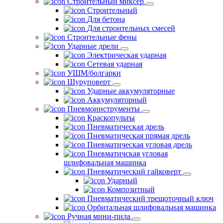
Строительный миксер
Строительный
Для бетона
Для строительных смесей
Строительные фены
Ударные дрели
Электрическая ударная
Сетевая ударная
УШМ/болгарки
Шуруповерт
Ударные аккумуляторные
Аккумуляторный
Пневмоинструменты
Краскопульты
Пневматическая дрель
Пневматическая прямая дрель
Пневматическая угловая дрель
Пневматичская угловая
шлифовальная машинка
Пневматический гайковерт
Ударный
Композитный
Пневматический трещоточный ключ
Орбитальная шлифовальная машинка
Ручная мини-пила