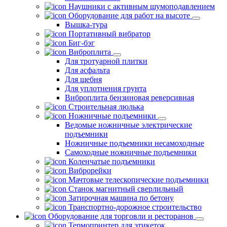
Наушники с активным шумоподавлением
Оборудование для работ на высоте
Вышка-тура
Портативный вибратор
Биг-бэг
Виброплита
Для тротуарной плитки
Для асфальта
Для щебня
Для уплотнения грунта
Виброплита бензиновая реверсивная
Строительная люлька
Ножничные подъемники
Ведомые ножничные электрические
подъемники
Ножничные подъемники несамоходные
Самоходные ножничные подъемники
Коленчатые подъемники
Виброрейки
Мачтовые телескопические подъемники
Станок магнитный сверлильный
Затирочная машина по бетону
Транспортно-дорожное строительство
Оборудование для торговли и ресторанов
Термопринтер для этикеток