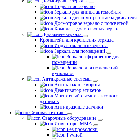
Досмотровые зеркала
Подкатное зеркало
Зеркало для днища автомобиля
Зеркало для осмотра номера двигателя
Досмотровое зеркало с подсветкой
Комплект досмотровых зеркал
Дорожные зеркала
Кронштейн для крепления зеркала
Индустриальные зеркала
Зеркала для помещений
Зеркало сферическое для
помещений
Зеркало для помещений
купольное
Антикражные системы
Антикражные ворота
Деактиватор этикеток
Магнитный съемник жестких
датчиков
Антикражные датчики
Силовая техника
Сварочные оборудование
Инверторы ММА
Без проволоки
Ручной