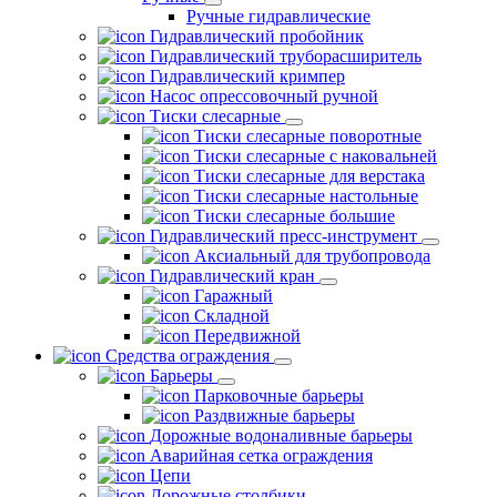
Ручные гидравлические
Гидравлический пробойник
Гидравлический труборасширитель
Гидравлический кримпер
Насос опрессовочный ручной
Тиски слесарные
Тиски слесарные поворотные
Тиски слесарные с наковальней
Тиски слесарные для верстака
Тиски слесарные настольные
Тиски слесарные большие
Гидравлический пресс-инструмент
Аксиальный для трубопровода
Гидравлический кран
Гаражный
Складной
Передвижной
Средства ограждения
Барьеры
Парковочные барьеры
Раздвижные барьеры
Дорожные водоналивные барьеры
Аварийная сетка ограждения
Цепи
Дорожные столбики