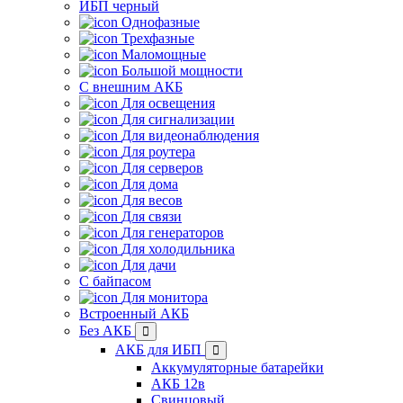
ИБП черный
Однофазные
Трехфазные
Маломощные
Большой мощности
С внешним АКБ
Для освещения
Для сигнализации
Для видеонаблюдения
Для роутера
Для серверов
Для дома
Для весов
Для связи
Для генераторов
Для холодильника
Для дачи
С байпасом
Для монитора
Встроенный АКБ
Без АКБ
АКБ для ИБП
Аккумуляторные батарейки
АКБ 12в
Свинцовый