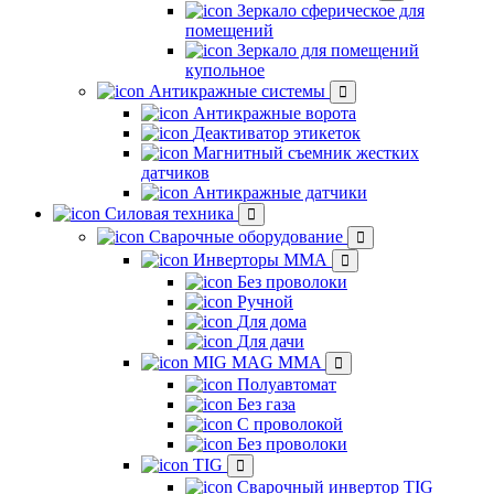
Зеркало сферическое для
помещений
Зеркало для помещений
купольное
Антикражные системы
Антикражные ворота
Деактиватор этикеток
Магнитный съемник жестких
датчиков
Антикражные датчики
Силовая техника
Сварочные оборудование
Инверторы ММА
Без проволоки
Ручной
Для дома
Для дачи
MIG MAG MMA
Полуавтомат
Без газа
С проволокой
Без проволоки
TIG
Сварочный инвертор TIG