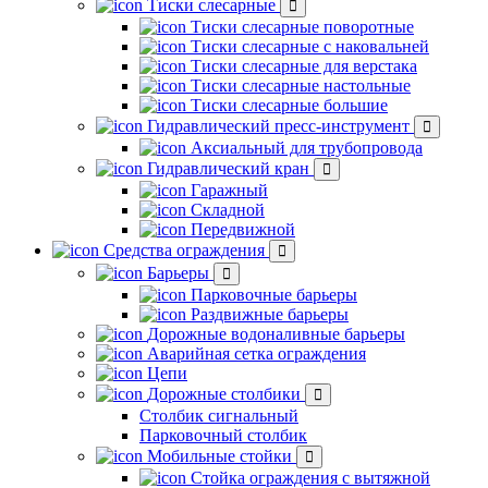
Тиски слесарные
Тиски слесарные поворотные
Тиски слесарные с наковальней
Тиски слесарные для верстака
Тиски слесарные настольные
Тиски слесарные большие
Гидравлический пресс-инструмент
Аксиальный для трубопровода
Гидравлический кран
Гаражный
Складной
Передвижной
Средства ограждения
Барьеры
Парковочные барьеры
Раздвижные барьеры
Дорожные водоналивные барьеры
Аварийная сетка ограждения
Цепи
Дорожные столбики
Столбик сигнальный
Парковочный столбик
Мобильные стойки
Стойка ограждения с вытяжной