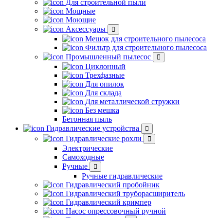
Для строительной пыли
Мощные
Моющие
Аксессуары
Мешок для строительного пылесоса
Фильтр для строительного пылесоса
Промышленный пылесос
Циклонный
Трехфазные
Для опилок
Для склада
Для металлической стружки
Без мешка
Бетонная пыль
Гидравлические устройства
Гидравлические рохли
Электрические
Самоходные
Ручные
Ручные гидравлические
Гидравлический пробойник
Гидравлический труборасширитель
Гидравлический кримпер
Насос опрессовочный ручной