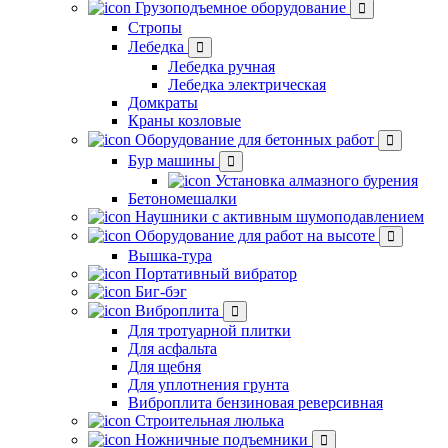
Грузоподъемное оборудование
Стропы
Лебедка
Лебедка ручная
Лебедка электрическая
Домкраты
Краны козловые
Оборудование для бетонных работ
Бур машины
Установка алмазного бурения
Бетономешалки
Наушники с активным шумоподавлением
Оборудование для работ на высоте
Вышка-тура
Портативный вибратор
Биг-бэг
Виброплита
Для тротуарной плитки
Для асфальта
Для щебня
Для уплотнения грунта
Виброплита бензиновая реверсивная
Строительная люлька
Ножничные подъемники