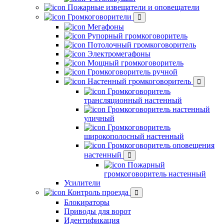
Пожарные извещатели и оповещатели
Громкоговорители
Мегафоны
Рупорный громкоговоритель
Потолочный громкоговоритель
Электромегафоны
Мощный громкоговоритель
Громкоговоритель ручной
Настенный громкоговоритель
Громкоговоритель
трансляционный настенный
Громкоговоритель настенный
уличный
Громкоговоритель
широкополосный настенный
Громкоговоритель оповещения
настенный
Пожарный
громкоговоритель настенный
Усилители
Контроль проезда
Блокираторы
Приводы для ворот
Идентификация