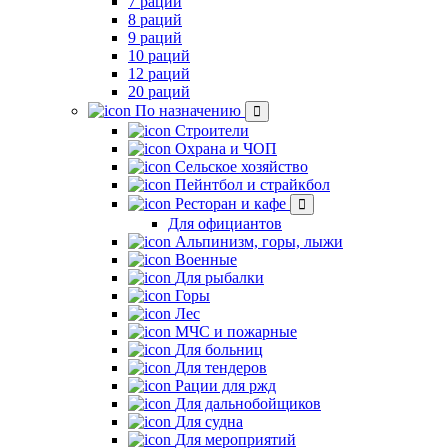
7 раций
8 раций
9 раций
10 раций
12 раций
20 раций
По назначению
Строители
Охрана и ЧОП
Сельское хозяйство
Пейнтбол и страйкбол
Ресторан и кафе
Для официантов
Альпинизм, горы, лыжи
Военные
Для рыбалки
Горы
Лес
МЧС и пожарные
Для больниц
Для тендеров
Рации для ржд
Для дальнобойщиков
Для судна
Для мероприятий