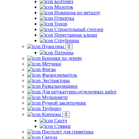
Болторез
Молоток
Ножницы по металлу
Отвертка
Топор
Строительный степлер
Переставные клещи
Струбцины
Пуансоны
Патроны
Коронки по дереву
Метчики
Фрезы
Фаскосниматель
Экстракторы
Развальцовщики
Для штукатурно-отделочных работ
Мультиметр
Ручной заклепочник
Труборез
Крепежи
Скотч
Стяжки
Пистолет для герметика
Сверла