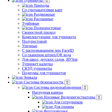
Турникеты
Триподы
Со считывателями карт
Раздвижные
Распашные
Тумбовые
Полноростовые
Скоростной проход
Комплектующие для турникета
Полуростовой
Уличные
С распознаванием лиц FaceID
Со сканером штрих/QR кода
Для школ, детских садов, ВУЗов
Турникет калитка
СКУД турникеты
Подиумы для турникетов
Зеркала
Системы безопасности
Системы видеонаблюдения
Нагрудная камера
Носимые Видеорегистраторы
Для сотрудников
Для охраны
Фотоловушки