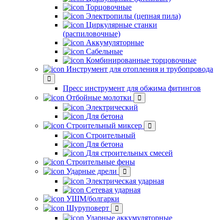
Торцовочные
Электропилы (цепная пила)
Циркулярные станки
(распиловочные)
Аккумуляторные
Сабельные
Комбинированные торцовочные
Инструмент для отопления и трубопровода
Пресс инструмент для обжима фитингов
Отбойные молотки
Электрический
Для бетона
Строительный миксер
Строительный
Для бетона
Для строительных смесей
Строительные фены
Ударные дрели
Электрическая ударная
Сетевая ударная
УШМ/болгарки
Шуруповерт
Ударные аккумуляторные