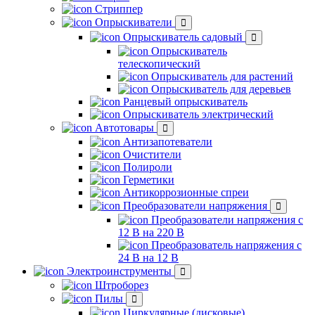
Стриппер
Опрыскиватели
Опрыскиватель садовый
Опрыскиватель
телескопический
Опрыскиватель для растений
Опрыскиватель для деревьев
Ранцевый опрыскиватель
Опрыскиватель электрический
Автотовары
Антизапотеватели
Очистители
Полироли
Герметики
Антикоррозионные спреи
Преобразователи напряжения
Преобразователи напряжения с
12 В на 220 В
Преобразователь напряжения с
24 В на 12 В
Электроинструменты
Штроборез
Пилы
Циркулярные (дисковые)