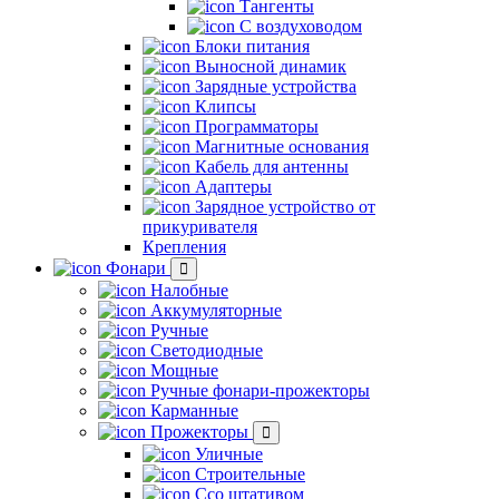
Тангенты
С воздуховодом
Блоки питания
Выносной динамик
Зарядные устройства
Клипсы
Программаторы
Магнитные основания
Кабель для антенны
Адаптеры
Зарядное устройство от
прикуривателя
Крепления
Фонари
Налобные
Аккумуляторные
Ручные
Светодиодные
Мощные
Ручные фонари-прожекторы
Карманные
Прожекторы
Уличные
Строительные
Ссо штативом