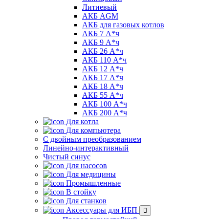
Литиевый
АКБ AGM
АКБ для газовых котлов
АКБ 7 А*ч
АКБ 9 А*ч
АКБ 26 А*ч
АКБ 110 А*ч
АКБ 12 А*ч
АКБ 17 А*ч
АКБ 18 А*ч
АКБ 55 А*ч
АКБ 100 А*ч
АКБ 200 А*ч
Для котла
Для компьютера
C двойным преобразованием
Линейно-интерактивный
Чистый синус
Для насосов
Для медицины
Промышленные
В стойку
Для станков
Аксессуары для ИБП