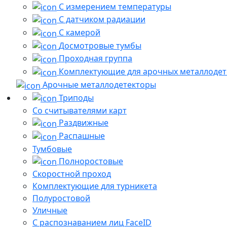
С измерением температуры
С датчиком радиации
С камерой
Досмотровые тумбы
Проходная группа
Комплектующие для арочных металлодет
Арочные металлодетекторы
Триподы
Со считывателями карт
Раздвижные
Распашные
Тумбовые
Полноростовые
Скоростной проход
Комплектующие для турникета
Полуростовой
Уличные
С распознаванием лиц FaceID