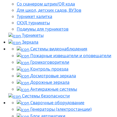
Со сканером штрих/QR кода
Для школ, детских садов, ВУЗов
Турникет калитка
СКУД турникеты
Подиумы для турникетов
Турникеты
Зеркала
Системы видеонаблюдения
Пожарные извещатели и оповещатели
Громкоговорители
Контроль проезда
Досмотровые зеркала
Дорожные зеркала
Антикражные системы
Системы безопасности
Сварочные оборудование
Генераторы (электростанции)
Блок автоматики