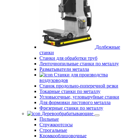
Долбежные
станки
Станки для обработки труб
Ленточнопильные станки по металлу
Разматыватели металла
Станки для производства
воздуховодов
Станок продольно-поперечной резки
Токарные станки по металлу
Угловысечные, угловырубные станки
Для формовки листового металла
Фрезерные станки по металлу
Деревообрабатывающие
Пильные
Стружкоотсосы
Строгальные
Кромкооблицовочные