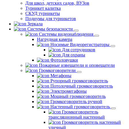
Для школ, детских садов, ВУЗов
Турникет калитка
СКУД турникеты
Подиумы для турникетов
Зеркала
Системы безопасности
Системы видеонаблюдения
Нагрудная камера
Носимые Видеорегистраторы
Для сотрудников
Для охраны
Фотоловушки
Пожарные извещатели и оповещатели
Громкоговорители
Мегафоны
Рупорный громкоговоритель
Потолочный громкоговоритель
Электромегафоны
Мощный громкоговоритель
Громкоговоритель ручной
Настенный громкоговоритель
Громкоговоритель
трансляционный настенный
Громкоговоритель настенный
уличный