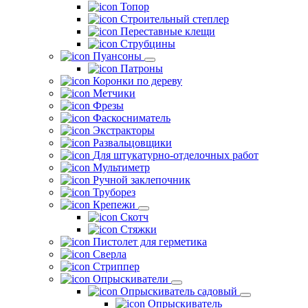
Топор
Строительный степлер
Переставные клещи
Струбцины
Пуансоны
Патроны
Коронки по дереву
Метчики
Фрезы
Фаскосниматель
Экстракторы
Развальцовщики
Для штукатурно-отделочных работ
Мультиметр
Ручной заклепочник
Труборез
Крепежи
Скотч
Стяжки
Пистолет для герметика
Сверла
Стриппер
Опрыскиватели
Опрыскиватель садовый
Опрыскиватель