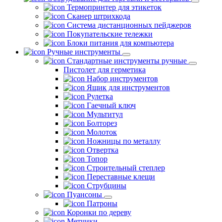
Термопринтер для этикеток
Сканер штрихкода
Система дистанционных пейджеров
Покупательские тележки
Блоки питания для компьютера
Ручные инструменты
Стандартные инструменты ручные
Пистолет для герметика
Набор инструментов
Ящик для инструментов
Рулетка
Гаечный ключ
Мультитул
Болторез
Молоток
Ножницы по металлу
Отвертка
Топор
Строительный степлер
Переставные клещи
Струбцины
Пуансоны
Патроны
Коронки по дереву
Метчики