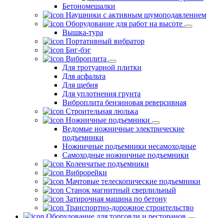
Бетономешалки
Наушники с активным шумоподавлением
Оборудование для работ на высоте
Вышка-тура
Портативный вибратор
Биг-бэг
Виброплита
Для тротуарной плитки
Для асфальта
Для щебня
Для уплотнения грунта
Виброплита бензиновая реверсивная
Строительная люлька
Ножничные подъемники
Ведомые ножничные электрические
подъемники
Ножничные подъемники несамоходные
Самоходные ножничные подъемники
Коленчатые подъемники
Виброрейки
Мачтовые телескопические подъемники
Станок магнитный сверлильный
Затирочная машина по бетону
Транспортно-дорожное строительство
Оборудование для торговли и ресторанов