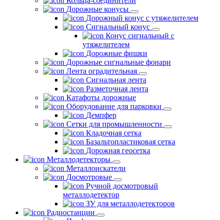
Кольца-соединители
Дорожные конусы
Дорожный конус с утяжелителем
Сигнальный конус
Конус сигнальный с
утяжелителем
Дорожные фишки
Дорожные сигнальные фонари
Лента оградительная
Сигнальная лента
Разметочная лента
Катафоты дорожные
Оборудование для парковки
Демпфер
Сетки для промышленности
Кладочная сетка
Базальтопластиковая сетка
Дорожная геосетка
Металлодетекторы
Металлоискатели
Досмотровые
Ручной досмотровый
металлодетектор
ЗУ для металлодетекторов
Радиостанции