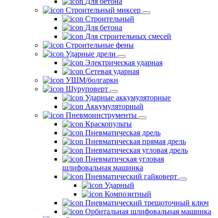
Для бетона
Строительный миксер
Строительный
Для бетона
Для строительных смесей
Строительные фены
Ударные дрели
Электрическая ударная
Сетевая ударная
УШМ/болгарки
Шуруповерт
Ударные аккумуляторные
Аккумуляторный
Пневмоинструменты
Краскопульты
Пневматическая дрель
Пневматическая прямая дрель
Пневматическая угловая дрель
Пневматичская угловая
шлифовальная машинка
Пневматический гайковерт
Ударный
Композитный
Пневматический трещоточный ключ
Орбитальная шлифовальная машинка