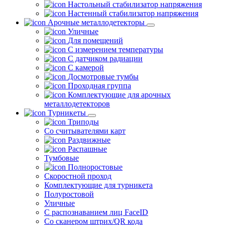
Настольный стабилизатор напряжения
Настенный стабилизатор напряжения
Арочные металлодетекторы
Уличные
Для помещений
С измерением температуры
С датчиком радиации
С камерой
Досмотровые тумбы
Проходная группа
Комплектующие для арочных
металлодетекторов
Турникеты
Триподы
Со считывателями карт
Раздвижные
Распашные
Тумбовые
Полноростовые
Скоростной проход
Комплектующие для турникета
Полуростовой
Уличные
С распознаванием лиц FaceID
Со сканером штрих/QR кода