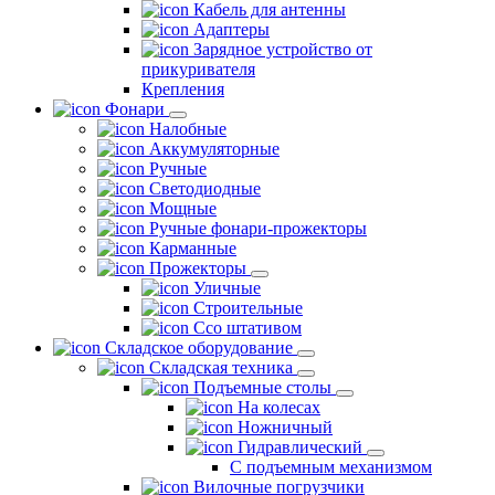
Кабель для антенны
Адаптеры
Зарядное устройство от
прикуривателя
Крепления
Фонари
Налобные
Аккумуляторные
Ручные
Светодиодные
Мощные
Ручные фонари-прожекторы
Карманные
Прожекторы
Уличные
Строительные
Ссо штативом
Складское оборудование
Складская техника
Подъемные столы
На колесах
Ножничный
Гидравлический
С подъемным механизмом
Вилочные погрузчики