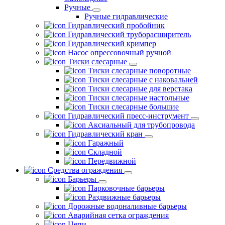
Ручные
Ручные гидравлические
Гидравлический пробойник
Гидравлический труборасширитель
Гидравлический кримпер
Насос опрессовочный ручной
Тиски слесарные
Тиски слесарные поворотные
Тиски слесарные с наковальней
Тиски слесарные для верстака
Тиски слесарные настольные
Тиски слесарные большие
Гидравлический пресс-инструмент
Аксиальный для трубопровода
Гидравлический кран
Гаражный
Складной
Передвижной
Средства ограждения
Барьеры
Парковочные барьеры
Раздвижные барьеры
Дорожные водоналивные барьеры
Аварийная сетка ограждения
Цепи