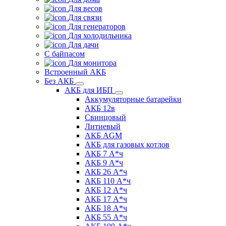
Для весов
Для связи
Для генераторов
Для холодильника
Для дачи
С байпасом
Для монитора
Встроенный АКБ
Без АКБ
АКБ для ИБП
Аккумуляторные батарейки
АКБ 12в
Свинцовый
Литиевый
АКБ AGM
АКБ для газовых котлов
АКБ 7 А*ч
АКБ 9 А*ч
АКБ 26 А*ч
АКБ 110 А*ч
АКБ 12 А*ч
АКБ 17 А*ч
АКБ 18 А*ч
АКБ 55 А*ч