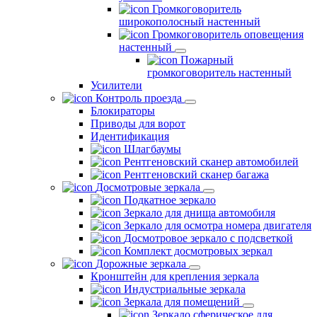
Громкоговоритель
широкополосный настенный
Громкоговоритель оповещения
настенный
Пожарный
громкоговоритель настенный
Усилители
Контроль проезда
Блокираторы
Приводы для ворот
Идентификация
Шлагбаумы
Рентгеновский сканер автомобилей
Рентгеновский сканер багажа
Досмотровые зеркала
Подкатное зеркало
Зеркало для днища автомобиля
Зеркало для осмотра номера двигателя
Досмотровое зеркало с подсветкой
Комплект досмотровых зеркал
Дорожные зеркала
Кронштейн для крепления зеркала
Индустриальные зеркала
Зеркала для помещений
Зеркало сферическое для