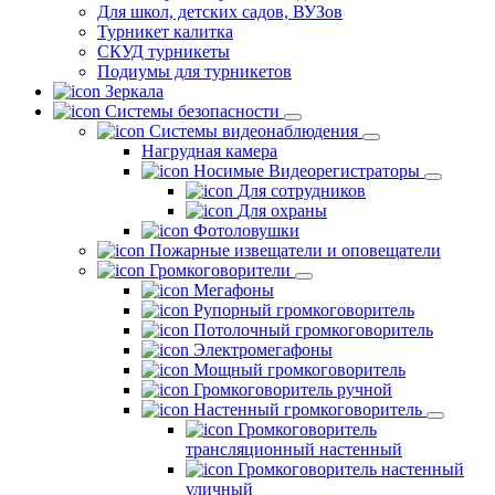
Для школ, детских садов, ВУЗов
Турникет калитка
СКУД турникеты
Подиумы для турникетов
Зеркала
Системы безопасности
Системы видеонаблюдения
Нагрудная камера
Носимые Видеорегистраторы
Для сотрудников
Для охраны
Фотоловушки
Пожарные извещатели и оповещатели
Громкоговорители
Мегафоны
Рупорный громкоговоритель
Потолочный громкоговоритель
Электромегафоны
Мощный громкоговоритель
Громкоговоритель ручной
Настенный громкоговоритель
Громкоговоритель
трансляционный настенный
Громкоговоритель настенный
уличный