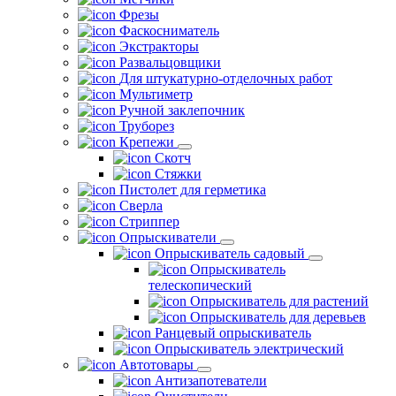
Фрезы
Фаскосниматель
Экстракторы
Развальцовщики
Для штукатурно-отделочных работ
Мультиметр
Ручной заклепочник
Труборез
Крепежи
Скотч
Стяжки
Пистолет для герметика
Сверла
Стриппер
Опрыскиватели
Опрыскиватель садовый
Опрыскиватель
телескопический
Опрыскиватель для растений
Опрыскиватель для деревьев
Ранцевый опрыскиватель
Опрыскиватель электрический
Автотовары
Антизапотеватели