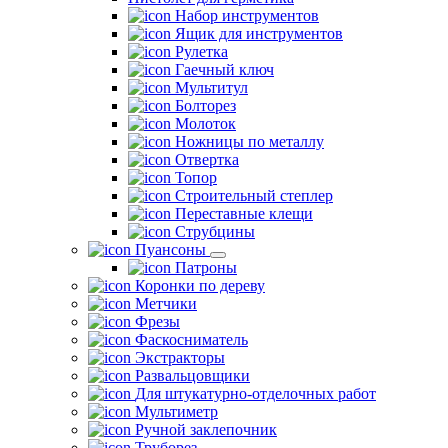
Набор инструментов
Ящик для инструментов
Рулетка
Гаечный ключ
Мультитул
Болторез
Молоток
Ножницы по металлу
Отвертка
Топор
Строительный степлер
Переставные клещи
Струбцины
Пуансоны
Патроны
Коронки по дереву
Метчики
Фрезы
Фаскосниматель
Экстракторы
Развальцовщики
Для штукатурно-отделочных работ
Мультиметр
Ручной заклепочник
Труборез