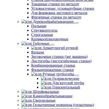
Токарные станки по металлу
Угловысечные, угловырубные станки
Для формовки листового металла
Фрезерные станки по металлу
Деревообрабатывающие
Пильные
Стружкоотсосы
Строгальные
Кромкооблицовочные
Гибочные
Арматурогиб ручной
Вальцы
Зиговочные станки (зиг машины)
Листогибы (листогибочные станки)
Комбинированные станки
Фальцепрокатные станки
Ручные трубогибы
Гидравлические
Для круглой трубы
Горизонтальный
Шлифовальные
Камнеобрабатывающие
Сверлильные
Гильотинные ножницы (гильотины)