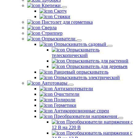
Крепежи
Скотч
Стяжки
Пистолет для герметика
Сверла
Стриппер
Опрыскиватели
Опрыскиватель садовый
Опрыскиватель
телескопический
Опрыскиватель для растений
Опрыскиватель для деревьев
Ранцевый опрыскиватель
Опрыскиватель электрический
Автотовары
Антизапотеватели
Очистители
Полироли
Герметики
Антикоррозионные спреи
Преобразователи напряжения
Преобразователи напряжения с
12 В на 220 В
Преобразователь напряжения с