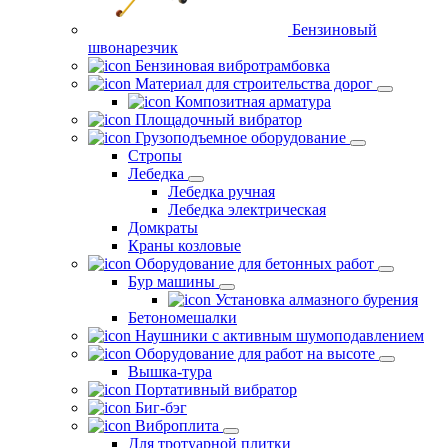
Бензиновый
швонарезчик
Бензиновая вибротрамбовка
Материал для строительства дорог
Композитная арматура
Площадочный вибратор
Грузоподъемное оборудование
Стропы
Лебедка
Лебедка ручная
Лебедка электрическая
Домкраты
Краны козловые
Оборудование для бетонных работ
Бур машины
Установка алмазного бурения
Бетономешалки
Наушники с активным шумоподавлением
Оборудование для работ на высоте
Вышка-тура
Портативный вибратор
Биг-бэг
Виброплита
Для тротуарной плитки