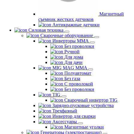
Магнитный
съемник жестких датчиков
Антикражные датчики
Силовая техника
Сварочные оборудование
Инверторы ММА
Без проволоки
Ручной
Для дома
Для дачи
MIG MAG MMA
Полуавтомат
Без газа
С проволокой
Без проволоки
TIG
Сварочный инвертор TIG
Зарядно-пусковые устройства
Трехфазный
Инвертор для сварки
Аксессуары
Магнитные уголки
Генераторы (электростанции)