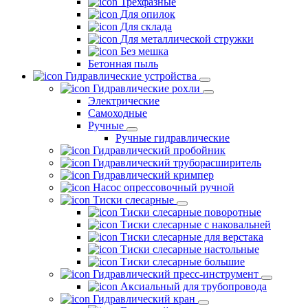
Трехфазные
Для опилок
Для склада
Для металлической стружки
Без мешка
Бетонная пыль
Гидравлические устройства
Гидравлические рохли
Электрические
Самоходные
Ручные
Ручные гидравлические
Гидравлический пробойник
Гидравлический труборасширитель
Гидравлический кримпер
Насос опрессовочный ручной
Тиски слесарные
Тиски слесарные поворотные
Тиски слесарные с наковальней
Тиски слесарные для верстака
Тиски слесарные настольные
Тиски слесарные большие
Гидравлический пресс-инструмент
Аксиальный для трубопровода
Гидравлический кран