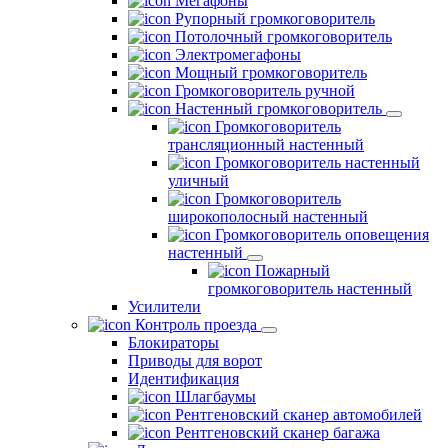
Мегафоны
Рупорный громкоговоритель
Потолочный громкоговоритель
Электромегафоны
Мощный громкоговоритель
Громкоговоритель ручной
Настенный громкоговоритель
Громкоговоритель
трансляционный настенный
Громкоговоритель настенный
уличный
Громкоговоритель
широкополосный настенный
Громкоговоритель оповещения
настенный
Пожарный
громкоговоритель настенный
Усилители
Контроль проезда
Блокираторы
Приводы для ворот
Идентификация
Шлагбаумы
Рентгеновский сканер автомобилей
Рентгеновский сканер багажа