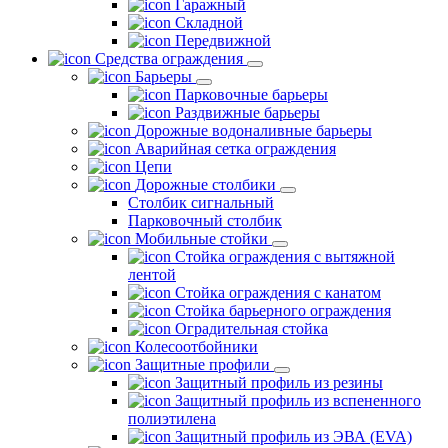
Гаражный
Складной
Передвижной
Средства ограждения
Барьеры
Парковочные барьеры
Раздвижные барьеры
Дорожные водоналивные барьеры
Аварийная сетка ограждения
Цепи
Дорожные столбики
Столбик сигнальный
Парковочный столбик
Мобильные стойки
Стойка ограждения с вытяжной
лентой
Стойка ограждения с канатом
Стойка барьерного ограждения
Оградительная стойка
Колесоотбойники
Защитные профили
Защитный профиль из резины
Защитный профиль из вспененного
полиэтилена
Защитный профиль из ЭВА (EVA)