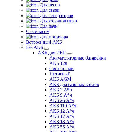
Для весов
Для связи
Для генераторов
Для холодильника
Для дачи
С байпасом
Для монитора
Встроенный АКБ
Без АКБ
АКБ для ИБП
Аккумуляторные батарейки
АКБ 12в
Свинцовый
Литиевый
АКБ AGM
АКБ для газовых котлов
АКБ 7 А*ч
АКБ 9 А*ч
АКБ 26 А*ч
АКБ 110 А*ч
АКБ 12 А*ч
АКБ 17 А*ч
АКБ 18 А*ч
АКБ 55 А*ч