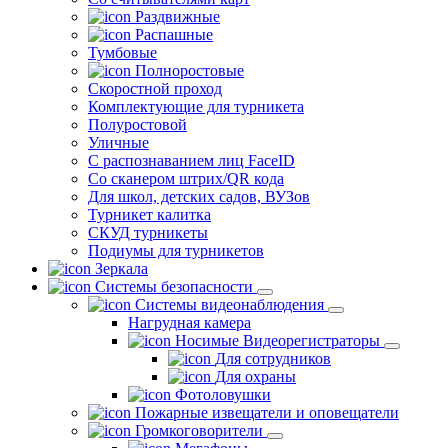
Раздвижные
Распашные
Тумбовые
Полноростовые
Скоростной проход
Комплектующие для турникета
Полуростовой
Уличные
С распознаванием лиц FaceID
Со сканером штрих/QR кода
Для школ, детских садов, ВУЗов
Турникет калитка
СКУД турникеты
Подиумы для турникетов
Зеркала
Системы безопасности
Системы видеонаблюдения
Нагрудная камера
Носимые Видеорегистраторы
Для сотрудников
Для охраны
Фотоловушки
Пожарные извещатели и оповещатели
Громкоговорители