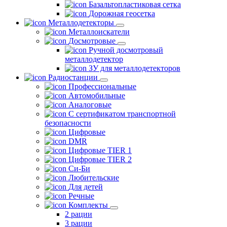
Базальтопластиковая сетка
Дорожная геосетка
Металлодетекторы
Металлоискатели
Досмотровые
Ручной досмотровый
металлодетектор
ЗУ для металлодетекторов
Радиостанции
Профессиональные
Автомобильные
Аналоговые
С сертификатом транспортной
безопасности
Цифровые
DMR
Цифровые TIER 1
Цифровые TIER 2
Си-Би
Любительские
Для детей
Речные
Комплекты
2 рации
3 рации