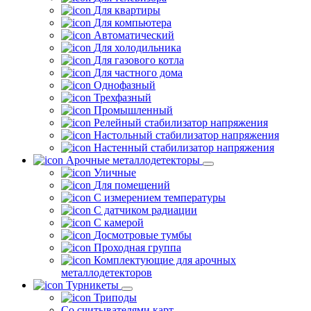
Для квартиры
Для компьютера
Автоматический
Для холодильника
Для газового котла
Для частного дома
Однофазный
Трехфазный
Промышленный
Релейный стабилизатор напряжения
Настольный стабилизатор напряжения
Настенный стабилизатор напряжения
Арочные металлодетекторы
Уличные
Для помещений
С измерением температуры
С датчиком радиации
С камерой
Досмотровые тумбы
Проходная группа
Комплектующие для арочных
металлодетекторов
Турникеты
Триподы
Со считывателями карт