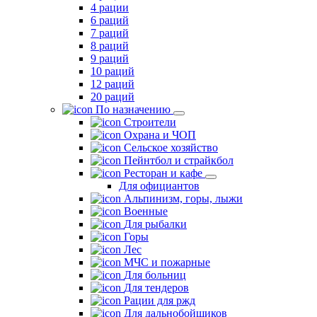
4 рации
6 раций
7 раций
8 раций
9 раций
10 раций
12 раций
20 раций
По назначению
Строители
Охрана и ЧОП
Сельское хозяйство
Пейнтбол и страйкбол
Ресторан и кафе
Для официантов
Альпинизм, горы, лыжи
Военные
Для рыбалки
Горы
Лес
МЧС и пожарные
Для больниц
Для тендеров
Рации для ржд
Для дальнобойщиков