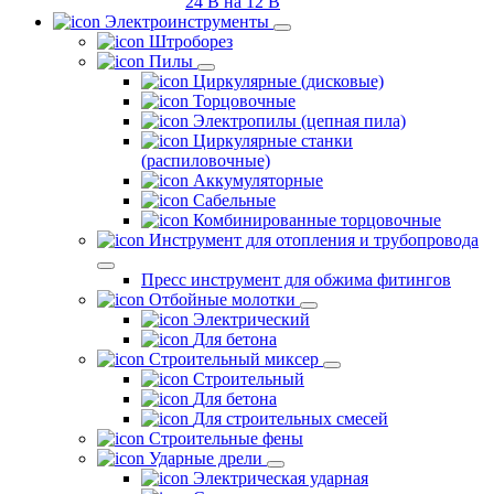
24 В на 12 В
Электроинструменты
Штроборез
Пилы
Циркулярные (дисковые)
Торцовочные
Электропилы (цепная пила)
Циркулярные станки
(распиловочные)
Аккумуляторные
Сабельные
Комбинированные торцовочные
Инструмент для отопления и трубопровода
Пресс инструмент для обжима фитингов
Отбойные молотки
Электрический
Для бетона
Строительный миксер
Строительный
Для бетона
Для строительных смесей
Строительные фены
Ударные дрели
Электрическая ударная