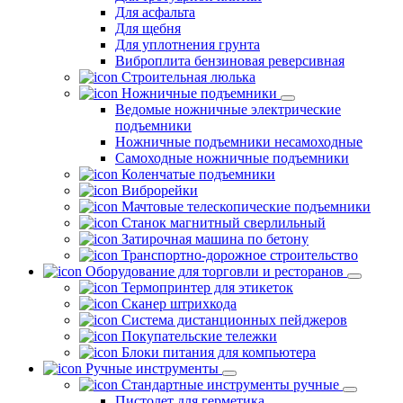
Для асфальта
Для щебня
Для уплотнения грунта
Виброплита бензиновая реверсивная
Строительная люлька
Ножничные подъемники
Ведомые ножничные электрические
подъемники
Ножничные подъемники несамоходные
Самоходные ножничные подъемники
Коленчатые подъемники
Виброрейки
Мачтовые телескопические подъемники
Станок магнитный сверлильный
Затирочная машина по бетону
Транспортно-дорожное строительство
Оборудование для торговли и ресторанов
Термопринтер для этикеток
Сканер штрихкода
Система дистанционных пейджеров
Покупательские тележки
Блоки питания для компьютера
Ручные инструменты
Стандартные инструменты ручные
Пистолет для герметика