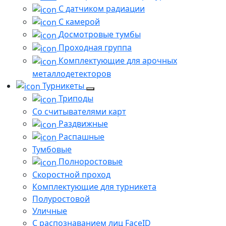
С датчиком радиации
С камерой
Досмотровые тумбы
Проходная группа
Комплектующие для арочных
металлодетекторов
Турникеты
Триподы
Со считывателями карт
Раздвижные
Распашные
Тумбовые
Полноростовые
Скоростной проход
Комплектующие для турникета
Полуростовой
Уличные
С распознаванием лиц FaceID