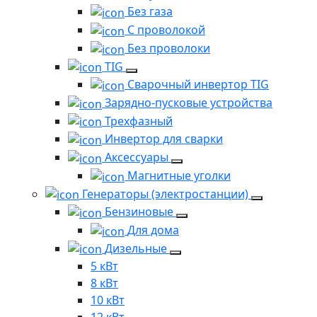
Без газа
С проволокой
Без проволоки
TIG
Сварочный инвертор TIG
Зарядно-пусковые устройства
Трехфазный
Инвертор для сварки
Аксессуары
Магнитные уголки
Генераторы (электростанции)
Бензиновые
Для дома
Дизельные
5 кВт
8 кВт
10 кВт