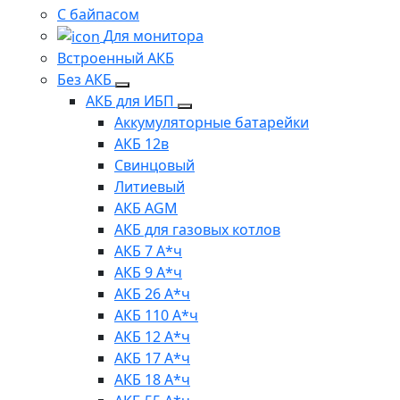
С байпасом
Для монитора
Встроенный АКБ
Без АКБ
АКБ для ИБП
Аккумуляторные батарейки
АКБ 12в
Свинцовый
Литиевый
АКБ AGM
АКБ для газовых котлов
АКБ 7 А*ч
АКБ 9 А*ч
АКБ 26 А*ч
АКБ 110 А*ч
АКБ 12 А*ч
АКБ 17 А*ч
АКБ 18 А*ч