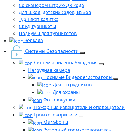
Со сканером штрих/QR кода
Для школ, детских садов, ВУЗов
Турникет калитка
СКУД турникеты
Подиумы для турникетов
Зеркала
Системы безопасности
Системы видеонаблюдения
Нагрудная камера
Носимые Видеорегистраторы
Для сотрудников
Для охраны
Фотоловушки
Пожарные извещатели и оповещатели
Громкоговорители
Мегафоны
Рупорный громкоговоритель