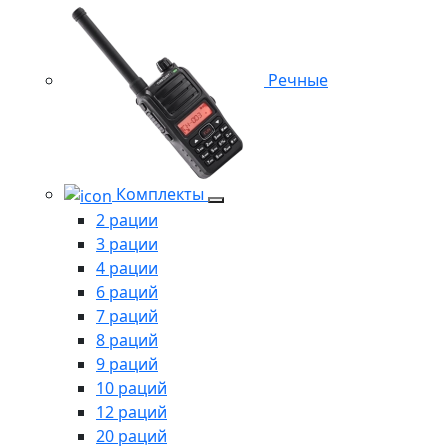
Речные
Комплекты
2 рации
3 рации
4 рации
6 раций
7 раций
8 раций
9 раций
10 раций
12 раций
20 раций