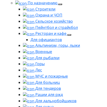
По назначению
Строители
Охрана и ЧОП
Сельское хозяйство
Пейнтбол и страйкбол
Ресторан и кафе
Для официантов
Альпинизм, горы, лыжи
Военные
Для рыбалки
Горы
Лес
МЧС и пожарные
Для больниц
Для тендеров
Рации для ржд
Для дальнобойщиков
Для судна