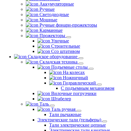
Аккумуляторные
Ручные
Светодиодные
Мощные
Ручные фонари-прожекторы
Карманные
Прожекторы
Уличные
Строительные
Ссо штативом
Складское оборудование
Складская техника
Подъемные столы
На колесах
Ножничный
Гидравлический
С подъемным механизмом
Вилочные погрузчики
Штабелер
Таль
Таль ручная
Тали рычажные
Электрические тали (тельферы)
Тали электрические цепные
Электрические тали канатные