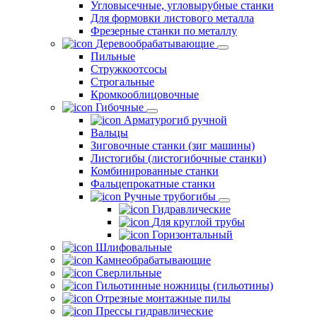
Угловысечные, угловырубные станки
Для формовки листового металла
Фрезерные станки по металлу
Деревообрабатывающие
Пильные
Стружкоотсосы
Строгальные
Кромкооблицовочные
Гибочные
Арматурогиб ручной
Вальцы
Зиговочные станки (зиг машины)
Листогибы (листогибочные станки)
Комбинированные станки
Фальцепрокатные станки
Ручные трубогибы
Гидравлические
Для круглой трубы
Горизонтальный
Шлифовальные
Камнеобрабатывающие
Сверлильные
Гильотинные ножницы (гильотины)
Отрезные монтажные пилы
Прессы гидравлические