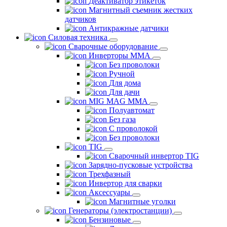
Деактиватор этикеток
Магнитный съемник жестких
датчиков
Антикражные датчики
Силовая техника
Сварочные оборудование
Инверторы ММА
Без проволоки
Ручной
Для дома
Для дачи
MIG MAG MMA
Полуавтомат
Без газа
С проволокой
Без проволоки
TIG
Сварочный инвертор TIG
Зарядно-пусковые устройства
Трехфазный
Инвертор для сварки
Аксессуары
Магнитные уголки
Генераторы (электростанции)
Бензиновые