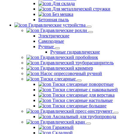
Для склада
Для металлической стружки
Без мешка
Бетонная пыль
Гидравлические устройства
Гидравлические рохли
Электрические
Самоходные
Ручные
Ручные гидравлические
Гидравлический пробойник
Гидравлический труборасширитель
Гидравлический кримпер
Насос опрессовочный ручной
Тиски слесарные
Тиски слесарные поворотные
Тиски слесарные с наковальней
Тиски слесарные для верстака
Тиски слесарные настольные
Тиски слесарные большие
Гидравлический пресс-инструмент
Аксиальный для трубопровода
Гидравлический кран
Гаражный
Складной