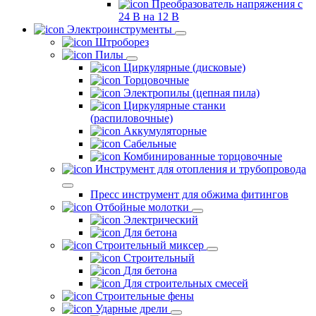
Преобразователь напряжения с
24 В на 12 В
Электроинструменты
Штроборез
Пилы
Циркулярные (дисковые)
Торцовочные
Электропилы (цепная пила)
Циркулярные станки
(распиловочные)
Аккумуляторные
Сабельные
Комбинированные торцовочные
Инструмент для отопления и трубопровода
Пресс инструмент для обжима фитингов
Отбойные молотки
Электрический
Для бетона
Строительный миксер
Строительный
Для бетона
Для строительных смесей
Строительные фены
Ударные дрели