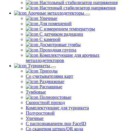
Настольный стабилизатор напряжения
Настенный стабилизатор напряжения
Арочные металлодетекторы
Уличные
Для помещений
С измерением температуры
С датчиком радиации
С камерой
Досмотровые тумбы
Проходная группа
Комплектующие для арочных
металлодетекторов
Турникеты
Триподы
Со считывателями карт
Раздвижные
Распашные
Тумбовые
Полноростовые
Скоростной проход
Комплектующие для турникета
Полуростовой
Уличные
С распознаванием лиц FaceID
Со сканером штрих/QR кода