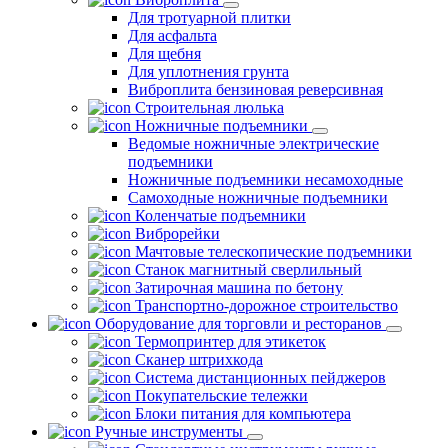
Для тротуарной плитки
Для асфальта
Для щебня
Для уплотнения грунта
Виброплита бензиновая реверсивная
Строительная люлька
Ножничные подъемники
Ведомые ножничные электрические
подъемники
Ножничные подъемники несамоходные
Самоходные ножничные подъемники
Коленчатые подъемники
Виброрейки
Мачтовые телескопические подъемники
Станок магнитный сверлильный
Затирочная машина по бетону
Транспортно-дорожное строительство
Оборудование для торговли и ресторанов
Термопринтер для этикеток
Сканер штрихкода
Система дистанционных пейджеров
Покупательские тележки
Блоки питания для компьютера
Ручные инструменты