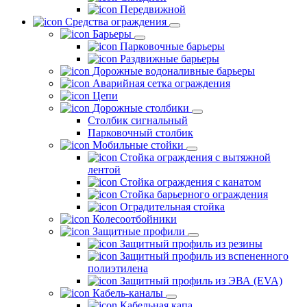
Передвижной
Средства ограждения
Барьеры
Парковочные барьеры
Раздвижные барьеры
Дорожные водоналивные барьеры
Аварийная сетка ограждения
Цепи
Дорожные столбики
Столбик сигнальный
Парковочный столбик
Мобильные стойки
Стойка ограждения с вытяжной
лентой
Стойка ограждения с канатом
Стойка барьерного ограждения
Оградительная стойка
Колесоотбойники
Защитные профили
Защитный профиль из резины
Защитный профиль из вспененного
полиэтилена
Защитный профиль из ЭВА (EVA)
Кабель-каналы
Кабельная капа