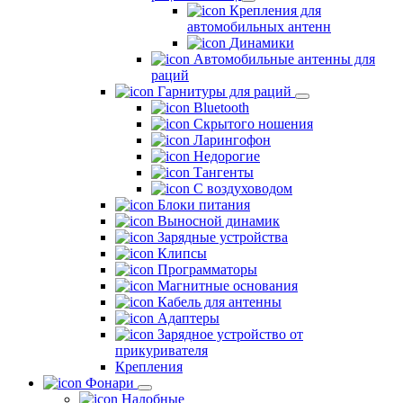
Крепления для
автомобильных антенн
Динамики
Автомобильные антенны для
раций
Гарнитуры для раций
Bluetooth
Скрытого ношения
Ларингофон
Недорогие
Тангенты
С воздуховодом
Блоки питания
Выносной динамик
Зарядные устройства
Клипсы
Программаторы
Магнитные основания
Кабель для антенны
Адаптеры
Зарядное устройство от
прикуривателя
Крепления
Фонари
Налобные