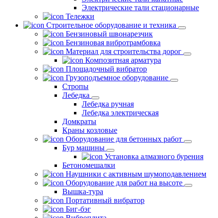
Электрические тали стационарные
Тележки
Строительное оборудование и техника
Бензиновый швонарезчик
Бензиновая вибротрамбовка
Материал для строительства дорог
Композитная арматура
Площадочный вибратор
Грузоподъемное оборудование
Стропы
Лебедка
Лебедка ручная
Лебедка электрическая
Домкраты
Краны козловые
Оборудование для бетонных работ
Бур машины
Установка алмазного бурения
Бетономешалки
Наушники с активным шумоподавлением
Оборудование для работ на высоте
Вышка-тура
Портативный вибратор
Биг-бэг
Виброплита