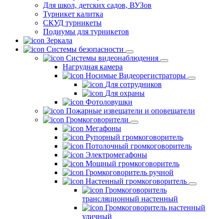
Для школ, детских садов, ВУЗов
Турникет калитка
СКУД турникеты
Подиумы для турникетов
Зеркала
Системы безопасности
Системы видеонаблюдения
Нагрудная камера
Носимые Видеорегистраторы
Для сотрудников
Для охраны
Фотоловушки
Пожарные извещатели и оповещатели
Громкоговорители
Мегафоны
Рупорный громкоговоритель
Потолочный громкоговоритель
Электромегафоны
Мощный громкоговоритель
Громкоговоритель ручной
Настенный громкоговоритель
Громкоговоритель
трансляционный настенный
Громкоговоритель настенный
уличный