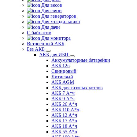
Для весов
Для связи
Для генераторов
Для холодильника
Для дачи
С байпасом
Для монитора
Встроенный АКБ
Без АКБ
АКБ для ИБП
Аккумуляторные батарейки
АКБ 12в
Свинцовый
Литиевый
АКБ AGM
АКБ для газовых котлов
АКБ 7 А*ч
АКБ 9 А*ч
АКБ 26 А*ч
АКБ 110 А*ч
АКБ 12 А*ч
АКБ 17 А*ч
АКБ 18 А*ч
АКБ 55 А*ч