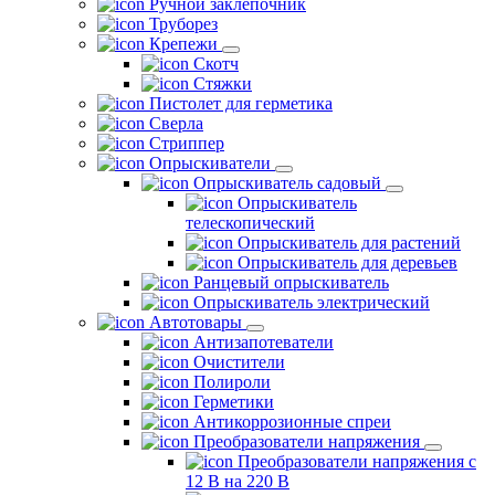
Ручной заклепочник
Труборез
Крепежи
Скотч
Стяжки
Пистолет для герметика
Сверла
Стриппер
Опрыскиватели
Опрыскиватель садовый
Опрыскиватель
телескопический
Опрыскиватель для растений
Опрыскиватель для деревьев
Ранцевый опрыскиватель
Опрыскиватель электрический
Автотовары
Антизапотеватели
Очистители
Полироли
Герметики
Антикоррозионные спреи
Преобразователи напряжения
Преобразователи напряжения с
12 В на 220 В