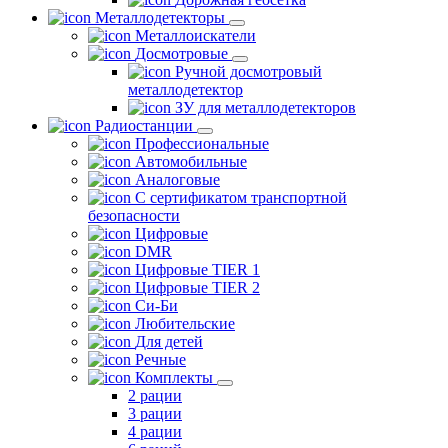
Металлодетекторы
Металлоискатели
Досмотровые
Ручной досмотровый
металлодетектор
ЗУ для металлодетекторов
Радиостанции
Профессиональные
Автомобильные
Аналоговые
С сертификатом транспортной
безопасности
Цифровые
DMR
Цифровые TIER 1
Цифровые TIER 2
Си-Би
Любительские
Для детей
Речные
Комплекты
2 рации
3 рации
4 рации