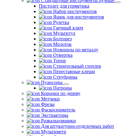
Стандартные инструменты ручные
Пистолет для герметика
Набор инструментов
Ящик для инструментов
Рулетка
Гаечный ключ
Мультитул
Болторез
Молоток
Ножницы по металлу
Отвертка
Топор
Строительный степлер
Переставные клещи
Струбцины
Пуансоны
Патроны
Коронки по дереву
Метчики
Фрезы
Фаскосниматель
Экстракторы
Развальцовщики
Для штукатурно-отделочных работ
Мультиметр