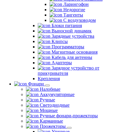
Ларингофон
Недорогие
Тангенты
С воздуховодом
Блоки питания
Выносной динамик
Зарядные устройства
Клипсы
Программаторы
Магнитные основания
Кабель для антенны
Адаптеры
Зарядное устройство от
прикуривателя
Крепления
Фонари
Налобные
Аккумуляторные
Ручные
Светодиодные
Мощные
Ручные фонари-прожекторы
Карманные
Прожекторы
Уличные