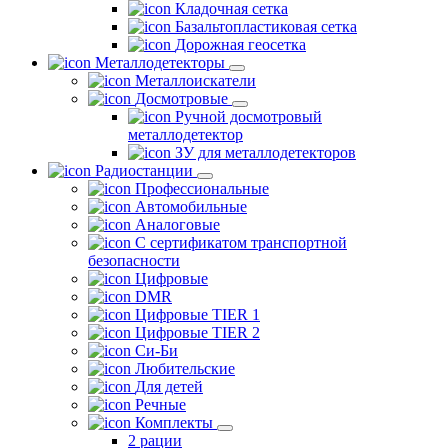
Кладочная сетка
Базальтопластиковая сетка
Дорожная геосетка
Металлодетекторы
Металлоискатели
Досмотровые
Ручной досмотровый
металлодетектор
ЗУ для металлодетекторов
Радиостанции
Профессиональные
Автомобильные
Аналоговые
С сертификатом транспортной
безопасности
Цифровые
DMR
Цифровые TIER 1
Цифровые TIER 2
Си-Би
Любительские
Для детей
Речные
Комплекты
2 рации