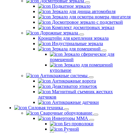
Досмотровые зеркала
Подкатное зеркало
Зеркало для днища автомобиля
Зеркало для осмотра номера двигателя
Досмотровое зеркало с подсветкой
Комплект досмотровых зеркал
Дорожные зеркала
Кронштейн для крепления зеркала
Индустриальные зеркала
Зеркала для помещений
Зеркало сферическое для
помещений
Зеркало для помещений
купольное
Антикражные системы
Антикражные ворота
Деактиватор этикеток
Магнитный съемник жестких
датчиков
Антикражные датчики
Силовая техника
Сварочные оборудование
Инверторы ММА
Без проволоки
Ручной