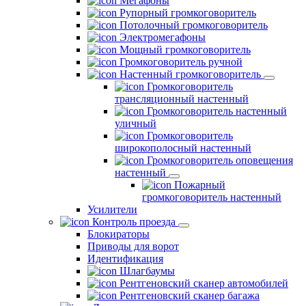
Мегафоны
Рупорный громкоговоритель
Потолочный громкоговоритель
Электромегафоны
Мощный громкоговоритель
Громкоговоритель ручной
Настенный громкоговоритель
Громкоговоритель
трансляционный настенный
Громкоговоритель настенный
уличный
Громкоговоритель
широкополосный настенный
Громкоговоритель оповещения
настенный
Пожарный
громкоговоритель настенный
Усилители
Контроль проезда
Блокираторы
Приводы для ворот
Идентификация
Шлагбаумы
Рентгеновский сканер автомобилей
Рентгеновский сканер багажа