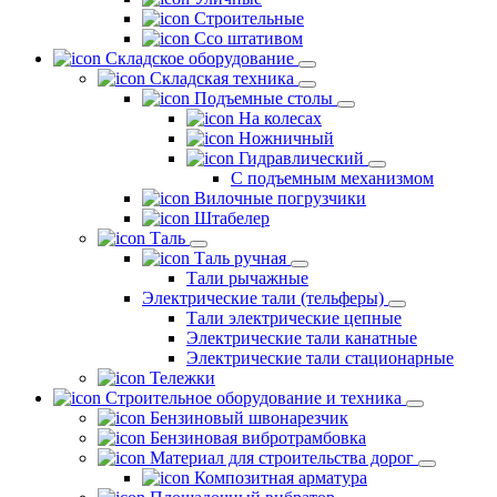
Строительные
Ссо штативом
Складское оборудование
Складская техника
Подъемные столы
На колесах
Ножничный
Гидравлический
С подъемным механизмом
Вилочные погрузчики
Штабелер
Таль
Таль ручная
Тали рычажные
Электрические тали (тельферы)
Тали электрические цепные
Электрические тали канатные
Электрические тали стационарные
Тележки
Строительное оборудование и техника
Бензиновый швонарезчик
Бензиновая вибротрамбовка
Материал для строительства дорог
Композитная арматура