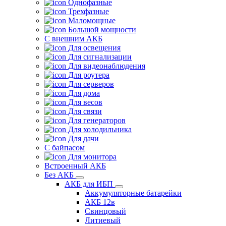
Однофазные
Трехфазные
Маломощные
Большой мощности
С внешним АКБ
Для освещения
Для сигнализации
Для видеонаблюдения
Для роутера
Для серверов
Для дома
Для весов
Для связи
Для генераторов
Для холодильника
Для дачи
С байпасом
Для монитора
Встроенный АКБ
Без АКБ
АКБ для ИБП
Аккумуляторные батарейки
АКБ 12в
Свинцовый
Литиевый