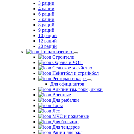
3 рации
4 рации
6 раций
7 раций
8 раций
9 раций
10 раций
12 раций
20 раций
По назначению
Строители
Охрана и ЧОП
Сельское хозяйство
Пейнтбол и страйкбол
Ресторан и кафе
Для официантов
Альпинизм, горы, лыжи
Военные
Для рыбалки
Горы
Лес
МЧС и пожарные
Для больниц
Для тендеров
Рации для ржд