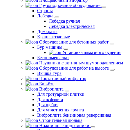
Площадочный вибратор
Грузоподъемное оборудование
Стропы
Лебедка
Лебедка ручная
Лебедка электрическая
Домкраты
Краны козловые
Оборудование для бетонных работ
Бур машины
Установка алмазного бурения
Бетономешалки
Наушники с активным шумоподавлением
Оборудование для работ на высоте
Вышка-тура
Портативный вибратор
Биг-бэг
Виброплита
Для тротуарной плитки
Для асфальта
Для щебня
Для уплотнения грунта
Виброплита бензиновая реверсивная
Строительная люлька
Ножничные подъемники