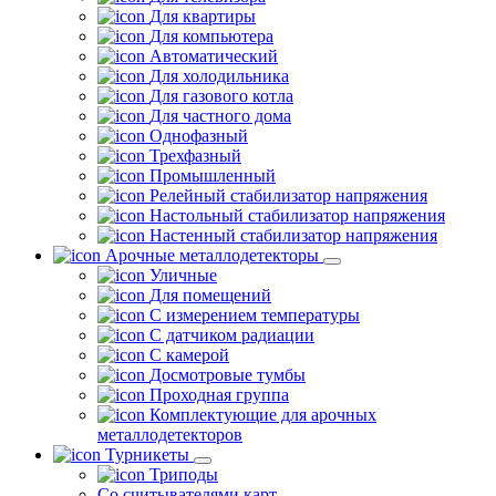
Для квартиры
Для компьютера
Автоматический
Для холодильника
Для газового котла
Для частного дома
Однофазный
Трехфазный
Промышленный
Релейный стабилизатор напряжения
Настольный стабилизатор напряжения
Настенный стабилизатор напряжения
Арочные металлодетекторы
Уличные
Для помещений
С измерением температуры
С датчиком радиации
С камерой
Досмотровые тумбы
Проходная группа
Комплектующие для арочных
металлодетекторов
Турникеты
Триподы
Со считывателями карт