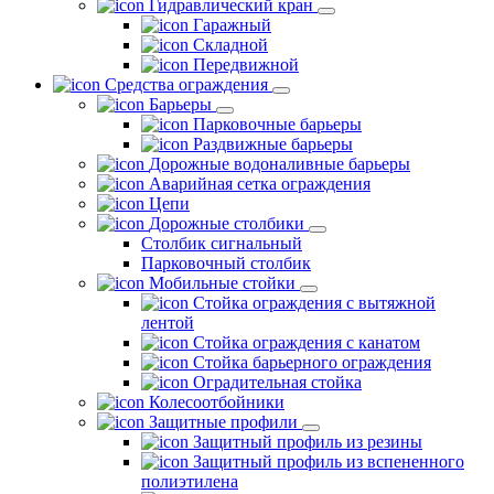
Гидравлический кран
Гаражный
Складной
Передвижной
Средства ограждения
Барьеры
Парковочные барьеры
Раздвижные барьеры
Дорожные водоналивные барьеры
Аварийная сетка ограждения
Цепи
Дорожные столбики
Столбик сигнальный
Парковочный столбик
Мобильные стойки
Стойка ограждения с вытяжной
лентой
Стойка ограждения с канатом
Стойка барьерного ограждения
Оградительная стойка
Колесоотбойники
Защитные профили
Защитный профиль из резины
Защитный профиль из вспененного
полиэтилена