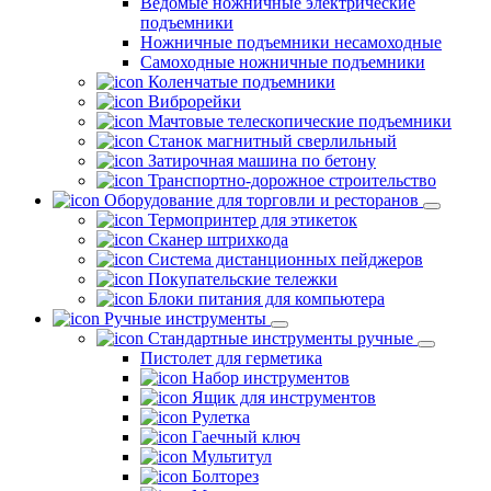
Ведомые ножничные электрические
подъемники
Ножничные подъемники несамоходные
Самоходные ножничные подъемники
Коленчатые подъемники
Виброрейки
Мачтовые телескопические подъемники
Станок магнитный сверлильный
Затирочная машина по бетону
Транспортно-дорожное строительство
Оборудование для торговли и ресторанов
Термопринтер для этикеток
Сканер штрихкода
Система дистанционных пейджеров
Покупательские тележки
Блоки питания для компьютера
Ручные инструменты
Стандартные инструменты ручные
Пистолет для герметика
Набор инструментов
Ящик для инструментов
Рулетка
Гаечный ключ
Мультитул
Болторез