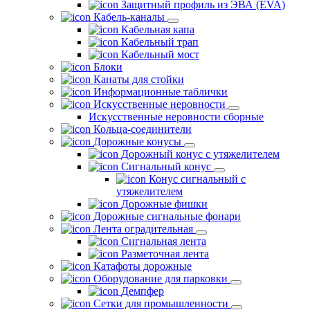
Защитный профиль из ЭВА (EVA)
Кабель-каналы
Кабельная капа
Кабельный трап
Кабельный мост
Блоки
Канаты для стойки
Информационные таблички
Искусственные неровности
Искусственные неровности сборные
Кольца-соединители
Дорожные конусы
Дорожный конус с утяжелителем
Сигнальный конус
Конус сигнальный с
утяжелителем
Дорожные фишки
Дорожные сигнальные фонари
Лента оградительная
Сигнальная лента
Разметочная лента
Катафоты дорожные
Оборудование для парковки
Демпфер
Сетки для промышленности