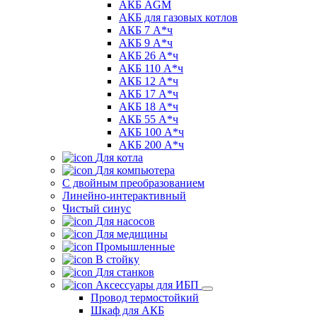
АКБ AGM
АКБ для газовых котлов
АКБ 7 А*ч
АКБ 9 А*ч
АКБ 26 А*ч
АКБ 110 А*ч
АКБ 12 А*ч
АКБ 17 А*ч
АКБ 18 А*ч
АКБ 55 А*ч
АКБ 100 А*ч
АКБ 200 А*ч
Для котла
Для компьютера
C двойным преобразованием
Линейно-интерактивный
Чистый синус
Для насосов
Для медицины
Промышленные
В стойку
Для станков
Аксессуары для ИБП
Провод термостойкий
Шкаф для АКБ