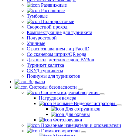
Раздвижные
Распашные
Тумбовые
Полноростовые
Скоростной проход
Комплектующие для турникета
Полуростовой
Уличные
С распознаванием лиц FaceID
Со сканером штрих/QR кода
Для школ, детских садов, ВУЗов
Турникет калитка
СКУД турникеты
Подиумы для турникетов
Зеркала
Системы безопасности
Системы видеонаблюдения
Нагрудная камера
Носимые Видеорегистраторы
Для сотрудников
Для охраны
Фотоловушки
Пожарные извещатели и оповещатели
Громкоговорители