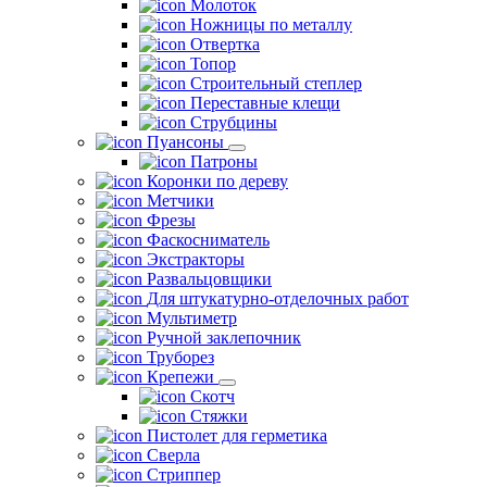
Молоток
Ножницы по металлу
Отвертка
Топор
Строительный степлер
Переставные клещи
Струбцины
Пуансоны
Патроны
Коронки по дереву
Метчики
Фрезы
Фаскосниматель
Экстракторы
Развальцовщики
Для штукатурно-отделочных работ
Мультиметр
Ручной заклепочник
Труборез
Крепежи
Скотч
Стяжки
Пистолет для герметика
Сверла
Стриппер