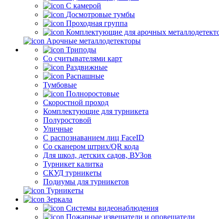
С камерой
Досмотровые тумбы
Проходная группа
Комплектующие для арочных металлодетект
Арочные металлодетекторы
Триподы
Со считывателями карт
Раздвижные
Распашные
Тумбовые
Полноростовые
Скоростной проход
Комплектующие для турникета
Полуростовой
Уличные
С распознаванием лиц FaceID
Со сканером штрих/QR кода
Для школ, детских садов, ВУЗов
Турникет калитка
СКУД турникеты
Подиумы для турникетов
Турникеты
Зеркала
Системы видеонаблюдения
Пожарные извещатели и оповещатели