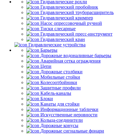
Гидравлические рохли
Гидравлический пробойник
Гидравлический труборасширитель
Гидравлический кримпер
Насос опрессовочный ручной
Тиски слесарные
Гидравлический пресс-инструмент
Гидравлический кран
Гидравлические устройства
Барьеры
Дорожные водоналивные барьеры
Аварийная сетка ограждения
Цепи
Дорожные столбики
Мобильные стойки
Колесоотбойники
Защитные профили
Кабель-каналы
Блоки
Канаты для стойки
Информационные таблички
Искусственные неровности
Кольца-соединители
Дорожные конусы
Дорожные сигнальные фонари