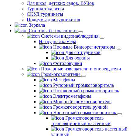
Для школ, детских садов, ВУЗов
Турникет калитка
СКУД турникеты
Подиумы для турникетов
Зеркала
Системы безопасности
Системы видеонаблюдения
Нагрудная камера
Носимые Видеорегистраторы
Для сотрудников
Для охраны
Фотоловушки
Пожарные извещатели и оповещатели
Громкоговорители
Мегафоны
Рупорный громкоговоритель
Потолочный громкоговоритель
Электромегафоны
Мощный громкоговоритель
Громкоговоритель ручной
Настенный громкоговоритель
Громкоговоритель
трансляционный настенный
Громкоговоритель настенный
уличный