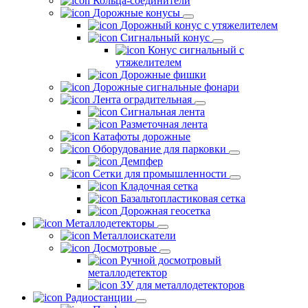
Кольца-соединители
Дорожные конусы
Дорожный конус с утяжелителем
Сигнальный конус
Конус сигнальный с
утяжелителем
Дорожные фишки
Дорожные сигнальные фонари
Лента оградительная
Сигнальная лента
Разметочная лента
Катафоты дорожные
Оборудование для парковки
Демпфер
Сетки для промышленности
Кладочная сетка
Базальтопластиковая сетка
Дорожная геосетка
Металлодетекторы
Металлоискатели
Досмотровые
Ручной досмотровый
металлодетектор
ЗУ для металлодетекторов
Радиостанции