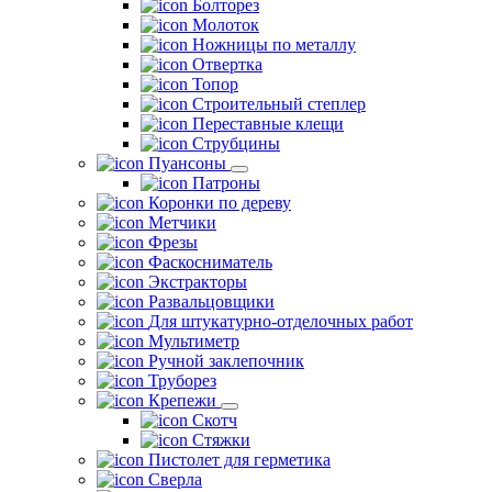
Болторез
Молоток
Ножницы по металлу
Отвертка
Топор
Строительный степлер
Переставные клещи
Струбцины
Пуансоны
Патроны
Коронки по дереву
Метчики
Фрезы
Фаскосниматель
Экстракторы
Развальцовщики
Для штукатурно-отделочных работ
Мультиметр
Ручной заклепочник
Труборез
Крепежи
Скотч
Стяжки
Пистолет для герметика
Сверла