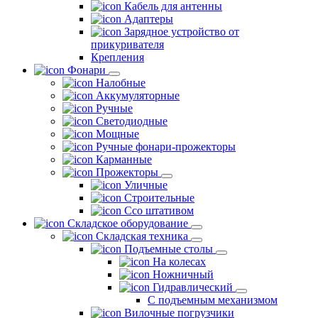
Кабель для антенны
Адаптеры
Зарядное устройство от
прикуривателя
Крепления
Фонари
Налобные
Аккумуляторные
Ручные
Светодиодные
Мощные
Ручные фонари-прожекторы
Карманные
Прожекторы
Уличные
Строительные
Ссо штативом
Складское оборудование
Складская техника
Подъемные столы
На колесах
Ножничный
Гидравлический
С подъемным механизмом
Вилочные погрузчики