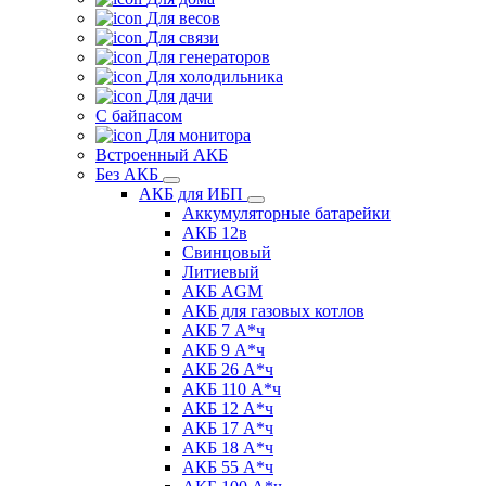
Для весов
Для связи
Для генераторов
Для холодильника
Для дачи
С байпасом
Для монитора
Встроенный АКБ
Без АКБ
АКБ для ИБП
Аккумуляторные батарейки
АКБ 12в
Свинцовый
Литиевый
АКБ AGM
АКБ для газовых котлов
АКБ 7 А*ч
АКБ 9 А*ч
АКБ 26 А*ч
АКБ 110 А*ч
АКБ 12 А*ч
АКБ 17 А*ч
АКБ 18 А*ч
АКБ 55 А*ч