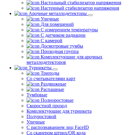
Настольный стабилизатор напряжения
Настенный стабилизатор напряжения
Арочные металлодетекторы
Уличные
Для помещений
С измерением температуры
С датчиком радиации
С камерой
Досмотровые тумбы
Проходная группа
Комплектующие для арочных
металлодетекторов
Турникеты
Триподы
Со считывателями карт
Раздвижные
Распашные
Тумбовые
Полноростовые
Скоростной проход
Комплектующие для турникета
Полуростовой
Уличные
С распознаванием лиц FaceID
Со сканером штрих/QR кода