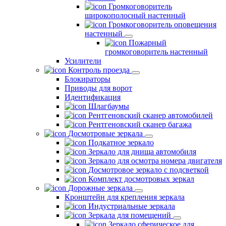
Громкоговоритель
широкополосный настенный
Громкоговоритель оповещения
настенный
Пожарный
громкоговоритель настенный
Усилители
Контроль проезда
Блокираторы
Приводы для ворот
Идентификация
Шлагбаумы
Рентгеновский сканер автомобилей
Рентгеновский сканер багажа
Досмотровые зеркала
Подкатное зеркало
Зеркало для днища автомобиля
Зеркало для осмотра номера двигателя
Досмотровое зеркало с подсветкой
Комплект досмотровых зеркал
Дорожные зеркала
Кронштейн для крепления зеркала
Индустриальные зеркала
Зеркала для помещений
Зеркало сферическое для