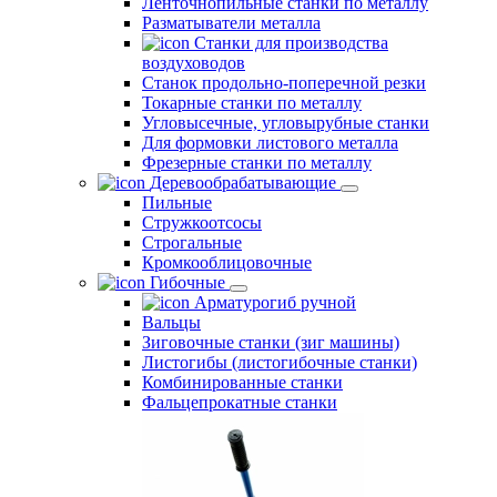
Ленточнопильные станки по металлу
Разматыватели металла
Станки для производства
воздуховодов
Станок продольно-поперечной резки
Токарные станки по металлу
Угловысечные, угловырубные станки
Для формовки листового металла
Фрезерные станки по металлу
Деревообрабатывающие
Пильные
Стружкоотсосы
Строгальные
Кромкооблицовочные
Гибочные
Арматурогиб ручной
Вальцы
Зиговочные станки (зиг машины)
Листогибы (листогибочные станки)
Комбинированные станки
Фальцепрокатные станки