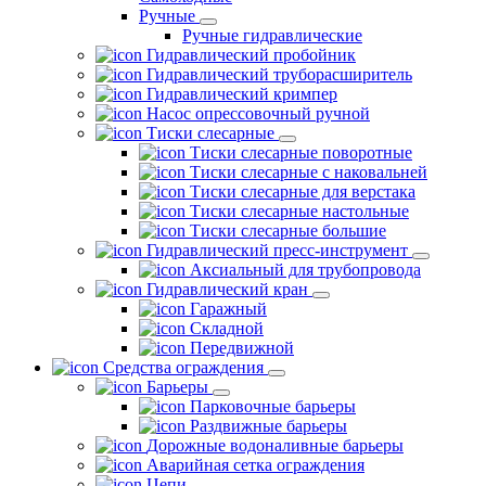
Ручные
Ручные гидравлические
Гидравлический пробойник
Гидравлический труборасширитель
Гидравлический кримпер
Насос опрессовочный ручной
Тиски слесарные
Тиски слесарные поворотные
Тиски слесарные с наковальней
Тиски слесарные для верстака
Тиски слесарные настольные
Тиски слесарные большие
Гидравлический пресс-инструмент
Аксиальный для трубопровода
Гидравлический кран
Гаражный
Складной
Передвижной
Средства ограждения
Барьеры
Парковочные барьеры
Раздвижные барьеры
Дорожные водоналивные барьеры
Аварийная сетка ограждения
Цепи