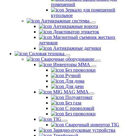
помещений
Зеркало для помещений
купольное
Антикражные системы
Антикражные ворота
Деактиватор этикеток
Магнитный съемник жестких
датчиков
Антикражные датчики
Силовая техника
Сварочные оборудование
Инверторы ММА
Без проволоки
Ручной
Для дома
Для дачи
MIG MAG MMA
Полуавтомат
Без газа
С проволокой
Без проволоки
TIG
Сварочный инвертор TIG
Зарядно-пусковые устройства
Трехфазный