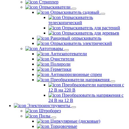
Стриппер
Опрыскиватели
Опрыскиватель садовый
Опрыскиватель
телескопический
Опрыскиватель для растений
Опрыскиватель для деревьев
Ранцевый опрыскиватель
Опрыскиватель электрический
Автотовары
Антизапотеватели
Очистители
Полироли
Герметики
Антикоррозионные спреи
Преобразователи напряжения
Преобразователи напряжения с
12 В на 220 В
Преобразователь напряжения с
24 В на 12 В
Электроинструменты
Штроборез
Пилы
Циркулярные (дисковые)
Торцовочные