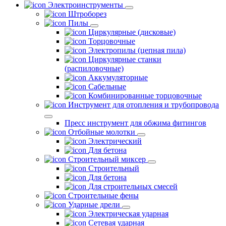
Электроинструменты
Штроборез
Пилы
Циркулярные (дисковые)
Торцовочные
Электропилы (цепная пила)
Циркулярные станки
(распиловочные)
Аккумуляторные
Сабельные
Комбинированные торцовочные
Инструмент для отопления и трубопровода
Пресс инструмент для обжима фитингов
Отбойные молотки
Электрический
Для бетона
Строительный миксер
Строительный
Для бетона
Для строительных смесей
Строительные фены
Ударные дрели
Электрическая ударная
Сетевая ударная