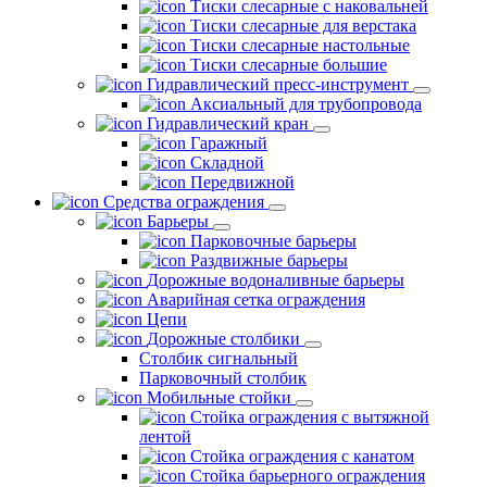
Тиски слесарные с наковальней
Тиски слесарные для верстака
Тиски слесарные настольные
Тиски слесарные большие
Гидравлический пресс-инструмент
Аксиальный для трубопровода
Гидравлический кран
Гаражный
Складной
Передвижной
Средства ограждения
Барьеры
Парковочные барьеры
Раздвижные барьеры
Дорожные водоналивные барьеры
Аварийная сетка ограждения
Цепи
Дорожные столбики
Столбик сигнальный
Парковочный столбик
Мобильные стойки
Стойка ограждения с вытяжной
лентой
Стойка ограждения с канатом
Стойка барьерного ограждения