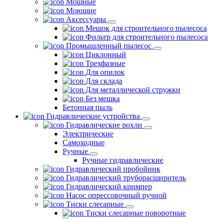
Мощные
Моющие
Аксессуары
Мешок для строительного пылесоса
Фильтр для строительного пылесоса
Промышленный пылесос
Циклонный
Трехфазные
Для опилок
Для склада
Для металлической стружки
Без мешка
Бетонная пыль
Гидравлические устройства
Гидравлические рохли
Электрические
Самоходные
Ручные
Ручные гидравлические
Гидравлический пробойник
Гидравлический труборасширитель
Гидравлический кримпер
Насос опрессовочный ручной
Тиски слесарные
Тиски слесарные поворотные