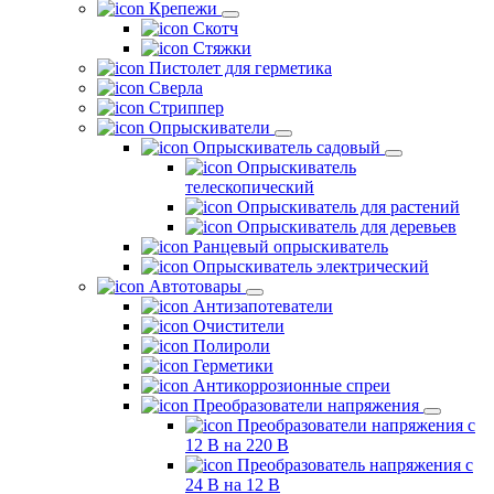
Крепежи
Скотч
Стяжки
Пистолет для герметика
Сверла
Стриппер
Опрыскиватели
Опрыскиватель садовый
Опрыскиватель
телескопический
Опрыскиватель для растений
Опрыскиватель для деревьев
Ранцевый опрыскиватель
Опрыскиватель электрический
Автотовары
Антизапотеватели
Очистители
Полироли
Герметики
Антикоррозионные спреи
Преобразователи напряжения
Преобразователи напряжения с
12 В на 220 В
Преобразователь напряжения с
24 В на 12 В