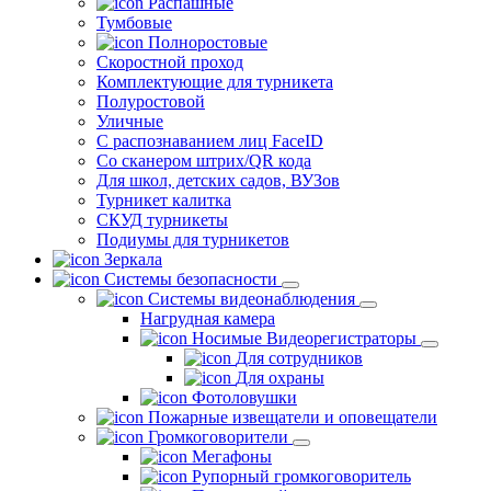
Распашные
Тумбовые
Полноростовые
Скоростной проход
Комплектующие для турникета
Полуростовой
Уличные
С распознаванием лиц FaceID
Со сканером штрих/QR кода
Для школ, детских садов, ВУЗов
Турникет калитка
СКУД турникеты
Подиумы для турникетов
Зеркала
Системы безопасности
Системы видеонаблюдения
Нагрудная камера
Носимые Видеорегистраторы
Для сотрудников
Для охраны
Фотоловушки
Пожарные извещатели и оповещатели
Громкоговорители
Мегафоны
Рупорный громкоговоритель