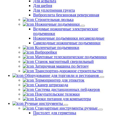
Для асфальта
Для щебня
Для уплотнения грунта
Виброплита бензиновая реверсивная
Строительная люлька
Ножничные подъемники
Ведомые ножничные электрические
подъемники
Ножничные подъемники несамоходные
Самоходные ножничные подъемники
Коленчатые подъемники
Виброрейки
Мачтовые телескопические подъемники
Станок магнитный сверлильный
Затирочная машина по бетону
Транспортно-дорожное строительство
Оборудование для торговли и ресторанов
Термопринтер для этикеток
Сканер штрихкода
Система дистанционных пейджеров
Покупательские тележки
Блоки питания для компьютера
Ручные инструменты
Стандартные инструменты ручные
Пистолет для герметика