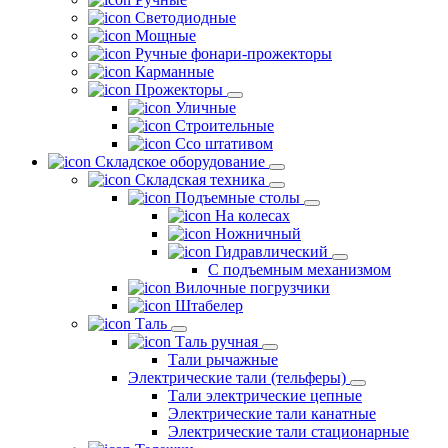
Светодиодные
Мощные
Ручные фонари-прожекторы
Карманные
Прожекторы
Уличные
Строительные
Ссо штативом
Складское оборудование
Складская техника
Подъемные столы
На колесах
Ножничный
Гидравлический
С подъемным механизмом
Вилочные погрузчики
Штабелер
Таль
Таль ручная
Тали рычажные
Электрические тали (тельферы)
Тали электрические цепные
Электрические тали канатные
Электрические тали стационарные