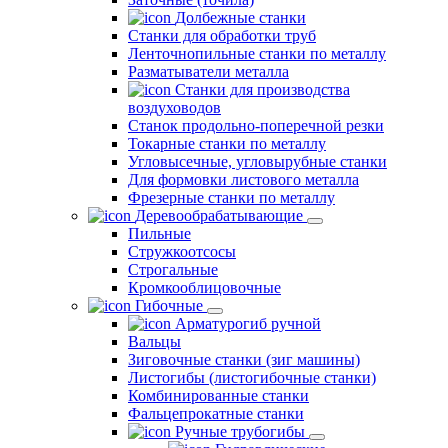
Долбежные станки
Станки для обработки труб
Ленточнопильные станки по металлу
Разматыватели металла
Станки для производства
воздуховодов
Станок продольно-поперечной резки
Токарные станки по металлу
Угловысечные, угловырубные станки
Для формовки листового металла
Фрезерные станки по металлу
Деревообрабатывающие
Пильные
Стружкоотсосы
Строгальные
Кромкооблицовочные
Гибочные
Арматурогиб ручной
Вальцы
Зиговочные станки (зиг машины)
Листогибы (листогибочные станки)
Комбинированные станки
Фальцепрокатные станки
Ручные трубогибы