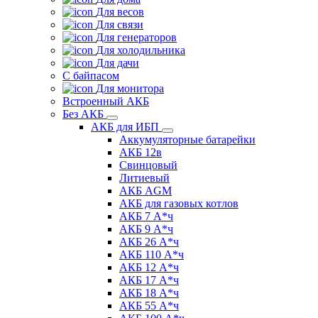
Для весов
Для связи
Для генераторов
Для холодильника
Для дачи
С байпасом
Для монитора
Встроенный АКБ
Без АКБ
АКБ для ИБП
Аккумуляторные батарейки
АКБ 12в
Свинцовый
Литиевый
АКБ AGM
АКБ для газовых котлов
АКБ 7 А*ч
АКБ 9 А*ч
АКБ 26 А*ч
АКБ 110 А*ч
АКБ 12 А*ч
АКБ 17 А*ч
АКБ 18 А*ч
АКБ 55 А*ч