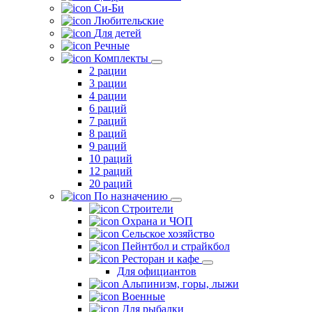
Си-Би
Любительские
Для детей
Речные
Комплекты
2 рации
3 рации
4 рации
6 раций
7 раций
8 раций
9 раций
10 раций
12 раций
20 раций
По назначению
Строители
Охрана и ЧОП
Сельское хозяйство
Пейнтбол и страйкбол
Ресторан и кафе
Для официантов
Альпинизм, горы, лыжи
Военные
Для рыбалки