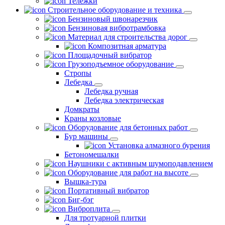
Тележки
Строительное оборудование и техника
Бензиновый швонарезчик
Бензиновая вибротрамбовка
Материал для строительства дорог
Композитная арматура
Площадочный вибратор
Грузоподъемное оборудование
Стропы
Лебедка
Лебедка ручная
Лебедка электрическая
Домкраты
Краны козловые
Оборудование для бетонных работ
Бур машины
Установка алмазного бурения
Бетономешалки
Наушники с активным шумоподавлением
Оборудование для работ на высоте
Вышка-тура
Портативный вибратор
Биг-бэг
Виброплита
Для тротуарной плитки