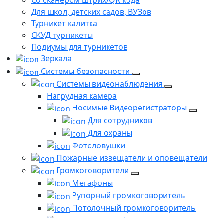
Со сканером штрих/QR кода
Для школ, детских садов, ВУЗов
Турникет калитка
СКУД турникеты
Подиумы для турникетов
Зеркала
Системы безопасности
Системы видеонаблюдения
Нагрудная камера
Носимые Видеорегистраторы
Для сотрудников
Для охраны
Фотоловушки
Пожарные извещатели и оповещатели
Громкоговорители
Мегафоны
Рупорный громкоговоритель
Потолочный громкоговоритель