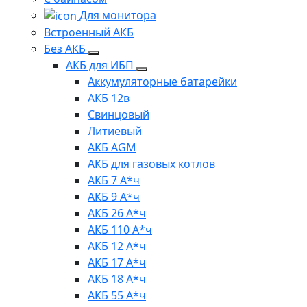
Для монитора
Встроенный АКБ
Без АКБ
АКБ для ИБП
Аккумуляторные батарейки
АКБ 12в
Свинцовый
Литиевый
АКБ AGM
АКБ для газовых котлов
АКБ 7 А*ч
АКБ 9 А*ч
АКБ 26 А*ч
АКБ 110 А*ч
АКБ 12 А*ч
АКБ 17 А*ч
АКБ 18 А*ч
АКБ 55 А*ч