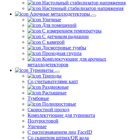
Настольный стабилизатор напряжения
Настенный стабилизатор напряжения
Арочные металлодетекторы
Уличные
Для помещений
С измерением температуры
С датчиком радиации
С камерой
Досмотровые тумбы
Проходная группа
Комплектующие для арочных
металлодетекторов
Турникеты
Триподы
Со считывателями карт
Раздвижные
Распашные
Тумбовые
Полноростовые
Скоростной проход
Комплектующие для турникета
Полуростовой
Уличные
С распознаванием лиц FaceID
Со сканером штрих/QR кода