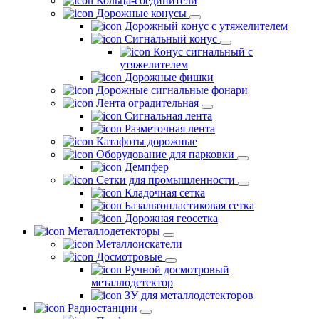
Кольца-соединители
Дорожные конусы
Дорожный конус с утяжелителем
Сигнальный конус
Конус сигнальный с
утяжелителем
Дорожные фишки
Дорожные сигнальные фонари
Лента оградительная
Сигнальная лента
Разметочная лента
Катафоты дорожные
Оборудование для парковки
Демпфер
Сетки для промышленности
Кладочная сетка
Базальтопластиковая сетка
Дорожная геосетка
Металлодетекторы
Металлоискатели
Досмотровые
Ручной досмотровый
металлодетектор
ЗУ для металлодетекторов
Радиостанции