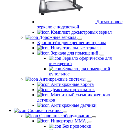
Досмотровое
зеркало с подсветкой
Комплект досмотровых зеркал
Дорожные зеркала
Кронштейн для крепления зеркала
Индустриальные зеркала
Зеркала для помещений
Зеркало сферическое для
помещений
Зеркало для помещений
купольное
Антикражные системы
Антикражные ворота
Деактиватор этикеток
Магнитный съемник жестких
датчиков
Антикражные датчики
Силовая техника
Сварочные оборудование
Инверторы ММА
Без проволоки