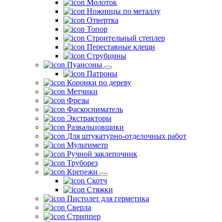
Молоток
Ножницы по металлу
Отвертка
Топор
Строительный степлер
Переставные клещи
Струбцины
Пуансоны
Патроны
Коронки по дереву
Метчики
Фрезы
Фаскосниматель
Экстракторы
Развальцовщики
Для штукатурно-отделочных работ
Мультиметр
Ручной заклепочник
Труборез
Крепежи
Скотч
Стяжки
Пистолет для герметика
Сверла
Стриппер