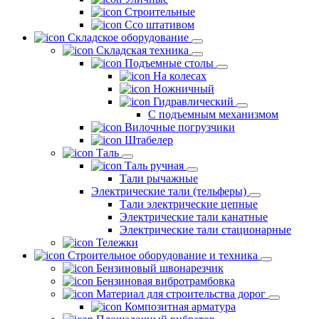
Строительные
Ссо штативом
Складское оборудование
Складская техника
Подъемные столы
На колесах
Ножничный
Гидравлический
С подъемным механизмом
Вилочные погрузчики
Штабелер
Таль
Таль ручная
Тали рычажные
Электрические тали (тельферы)
Тали электрические цепные
Электрические тали канатные
Электрические тали стационарные
Тележки
Строительное оборудование и техника
Бензиновый швонарезчик
Бензиновая вибротрамбовка
Материал для строительства дорог
Композитная арматура