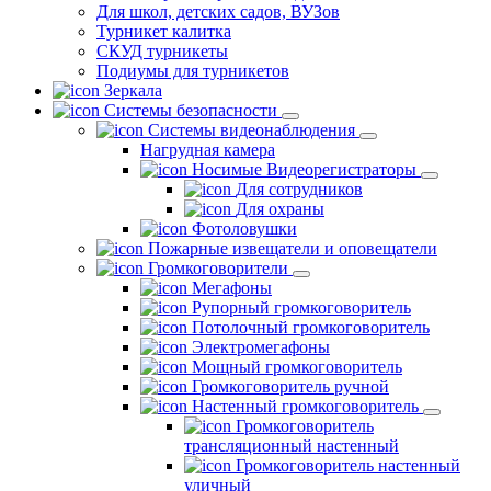
Для школ, детских садов, ВУЗов
Турникет калитка
СКУД турникеты
Подиумы для турникетов
Зеркала
Системы безопасности
Системы видеонаблюдения
Нагрудная камера
Носимые Видеорегистраторы
Для сотрудников
Для охраны
Фотоловушки
Пожарные извещатели и оповещатели
Громкоговорители
Мегафоны
Рупорный громкоговоритель
Потолочный громкоговоритель
Электромегафоны
Мощный громкоговоритель
Громкоговоритель ручной
Настенный громкоговоритель
Громкоговоритель
трансляционный настенный
Громкоговоритель настенный
уличный