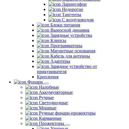
Ларингофон
Недорогие
Тангенты
С воздуховодом
Блоки питания
Выносной динамик
Зарядные устройства
Клипсы
Программаторы
Магнитные основания
Кабель для антенны
Адаптеры
Зарядное устройство от
прикуривателя
Крепления
Фонари
Налобные
Аккумуляторные
Ручные
Светодиодные
Мощные
Ручные фонари-прожекторы
Карманные
Прожекторы
Уличные