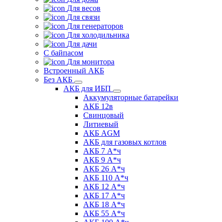
Для весов
Для связи
Для генераторов
Для холодильника
Для дачи
С байпасом
Для монитора
Встроенный АКБ
Без АКБ
АКБ для ИБП
Аккумуляторные батарейки
АКБ 12в
Свинцовый
Литиевый
АКБ AGM
АКБ для газовых котлов
АКБ 7 А*ч
АКБ 9 А*ч
АКБ 26 А*ч
АКБ 110 А*ч
АКБ 12 А*ч
АКБ 17 А*ч
АКБ 18 А*ч
АКБ 55 А*ч