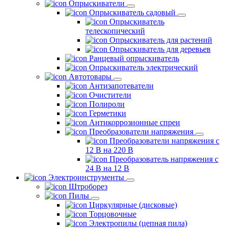
Опрыскиватели
Опрыскиватель садовый
Опрыскиватель
телескопический
Опрыскиватель для растений
Опрыскиватель для деревьев
Ранцевый опрыскиватель
Опрыскиватель электрический
Автотовары
Антизапотеватели
Очистители
Полироли
Герметики
Антикоррозионные спреи
Преобразователи напряжения
Преобразователи напряжения с
12 В на 220 В
Преобразователь напряжения с
24 В на 12 В
Электроинструменты
Штроборез
Пилы
Циркулярные (дисковые)
Торцовочные
Электропилы (цепная пила)