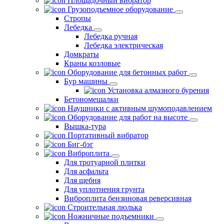
Площадочный вибратор
Грузоподъемное оборудование
Стропы
Лебедка
Лебедка ручная
Лебедка электрическая
Домкраты
Краны козловые
Оборудование для бетонных работ
Бур машины
Установка алмазного бурения
Бетономешалки
Наушники с активным шумоподавлением
Оборудование для работ на высоте
Вышка-тура
Портативный вибратор
Биг-бэг
Виброплита
Для тротуарной плитки
Для асфальта
Для щебня
Для уплотнения грунта
Виброплита бензиновая реверсивная
Строительная люлька
Ножничные подъемники