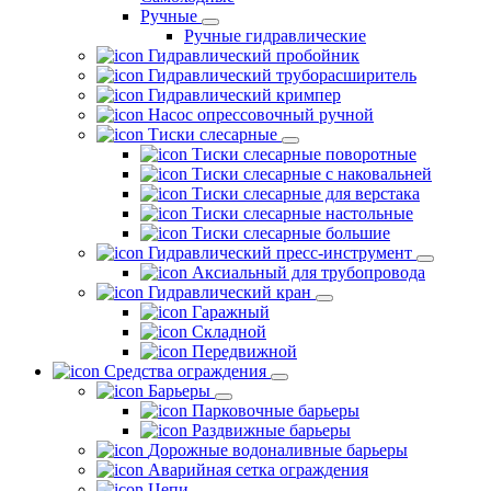
Ручные
Ручные гидравлические
Гидравлический пробойник
Гидравлический труборасширитель
Гидравлический кримпер
Насос опрессовочный ручной
Тиски слесарные
Тиски слесарные поворотные
Тиски слесарные с наковальней
Тиски слесарные для верстака
Тиски слесарные настольные
Тиски слесарные большие
Гидравлический пресс-инструмент
Аксиальный для трубопровода
Гидравлический кран
Гаражный
Складной
Передвижной
Средства ограждения
Барьеры
Парковочные барьеры
Раздвижные барьеры
Дорожные водоналивные барьеры
Аварийная сетка ограждения
Цепи