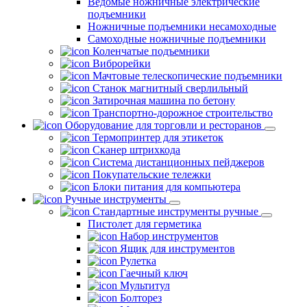
Ведомые ножничные электрические
подъемники
Ножничные подъемники несамоходные
Самоходные ножничные подъемники
Коленчатые подъемники
Виброрейки
Мачтовые телескопические подъемники
Станок магнитный сверлильный
Затирочная машина по бетону
Транспортно-дорожное строительство
Оборудование для торговли и ресторанов
Термопринтер для этикеток
Сканер штрихкода
Система дистанционных пейджеров
Покупательские тележки
Блоки питания для компьютера
Ручные инструменты
Стандартные инструменты ручные
Пистолет для герметика
Набор инструментов
Ящик для инструментов
Рулетка
Гаечный ключ
Мультитул
Болторез