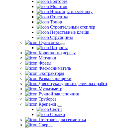
Болторез
Молоток
Ножницы по металлу
Отвертка
Топор
Строительный степлер
Переставные клещи
Струбцины
Пуансоны
Патроны
Коронки по дереву
Метчики
Фрезы
Фаскосниматель
Экстракторы
Развальцовщики
Для штукатурно-отделочных работ
Мультиметр
Ручной заклепочник
Труборез
Крепежи
Скотч
Стяжки
Пистолет для герметика
Сверла