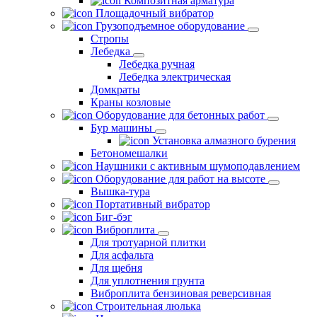
Композитная арматура
Площадочный вибратор
Грузоподъемное оборудование
Стропы
Лебедка
Лебедка ручная
Лебедка электрическая
Домкраты
Краны козловые
Оборудование для бетонных работ
Бур машины
Установка алмазного бурения
Бетономешалки
Наушники с активным шумоподавлением
Оборудование для работ на высоте
Вышка-тура
Портативный вибратор
Биг-бэг
Виброплита
Для тротуарной плитки
Для асфальта
Для щебня
Для уплотнения грунта
Виброплита бензиновая реверсивная
Строительная люлька