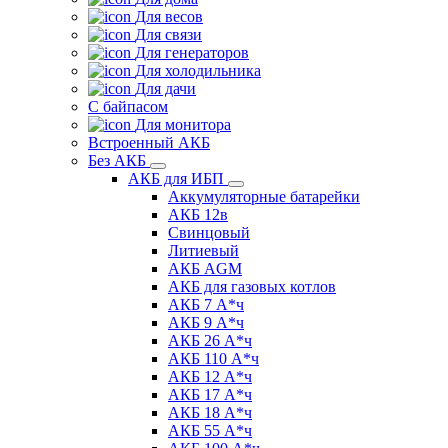
Для весов
Для связи
Для генераторов
Для холодильника
Для дачи
С байпасом
Для монитора
Встроенный АКБ
Без АКБ
АКБ для ИБП
Аккумуляторные батарейки
АКБ 12в
Свинцовый
Литиевый
АКБ AGM
АКБ для газовых котлов
АКБ 7 А*ч
АКБ 9 А*ч
АКБ 26 А*ч
АКБ 110 А*ч
АКБ 12 А*ч
АКБ 17 А*ч
АКБ 18 А*ч
АКБ 55 А*ч