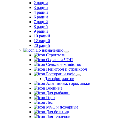
2 рации
3 рации
4 рации
6 раций
7 раций
8 раций
9 раций
10 раций
12 раций
20 раций
По назначению
Строители
Охрана и ЧОП
Сельское хозяйство
Пейнтбол и страйкбол
Ресторан и кафе
Для официантов
Альпинизм, горы, лыжи
Военные
Для рыбалки
Горы
Лес
МЧС и пожарные
Для больниц
Для тендеров