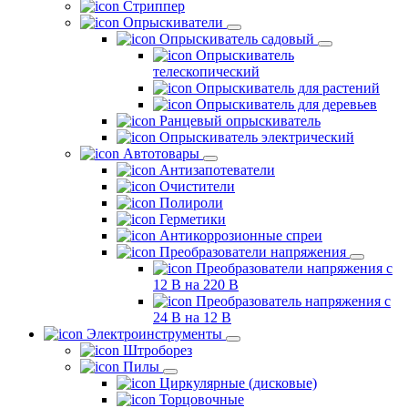
Стриппер
Опрыскиватели
Опрыскиватель садовый
Опрыскиватель
телескопический
Опрыскиватель для растений
Опрыскиватель для деревьев
Ранцевый опрыскиватель
Опрыскиватель электрический
Автотовары
Антизапотеватели
Очистители
Полироли
Герметики
Антикоррозионные спреи
Преобразователи напряжения
Преобразователи напряжения с
12 В на 220 В
Преобразователь напряжения с
24 В на 12 В
Электроинструменты
Штроборез
Пилы
Циркулярные (дисковые)
Торцовочные