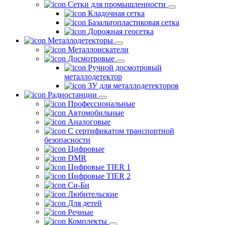
Сетки для промышленности
Кладочная сетка
Базальтопластиковая сетка
Дорожная геосетка
Металлодетекторы
Металлоискатели
Досмотровые
Ручной досмотровый
металлодетектор
ЗУ для металлодетекторов
Радиостанции
Профессиональные
Автомобильные
Аналоговые
С сертификатом транспортной
безопасности
Цифровые
DMR
Цифровые TIER 1
Цифровые TIER 2
Си-Би
Любительские
Для детей
Речные
Комплекты