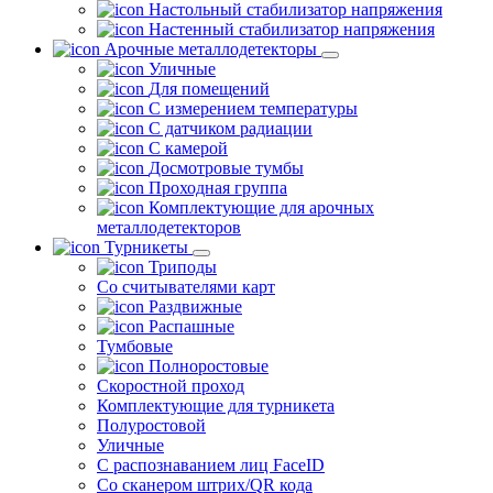
Настольный стабилизатор напряжения
Настенный стабилизатор напряжения
Арочные металлодетекторы
Уличные
Для помещений
С измерением температуры
С датчиком радиации
С камерой
Досмотровые тумбы
Проходная группа
Комплектующие для арочных
металлодетекторов
Турникеты
Триподы
Со считывателями карт
Раздвижные
Распашные
Тумбовые
Полноростовые
Скоростной проход
Комплектующие для турникета
Полуростовой
Уличные
С распознаванием лиц FaceID
Со сканером штрих/QR кода