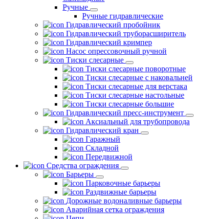
Ручные
Ручные гидравлические
Гидравлический пробойник
Гидравлический труборасширитель
Гидравлический кримпер
Насос опрессовочный ручной
Тиски слесарные
Тиски слесарные поворотные
Тиски слесарные с наковальней
Тиски слесарные для верстака
Тиски слесарные настольные
Тиски слесарные большие
Гидравлический пресс-инструмент
Аксиальный для трубопровода
Гидравлический кран
Гаражный
Складной
Передвижной
Средства ограждения
Барьеры
Парковочные барьеры
Раздвижные барьеры
Дорожные водоналивные барьеры
Аварийная сетка ограждения
Цепи