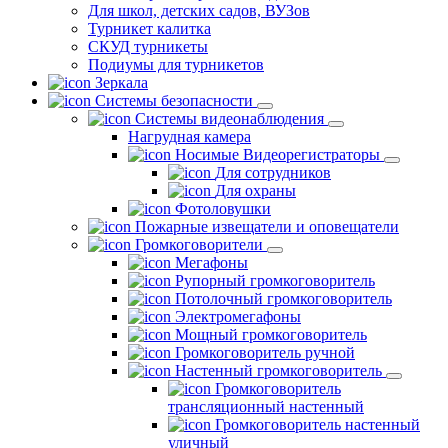
Для школ, детских садов, ВУЗов
Турникет калитка
СКУД турникеты
Подиумы для турникетов
Зеркала
Системы безопасности
Системы видеонаблюдения
Нагрудная камера
Носимые Видеорегистраторы
Для сотрудников
Для охраны
Фотоловушки
Пожарные извещатели и оповещатели
Громкоговорители
Мегафоны
Рупорный громкоговоритель
Потолочный громкоговоритель
Электромегафоны
Мощный громкоговоритель
Громкоговоритель ручной
Настенный громкоговоритель
Громкоговоритель
трансляционный настенный
Громкоговоритель настенный
уличный