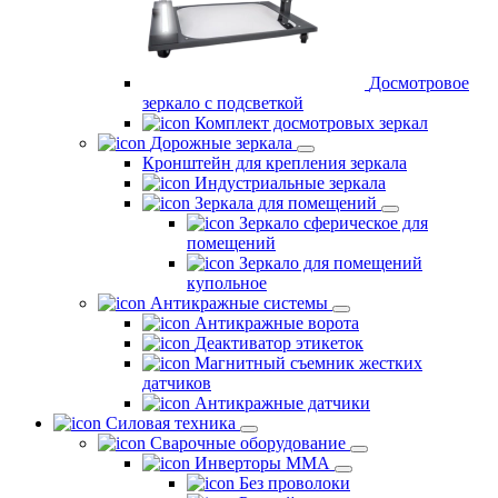
Досмотровое
зеркало с подсветкой
Комплект досмотровых зеркал
Дорожные зеркала
Кронштейн для крепления зеркала
Индустриальные зеркала
Зеркала для помещений
Зеркало сферическое для
помещений
Зеркало для помещений
купольное
Антикражные системы
Антикражные ворота
Деактиватор этикеток
Магнитный съемник жестких
датчиков
Антикражные датчики
Силовая техника
Сварочные оборудование
Инверторы ММА
Без проволоки