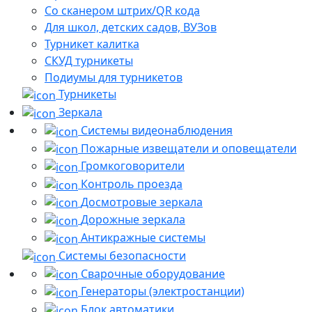
Со сканером штрих/QR кода
Для школ, детских садов, ВУЗов
Турникет калитка
СКУД турникеты
Подиумы для турникетов
Турникеты
Зеркала
Системы видеонаблюдения
Пожарные извещатели и оповещатели
Громкоговорители
Контроль проезда
Досмотровые зеркала
Дорожные зеркала
Антикражные системы
Системы безопасности
Сварочные оборудование
Генераторы (электростанции)
Блок автоматики