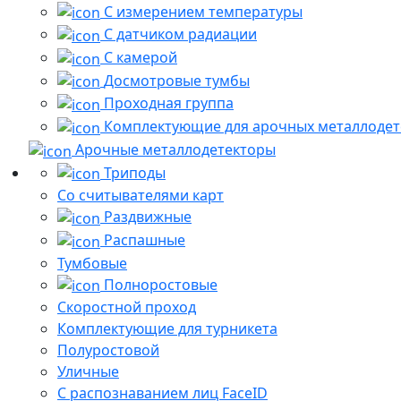
С измерением температуры
С датчиком радиации
С камерой
Досмотровые тумбы
Проходная группа
Комплектующие для арочных металлодет
Арочные металлодетекторы
Триподы
Со считывателями карт
Раздвижные
Распашные
Тумбовые
Полноростовые
Скоростной проход
Комплектующие для турникета
Полуростовой
Уличные
С распознаванием лиц FaceID