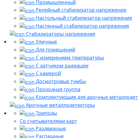
Промышленный
Релейный стабилизатор напряжения
Настольный стабилизатор напряжения
Настенный стабилизатор напряжения
Стабилизаторы напряжения
Уличные
Для помещений
С измерением температуры
С датчиком радиации
С камерой
Досмотровые тумбы
Проходная группа
Комплектующие для арочных металлодет
Арочные металлодетекторы
Триподы
Со считывателями карт
Раздвижные
Распашные