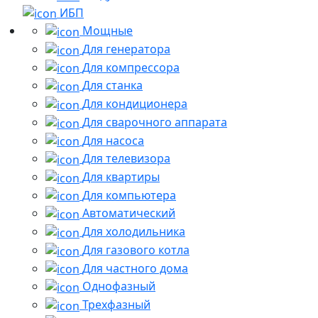
ИБП
Мощные
Для генератора
Для компрессора
Для станка
Для кондиционера
Для сварочного аппарата
Для насоса
Для телевизора
Для квартиры
Для компьютера
Автоматический
Для холодильника
Для газового котла
Для частного дома
Однофазный
Трехфазный