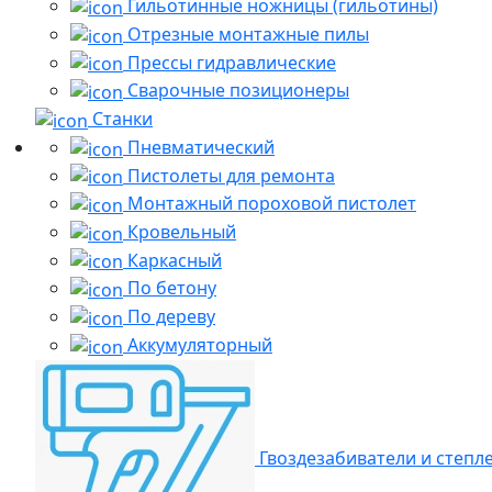
Гильотинные ножницы (гильотины)
Отрезные монтажные пилы
Прессы гидравлические
Сварочные позиционеры
Станки
Пневматический
Пистолеты для ремонта
Монтажный пороховой пистолет
Кровельный
Каркасный
По бетону
По дереву
Аккумуляторный
Гвоздезабиватели и степл