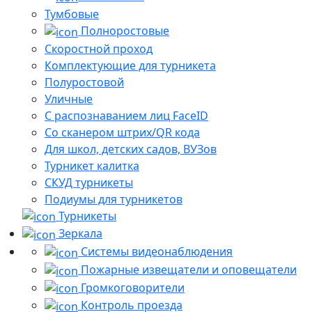
Тумбовые
Полноростовые
Скоростной проход
Комплектующие для турникета
Полуростовой
Уличные
С распознаванием лиц FaceID
Со сканером штрих/QR кода
Для школ, детских садов, ВУЗов
Турникет калитка
СКУД турникеты
Подиумы для турникетов
Турникеты
Зеркала
Системы видеонаблюдения
Пожарные извещатели и оповещатели
Громкоговорители
Контроль проезда