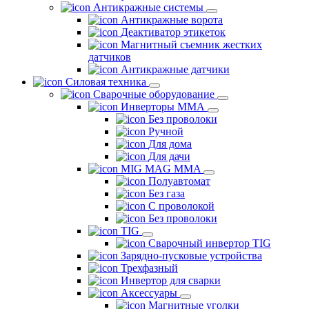
Антикражные системы
Антикражные ворота
Деактиватор этикеток
Магнитный съемник жестких
датчиков
Антикражные датчики
Силовая техника
Сварочные оборудование
Инверторы ММА
Без проволоки
Ручной
Для дома
Для дачи
MIG MAG MMA
Полуавтомат
Без газа
С проволокой
Без проволоки
TIG
Сварочный инвертор TIG
Зарядно-пусковые устройства
Трехфазный
Инвертор для сварки
Аксессуары
Магнитные уголки