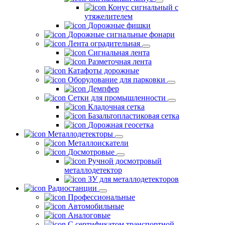
Конус сигнальный с
утяжелителем
Дорожные фишки
Дорожные сигнальные фонари
Лента оградительная
Сигнальная лента
Разметочная лента
Катафоты дорожные
Оборудование для парковки
Демпфер
Сетки для промышленности
Кладочная сетка
Базальтопластиковая сетка
Дорожная геосетка
Металлодетекторы
Металлоискатели
Досмотровые
Ручной досмотровый
металлодетектор
ЗУ для металлодетекторов
Радиостанции
Профессиональные
Автомобильные
Аналоговые
С сертификатом транспортной