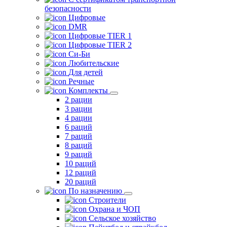
безопасности
Цифровые
DMR
Цифровые TIER 1
Цифровые TIER 2
Си-Би
Любительские
Для детей
Речные
Комплекты
2 рации
3 рации
4 рации
6 раций
7 раций
8 раций
9 раций
10 раций
12 раций
20 раций
По назначению
Строители
Охрана и ЧОП
Сельское хозяйство