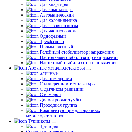
Для квартиры
Для компьютера
Автоматический
Для холодильника
Для газового котла
Для частного дома
Однофазный
Трехфазный
Промышленный
Релейный стабилизатор напряжения
Настольный стабилизатор напряжения
Настенный стабилизатор напряжения
Арочные металлодетекторы
Уличные
Для помещений
С измерением температуры
С датчиком радиации
С камерой
Досмотровые тумбы
Проходная группа
Комплектующие для арочных
металлодетекторов
Турникеты
Триподы
Со считывателями карт