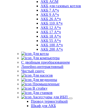
АКБ AGM
АКБ для газовых котлов
АКБ 7 А*ч
АКБ 9 А*ч
АКБ 26 А*ч
АКБ 110 А*ч
АКБ 12 А*ч
АКБ 17 А*ч
АКБ 18 А*ч
АКБ 55 А*ч
АКБ 100 А*ч
АКБ 200 А*ч
Для котла
Для компьютера
C двойным преобразованием
Линейно-интерактивный
Чистый синус
Для насосов
Для медицины
Промышленные
В стойку
Для станков
Аксессуары для ИБП
Провод термостойкий
Шкаф для АКБ