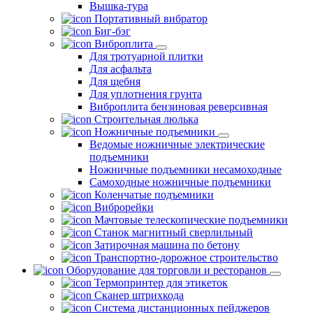
Вышка-тура
Портативный вибратор
Биг-бэг
Виброплита
Для тротуарной плитки
Для асфальта
Для щебня
Для уплотнения грунта
Виброплита бензиновая реверсивная
Строительная люлька
Ножничные подъемники
Ведомые ножничные электрические
подъемники
Ножничные подъемники несамоходные
Самоходные ножничные подъемники
Коленчатые подъемники
Виброрейки
Мачтовые телескопические подъемники
Станок магнитный сверлильный
Затирочная машина по бетону
Транспортно-дорожное строительство
Оборудование для торговли и ресторанов
Термопринтер для этикеток
Сканер штрихкода
Система дистанционных пейджеров