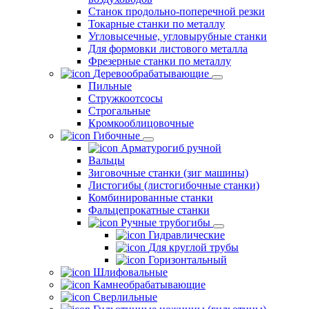
Станок продольно-поперечной резки
Токарные станки по металлу
Угловысечные, угловырубные станки
Для формовки листового металла
Фрезерные станки по металлу
Деревообрабатывающие
Пильные
Стружкоотсосы
Строгальные
Кромкооблицовочные
Гибочные
Арматурогиб ручной
Вальцы
Зиговочные станки (зиг машины)
Листогибы (листогибочные станки)
Комбинированные станки
Фальцепрокатные станки
Ручные трубогибы
Гидравлические
Для круглой трубы
Горизонтальный
Шлифовальные
Камнеобрабатывающие
Сверлильные