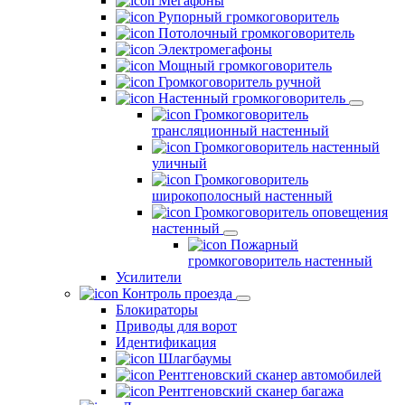
Мегафоны
Рупорный громкоговоритель
Потолочный громкоговоритель
Электромегафоны
Мощный громкоговоритель
Громкоговоритель ручной
Настенный громкоговоритель
Громкоговоритель
трансляционный настенный
Громкоговоритель настенный
уличный
Громкоговоритель
широкополосный настенный
Громкоговоритель оповещения
настенный
Пожарный
громкоговоритель настенный
Усилители
Контроль проезда
Блокираторы
Приводы для ворот
Идентификация
Шлагбаумы
Рентгеновский сканер автомобилей
Рентгеновский сканер багажа