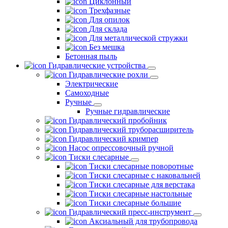
Циклонный
Трехфазные
Для опилок
Для склада
Для металлической стружки
Без мешка
Бетонная пыль
Гидравлические устройства
Гидравлические рохли
Электрические
Самоходные
Ручные
Ручные гидравлические
Гидравлический пробойник
Гидравлический труборасширитель
Гидравлический кримпер
Насос опрессовочный ручной
Тиски слесарные
Тиски слесарные поворотные
Тиски слесарные с наковальней
Тиски слесарные для верстака
Тиски слесарные настольные
Тиски слесарные большие
Гидравлический пресс-инструмент
Аксиальный для трубопровода