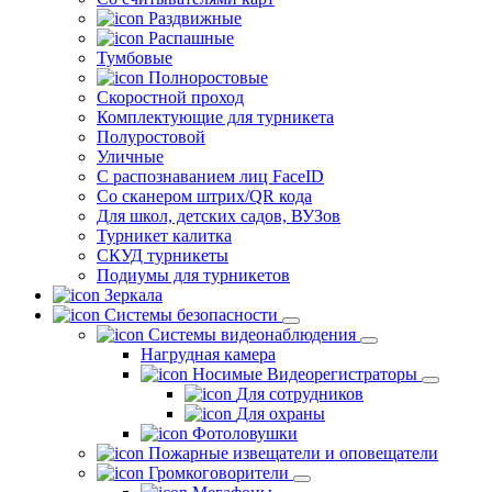
Раздвижные
Распашные
Тумбовые
Полноростовые
Скоростной проход
Комплектующие для турникета
Полуростовой
Уличные
С распознаванием лиц FaceID
Со сканером штрих/QR кода
Для школ, детских садов, ВУЗов
Турникет калитка
СКУД турникеты
Подиумы для турникетов
Зеркала
Системы безопасности
Системы видеонаблюдения
Нагрудная камера
Носимые Видеорегистраторы
Для сотрудников
Для охраны
Фотоловушки
Пожарные извещатели и оповещатели
Громкоговорители