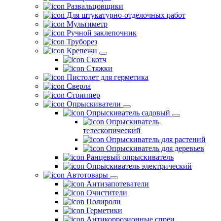
Развальцовщики
Для штукатурно-отделочных работ
Мультиметр
Ручной заклепочник
Труборез
Крепежи
Скотч
Стяжки
Пистолет для герметика
Сверла
Стриппер
Опрыскиватели
Опрыскиватель садовый
Опрыскиватель
телескопический
Опрыскиватель для растений
Опрыскиватель для деревьев
Ранцевый опрыскиватель
Опрыскиватель электрический
Автотовары
Антизапотеватели
Очистители
Полироли
Герметики
Антикоррозионные спреи