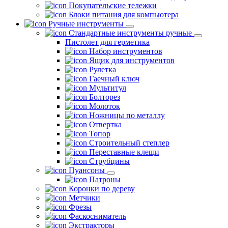
Покупательские тележки
Блоки питания для компьютера
Ручные инструменты
Стандартные инструменты ручные
Пистолет для герметика
Набор инструментов
Ящик для инструментов
Рулетка
Гаечный ключ
Мультитул
Болторез
Молоток
Ножницы по металлу
Отвертка
Топор
Строительный степлер
Переставные клещи
Струбцины
Пуансоны
Патроны
Коронки по дереву
Метчики
Фрезы
Фаскосниматель
Экстракторы