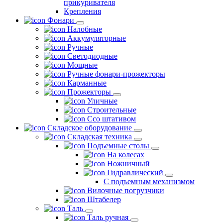
прикуривателя
Крепления
Фонари
Налобные
Аккумуляторные
Ручные
Светодиодные
Мощные
Ручные фонари-прожекторы
Карманные
Прожекторы
Уличные
Строительные
Ссо штативом
Складское оборудование
Складская техника
Подъемные столы
На колесах
Ножничный
Гидравлический
С подъемным механизмом
Вилочные погрузчики
Штабелер
Таль
Таль ручная