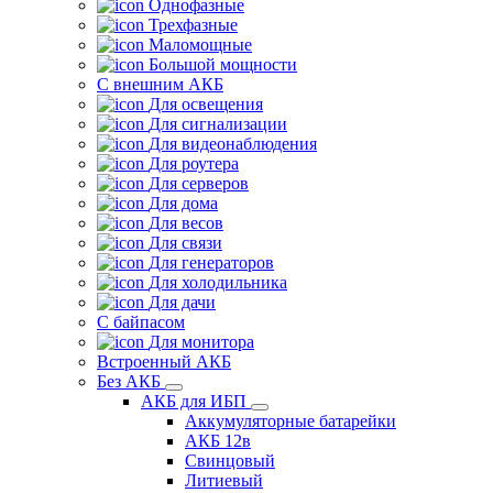
Однофазные
Трехфазные
Маломощные
Большой мощности
С внешним АКБ
Для освещения
Для сигнализации
Для видеонаблюдения
Для роутера
Для серверов
Для дома
Для весов
Для связи
Для генераторов
Для холодильника
Для дачи
С байпасом
Для монитора
Встроенный АКБ
Без АКБ
АКБ для ИБП
Аккумуляторные батарейки
АКБ 12в
Свинцовый
Литиевый