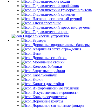
Гидравлические рохли
Гидравлический пробойник
Гидравлический труборасширитель
Гидравлический кримпер
Насос опрессовочный ручной
Тиски слесарные
Гидравлический пресс-инструмент
Гидравлический кран
Гидравлические устройства
Барьеры
Дорожные водоналивные барьеры
Аварийная сетка ограждения
Цепи
Дорожные столбики
Мобильные стойки
Колесоотбойники
Защитные профили
Кабель-каналы
Блоки
Канаты для стойки
Информационные таблички
Искусственные неровности
Кольца-соединители
Дорожные конусы
Дорожные сигнальные фонари