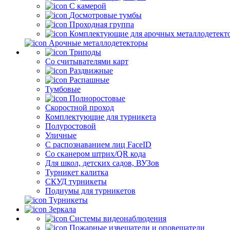
С камерой
Досмотровые тумбы
Проходная группа
Комплектующие для арочных металлодетект
Арочные металлодетекторы
Триподы
Со считывателями карт
Раздвижные
Распашные
Тумбовые
Полноростовые
Скоростной проход
Комплектующие для турникета
Полуростовой
Уличные
С распознаванием лиц FaceID
Со сканером штрих/QR кода
Для школ, детских садов, ВУЗов
Турникет калитка
СКУД турникеты
Подиумы для турникетов
Турникеты
Зеркала
Системы видеонаблюдения
Пожарные извещатели и оповещатели